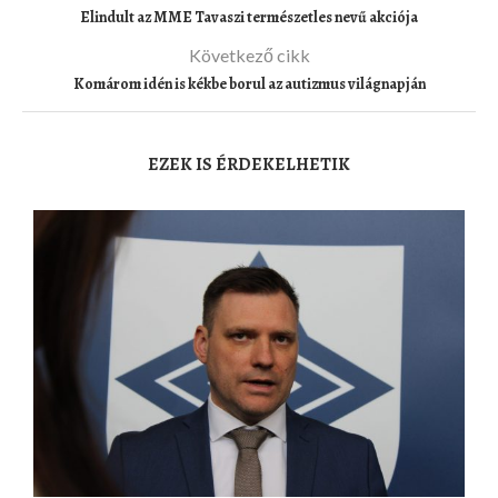
Elindult az MME Tavaszi természetles nevű akciója
Következő cikk
Komárom idén is kékbe borul az autizmus világnapján
EZEK IS ÉRDEKELHETIK