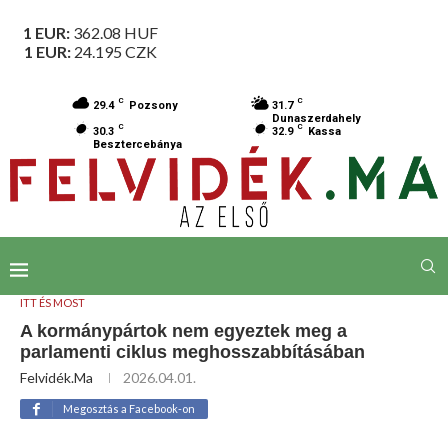
1 EUR:
362.08
HUF
1 EUR:
24.195
CZK
C
C
29.4
Pozsony
31.7
Dunaszerdahely
C
C
30.3
32.9
Kassa
Besztercebánya
ITT ÉS MOST
A kormánypártok nem egyeztek meg a
parlamenti ciklus meghosszabbításában
Felvidék.ma
2026.04.01.
Megosztás a Facebook-on