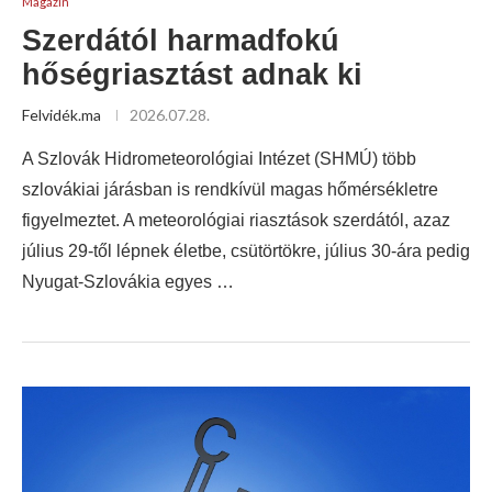
Magazin
Szerdától harmadfokú
hőségriasztást adnak ki
Felvidék.ma
2026.07.28.
A Szlovák Hidrometeorológiai Intézet (SHMÚ) több
szlovákiai járásban is rendkívül magas hőmérsékletre
figyelmeztet. A meteorológiai riasztások szerdától, azaz
július 29-től lépnek életbe, csütörtökre, július 30-ára pedig
Nyugat-Szlovákia egyes …