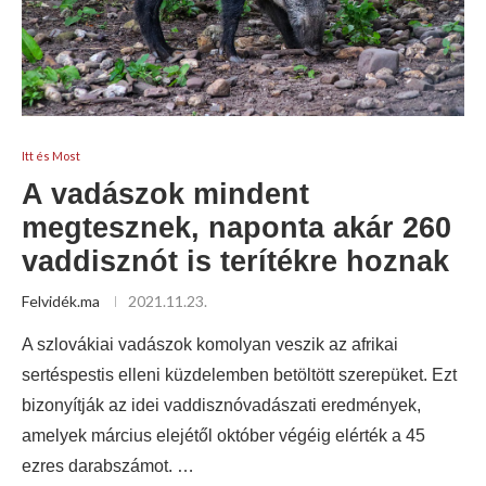
Itt és Most
A vadászok mindent
megtesznek, naponta akár 260
vaddisznót is terítékre hoznak
Felvidék.ma
2021.11.23.
A szlovákiai vadászok komolyan veszik az afrikai
sertéspestis elleni küzdelemben betöltött szerepüket. Ezt
bizonyítják az idei vaddisznóvadászati eredmények,
amelyek március elejétől október végéig elérték a 45
ezres darabszámot. …