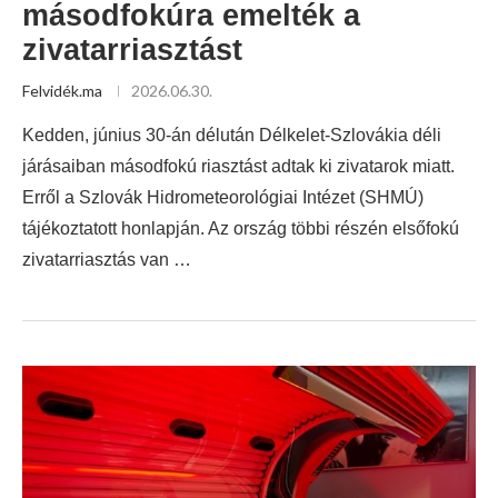
másodfokúra emelték a
zivatarriasztást
Felvidék.ma
2026.06.30.
Kedden, június 30-án délután Délkelet-Szlovákia déli
járásaiban másodfokú riasztást adtak ki zivatarok miatt.
Erről a Szlovák Hidrometeorológiai Intézet (SHMÚ)
tájékoztatott honlapján. Az ország többi részén elsőfokú
zivatarriasztás van …