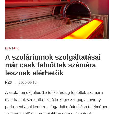
Itt és Most
A szoláriumok szolgáltatásai
már csak felnőttek számára
lesznek elérhetők
NZS
2026.06.10.
A szoláriumok július 15-től kizárólag felnőttek számára
nyújthatnak szolgáltatást. A közegészségügyi törvény
parlament által kedden elfogadott módosítása értelmében
az üzemeltetők a továbbiakban nem nyújthatnak