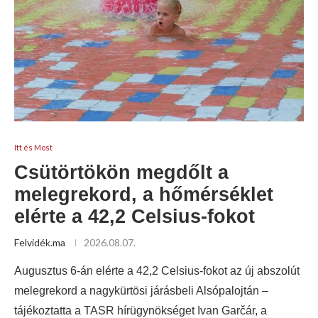
Itt és Most
Csütörtökön megdőlt a
melegrekord, a hőmérséklet
elérte a 42,2 Celsius-fokot
Felvidék.ma
2026.08.07.
Augusztus 6-án elérte a 42,2 Celsius-fokot az új abszolút
melegrekord a nagykürtösi járásbeli Alsópalojtán –
tájékoztatta a TASR hírügynökséget Ivan Garčár, a