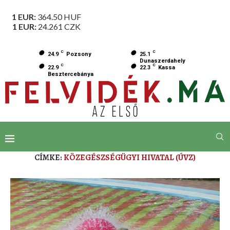
1 EUR:
364.50
HUF
1 EUR:
24.261
CZK
C
C
24.9
Pozsony
25.1
Dunaszerdahely
C
C
22.9
22.3
Kassa
Besztercebánya
CÍMKE:
KÖZEGÉSZSÉGÜGYI HIVATAL (ÚVZ)