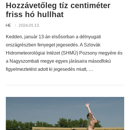
Hozzávetőleg tíz centiméter
friss hó hullhat
HE
2026.01.13.
Kedden, január 13-án elsősorban a délnyugati
országrészben fenyeget jegesedés. A Szlovák
Hidrometeorológiai Intézet (SHMÚ) Pozsony megyére és
a Nagyszombati megye egyes járásaira másodfokú
figyelmeztetést adott ki jegesedés miatt, …