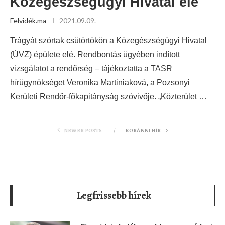
Közegészségügyi Hivatal elé
Felvidék.ma
2021.09.09.
Trágyát szórtak csütörtökön a Közegészségügyi Hivatal
(ÚVZ) épülete elé. Rendbontás ügyében indított
vizsgálatot a rendőrség – tájékoztatta a TASR
hírügynökséget Veronika Martiniaková, a Pozsonyi
Kerületi Rendőr-főkapitányság szóvivője. „Közterület …
NEWER POSTS
KORÁBBI HÍR
Legfrissebb hírek