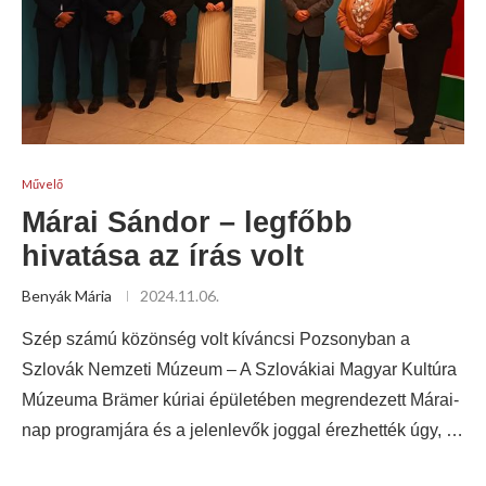
Művelő
Márai Sándor – legfőbb
hivatása az írás volt
Benyák Mária
2024.11.06.
Szép számú közönség volt kíváncsi Pozsonyban a
Szlovák Nemzeti Múzeum – A Szlovákiai Magyar Kultúra
Múzeuma Brämer kúriai épületében megrendezett Márai-
nap programjára és a jelenlevők joggal érezhették úgy, …