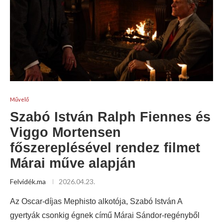
Művelő
Szabó István Ralph Fiennes és
Viggo Mortensen
főszereplésével rendez filmet
Márai műve alapján
Felvidék.ma
2026.04.23.
Az Oscar-díjas Mephisto alkotója, Szabó István A
gyertyák csonkig égnek című Márai Sándor-regényből