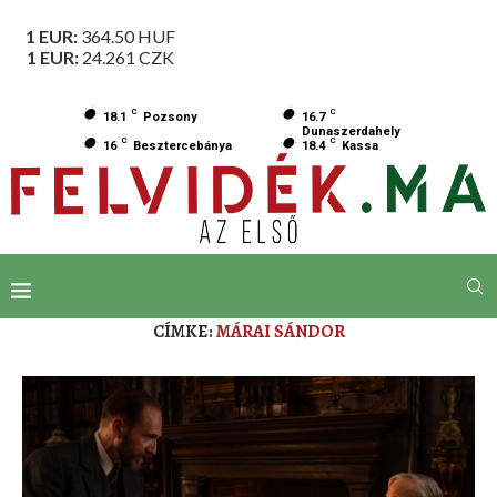
1 EUR:
364.50
HUF
1 EUR:
24.261
CZK
C
C
18.1
Pozsony
16.7
Dunaszerdahely
C
C
16
Besztercebánya
18.4
Kassa
CÍMKE:
MÁRAI SÁNDOR