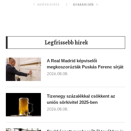
NEWER POSTS
KORÁBBI HÍR
Legfrissebb hírek
A Real Madrid képviselői
megkoszorúzták Puskás Ferenc sírját
2026.08.08.
Tizenegy százalékkal csökkent az
uniós sörkivitel 2025-ben
2026.08.08.