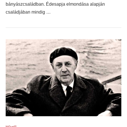
bányászcsaládban. Édesapja elmondása alapján
családjában mindig …
Művelő