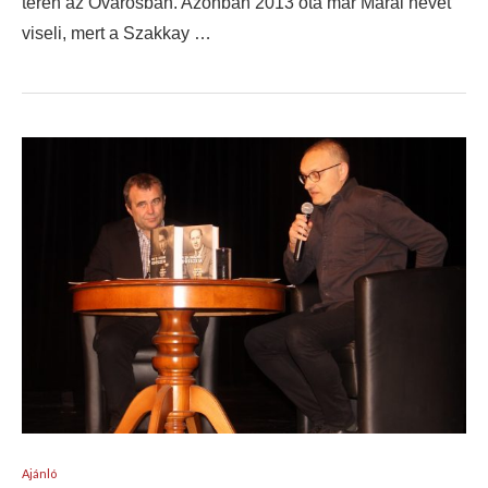
téren az Óvárosban. Azonban 2013 óta már Márai nevét
viseli, mert a Szakkay …
Ajánló