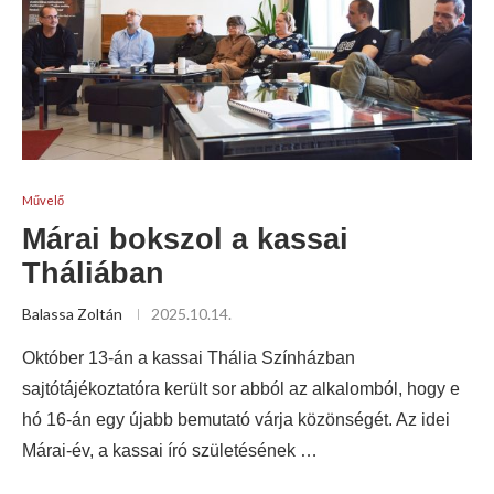
Művelő
Márai bokszol a kassai
Tháliában
Balassa Zoltán
2025.10.14.
Október 13-án a kassai Thália Színházban
sajtótájékoztatóra került sor abból az alkalomból, hogy e
hó 16-án egy újabb bemutató várja közönségét. Az idei
Márai-év, a kassai író születésének …