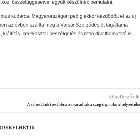
közi összefüggéseivel együtt készülnek bemutatni.
mus kudarca, Magyarországon pedig ekkor kezdődött el az új
en az évben szállta meg a Varsói Szerződés öt tagállama
kiállítás, kerekasztal-beszélgetés és retró divatbemutató is
Következő ci
A szlovákok továbbra is maradtak a szegény rokon helyzetéb
ÉRDEKELHETIK