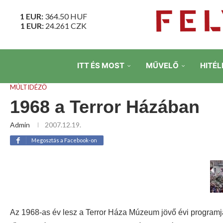
1 EUR:
364.50
HUF
1 EUR:
24.261
CZK
ITT ÉS MOST
MŰVELŐ
HITÉL
MÚLTIDÉZŐ
1968 a Terror Házában
Admin
2007.12.19.
Megosztás a Facebook-on
Az 1968-as év lesz a Terror Háza Múzeum jövő évi programj