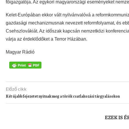
főigazgatója. Az egykori magyarországi eseményeket nemzet
Kelet-Európában ekkor vált nyilvánvalóvá a reformkommuniz
gazdasági mechanizmusnak nevezett reformfolyamat, és ebb
Csehszlovákiát. Az időszak kapcsán nemzetközi konferencia, 
várja az érdeklődőket a Terror Házában.
Magyar Rádió
Előző cikk
Két újabb fejezetet nyitnak meg a török csatlakozási tárgyalásokon
EZEK IS 