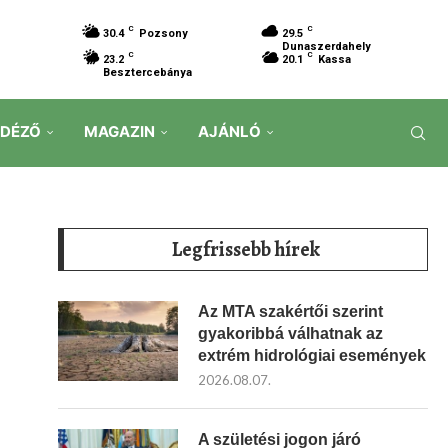
C
C
30.4
Pozsony
29.5
Dunaszerdahely
C
C
23.2
20.1
Kassa
Besztercebánya
IDÉZŐ
MAGAZIN
AJÁNLÓ
Legfrissebb hírek
Az MTA szakértői szerint
gyakoribbá válhatnak az
extrém hidrológiai események
2026.08.07.
A születési jogon járó