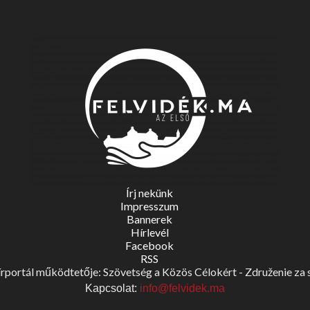
Írj nekünk
Impresszum
Bannerek
Hírlevél
Facebook
RSS
portál működtetője: Szövetség a Közös Célokért - Združenie za spo
Kapcsolat:
info@felvidek.ma