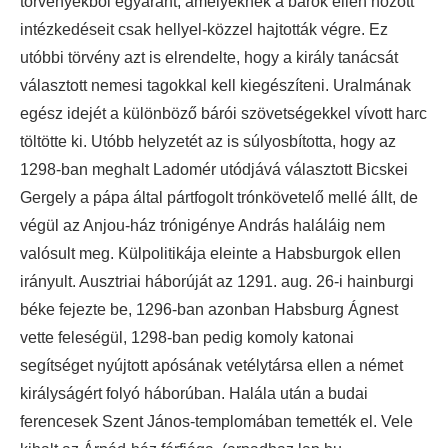
törvényekből egyaránt, amelyeknek a bárók ellen hozott
intézkedéseit csak hellyel-közzel hajtották végre. Ez
utóbbi törvény azt is elrendelte, hogy a király tanácsát
választott nemesi tagokkal kell kiegészíteni. Uralmának
egész idejét a különböző bárói szövetségekkel vívott harc
töltötte ki. Utóbb helyzetét az is súlyosbította, hogy az
1298-ban meghalt Ladomér utódjává választott Bicskei
Gergely a pápa által pártfogolt trónkövetelő mellé állt, de
végül az Anjou-ház trónigénye András haláláig nem
valósult meg. Külpolitikája eleinte a Habsburgok ellen
irányult. Ausztriai háborúját az 1291. aug. 26-i hainburgi
béke fejezte be, 1296-ban azonban Habsburg Ágnest
vette feleségül, 1298-ban pedig komoly katonai
segítséget nyújtott apósának vetélytársa ellen a német
királyságért folyó háborúban. Halála után a budai
ferencesek Szent János-templomában temették el. Vele