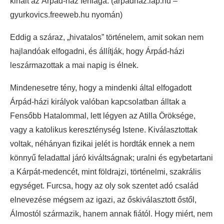
kihalt az Árpád-ház férfiága. (arpadhaz.lap.hu –
gyurkovics.freeweb.hu nyomán)
Eddig a száraz, „hivatalos” történelem, amit sokan nem
hajlandóak elfogadni, és állítják, hogy Árpád-házi
leszármazottak a mai napig is élnek.
Mindenesetre tény, hogy a mindenki által elfogadott
Árpád-házi királyok valóban kapcsolatban álltak a
Fensőbb Hatalommal, lett légyen az Atilla Öröksége,
vagy a katolikus kereszténység Istene. Kiválasztottak
voltak, néhányan fizikai jelét is hordták ennek a nem
könnyű feladattal járó kiváltságnak; uralni és egybetartani
a Kárpát-medencét, mint földrajzi, történelmi, szakrális
egységet. Furcsa, hogy az oly sok szentet adó család
elnevezése mégsem az igazi, az őskiválasztott őstől,
Álmostól származik, hanem annak fiától. Hogy miért, nem