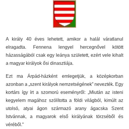
A király 40 éves lehetett, amikor a halál váratlanul
elragadta. Fennena lengyel hercegnővel kötött
házasságából csak egy leánya született, ezért vele kihalt
a magyar királyok ősi dinasztiája.
Ezt ma Árpád-házként emlegetjük, a középkorban
azonban a „szent királyok nemzetségének” nevezték. Egy
kortárs így írt a szomorú eseményről: „Miután az isteni
kegyelem magához szólította a földi világból, kimúlt az
utolsó, atyai ágon származó arany ágacska Szent
Istvánnak, a magyarok első királyának törzséből és
véréből.”