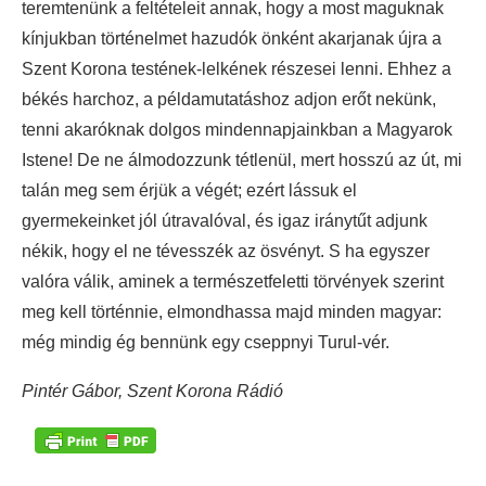
teremtenünk a feltételeit annak, hogy a most maguknak
kínjukban történelmet hazudók önként akarjanak újra a
Szent Korona testének-lelkének részesei lenni. Ehhez a
békés harchoz, a példamutatáshoz adjon erőt nekünk,
tenni akaróknak dolgos mindennapjainkban a Magyarok
Istene! De ne álmodozzunk tétlenül, mert hosszú az út, mi
talán meg sem érjük a végét; ezért lássuk el
gyermekeinket jól útravalóval, és igaz iránytűt adjunk
nékik, hogy el ne tévesszék az ösvényt. S ha egyszer
valóra válik, aminek a természetfeletti törvények szerint
meg kell történnie, elmondhassa majd minden magyar:
még mindig ég bennünk egy cseppnyi Turul-vér.
Pintér Gábor, Szent Korona Rádió