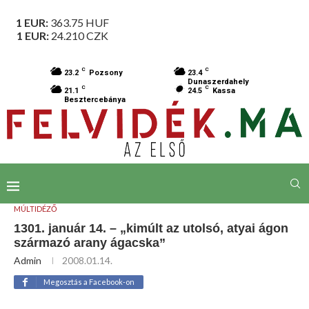
1 EUR:
363.75
HUF
1 EUR:
24.210
CZK
C
C
23.2
Pozsony
23.4
Dunaszerdahely
C
C
21.1
24.5
Kassa
Besztercebánya
MÚLTIDÉZŐ
1301. január 14. – „kimúlt az utolsó, atyai ágon
származó arany ágacska”
Admin
2008.01.14.
Megosztás a Facebook-on