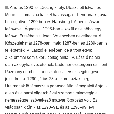
III. András 1290-től 1301-ig király. Utószülött István és
Morosini Tomasina fia, két házassága – Fenenna kujaviai
hercegnővel 1290-ben és Habsburg I. Albert császár
leányával, Ágnessel 1296-ban – közül az elsőből egy
leánya, Erzsébet született. Velencében nevelkedett. A
Kőszegiek már 1278-ban, majd 1287-ben és 1289-ben is
felléptették IV. László ellenében, de a trónt egyik
alkalommal sem sikerült elfoglalnia. IV. László halála
után az egyház vezetőinek, Ladomér esztergomi és Hont-
Pázmány nembeli János kalocsai érsek segítségével
jutott trónra. 1290. július 23-án koronázták meg.
Uralmának fő támasza a pápaság által támogatott Anjouk
ellen és a bárói oligarchiával szemben mindvégig a
nemességgel szövetkező magyar főpapság volt. Ez
világosan kitűnik az 1290–91. és az 1298–99. évi