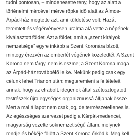
tudni pontosan, – mindenesetre tény, hogy az alatt a
történelmi mércével mérve röpke idő alatt az Álmos-
Árpád-ház megtette azt, ami küldetése volt: Hazát
teremtett és végérvényesen uralma alá vette a népének
kiválasztott földet. Azt a földet, amit a „szent királyok
nemzetsége” egyre inkább a Szent Koronára bízott,
mintegy érezvén az emberlét végének közeledtét. A Szent
Korona nem tárgy, nem is eszme; a Szent Korona maga
az Árpád-ház továbbélő lelke. Nekünk pedig csak egy
célunk lehet Trianon után: megteremteni a feltételeit
annak, hogy az elrabolt, idegenek által szétosztogatott
testrészek újra egységes organizmussá álljanak össze.
Mert a mai állapot nem csak jog, de természetellenes is.
Az egészséges szervezet pedig a Kárpát-medencei,
magyarság vezette soknemzetiségű állam, melynek
rendje és békéje fölött a Szent Korona őrködik. Meg kell