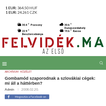
1 EUR:
364.50
HUF
1 EUR:
24.261
CZK
C
C
30.4
Pozsony
30.6
Dunaszerdahely
C
C
22.9
19.6
Kassa
Besztercebánya
ARCHÍVUM - KÖZÉLET
Gombamód szaporodnak a szlovákiai cégek:
mi áll a háttérben?
Admin
2008.02.20.
Megosztás a Facebook-on