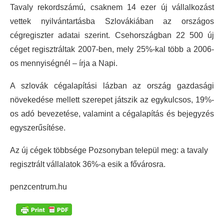
Tavaly rekordszámú, csaknem 14 ezer új vállalkozást
vettek nyilvántartásba Szlovákiában az országos
cégregiszter adatai szerint. Csehországban 22 500 új
céget regisztráltak 2007-ben, mely 25%-kal több a 2006-
os mennyiségnél – írja a Napi.
A szlovák cégalapítási lázban az ország gazdasági
növekedése mellett szerepet játszik az egykulcsos, 19%-
os adó bevezetése, valamint a cégalapítás és bejegyzés
egyszerűsítése.
Az új cégek többsége Pozsonyban települ meg: a tavaly
regisztrált vállalatok 36%-a esik a fővárosra.
penzcentrum.hu