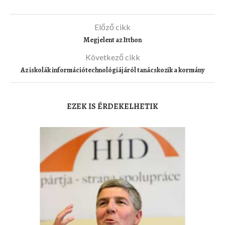
Előző cikk
Megjelent az Itthon
Következő cikk
Az iskolák információtechnológiájáról tanácskozik a kormány
EZEK IS ÉRDEKELHETIK