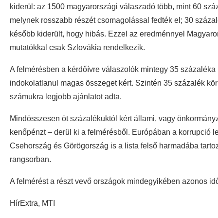
kiderül: az 1500 magyarországi válaszadó több, mint 60 száza
melynek rosszabb részét csomagolással fedték el; 30 százalék
később kiderült, hogy hibás. Ezzel az eredménnyel Magyaro
mutatókkal csak Szlovákia rendelkezik.
A felmérésben a kérdőívre válaszolók mintegy 35 százaléka n
indokolatlanul magas összeget kért. Szintén 35 százalék kö
számukra legjobb ajánlatot adta.
Mindösszesen öt százalékuktól kért állami, vagy önkormányz
kenőpénzt – derül ki a felmérésből. Európában a korrupció 
Csehország és Görögország is a lista felső harmadába tartozi
rangsorban.
A felmérést a részt vevő országok mindegyikében azonos i
HírExtra, MTI