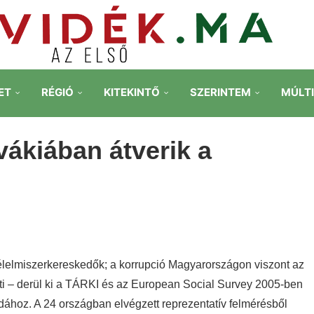
ET
RÉGIÓ
KITEKINTŐ
SZERINTEM
MÚLT
ákiában átverik a
lelmiszerkereskedők; a korrupció Magyarországon viszont az
ezeti – derül ki a TÁRKI és az European Social Survey 2005-ben
rodához.
A 24 országban elvégzett reprezentatív felmérésből