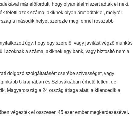
lékával már előfordult, hogy olyan élelmiszert adtak el neki,
 feletti azok száma, akiknek olyan árut adtak el, melyről
rszág a második helyet szerezte meg, ennél rosszabb
yilatkozott úgy, hogy egy szerelő, vagy javítást végző munkás
rüli azoknak a száma, akiknek egy bank, vagy biztosító nem a
ati dolgozó szolgáltatásért cserébe szívességet, vagy
leginkább Ukrajnában és Szlovákiában érhető tetten, de
k. Magyarország a 24 ország átlaga alatt, a kilencedik a
dőben végezték el összesen 45 ezer ember megkérdezésével.