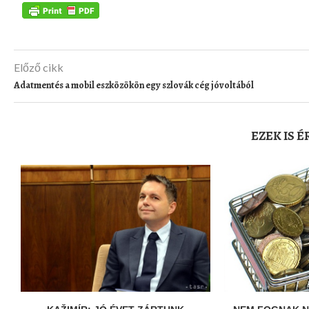
Előző cikk
Adatmentés a mobil eszközökön egy szlovák cég jóvoltából
EZEK IS 