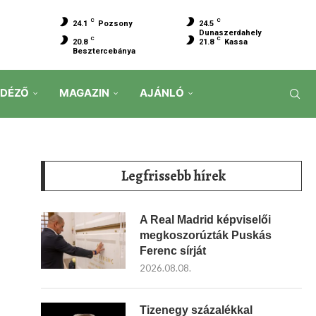
C
C
24.1
Pozsony
24.5
Dunaszerdahely
C
C
20.8
21.8
Kassa
Besztercebánya
IDÉZŐ
MAGAZIN
AJÁNLÓ
Legfrissebb hírek
A Real Madrid képviselői
megkoszorúzták Puskás
Ferenc sírját
2026.08.08.
Tizenegy százalékkal