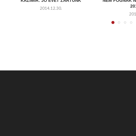
KAŽIMÍR: JÓ ÉVET ZÁRTUNK
NEM FOGNAK N
20
2014.12.30.
201