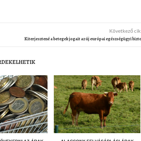
Következő ci
Kiterjesztené a betegek jogait az új európai egészségügyi bizt
ÉRDEKELHETIK