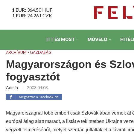
1 EUR:
364.50
HUF
1 EUR:
24.261
CZK
ITT ÉS MOST
MŰVELŐ
HITÉL
ARCHÍVUM - GAZDASÁG
Magyarországon és Szlov
fogyasztót
Admin
2008.04.03.
Megosztás a Facebook-on
Magyarországnál több embert csak Szlovákiában vernek át é
európai átlag alatt maradt, a listát e tekintetben Ukrajna v
végzett felméréséből, melyet szerdán juttattak el a távirati i