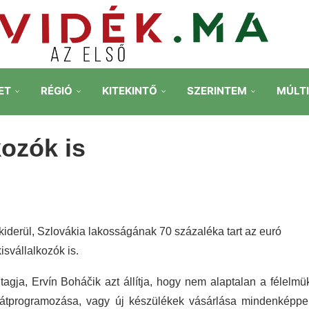
ET
RÉGIÓ
KITEKINTŐ
SZERINTEM
MÚLT
kozók is
iderül, Szlovákia lakosságának 70 százaléka tart az euró
svállalkozók is.
gja, Ervín Boháčik azt állítja, hogy nem alaptalan a félelmü
k átprogramozása, vagy új készülékek vásárlása mindenképp