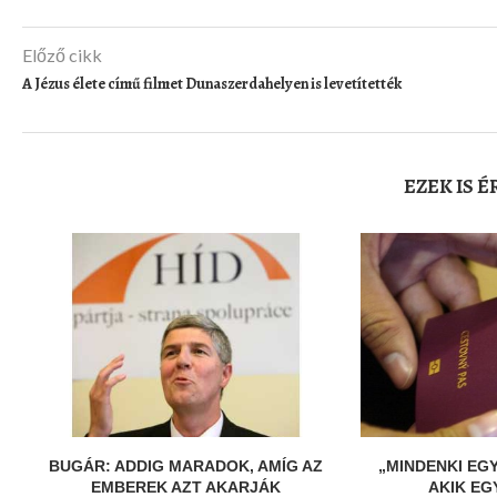
Előző cikk
A Jézus élete című filmet Dunaszerdahelyen is levetítették
EZEK IS 
BUGÁR: ADDIG MARADOK, AMÍG AZ
„MINDENKI EG
EMBEREK AZT AKARJÁK
AKIK E