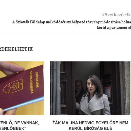
Következő ci
A Szlovák Földalap működését szabályozó törvény módosítása holn
kerül a parlament e
ÉRDEKELHETIK
YENLŐ, DE VANNAK,
ŽÁK MALINA HEDVIG EGYELŐRE NEM
GYENLŐBBEK”
KERÜL BÍRÓSÁG ELÉ