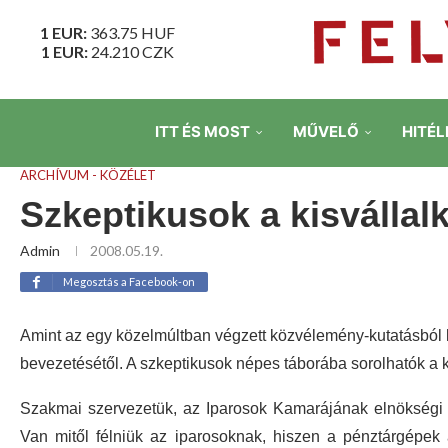
1 EUR:
363.75
HUF
1 EUR:
24.210
CZK
ITT ÉS MOST
MŰVELŐ
HITÉL
ARCHÍVUM - KÖZÉLET
Szkeptikusok a kisvállal
Admin
2008.05.19.
Megosztás a Facebook-on
Amint az egy közelmúltban végzett közvélemény-kutatásból k
bevezetésétől. A szkeptikusok népes táborába sorolhatók a ki
Szakmai szervezetük, az Iparosok Kamarájának elnökségi ta
Van mitől félniük az iparosoknak, hiszen a pénztárgépe