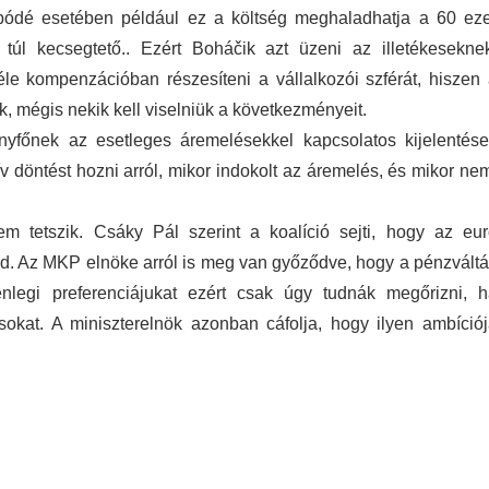
bódé esetében például ez a költség meghaladhatja a 60 ez
túl kecsegtető.. Ezért Boháčik azt üzeni az illetékesekne
e kompenzációban részesíteni a vállalkozói szférát, hiszen
, mégis nekik kell viselniük a következményeit.
yfőnek az esetleges áremelésekkel kapcsolatos kijelentése
 döntést hozni arról, mikor indokolt az áremelés, és mikor ne
em tetszik. Csáky Pál szerint a koalíció sejti, hogy az eu
ad. Az MKP elnöke arról is meg van győződve, hogy a pénzvált
nlegi preferenciájukat ezért csak úgy tudnák megőrizni, 
okat. A miniszterelnök azonban cáfolja, hogy ilyen ambíció