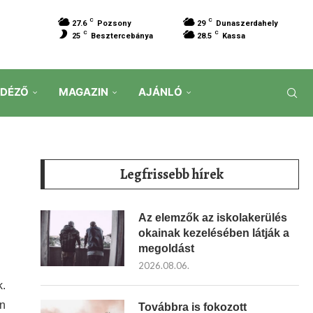
C
C
27.6
Pozsony
29
Dunaszerdahely
C
C
25
Besztercebánya
28.5
Kassa
IDÉZŐ
MAGAZIN
AJÁNLÓ
Legfrissebb hírek
Az elemzők az iskolakerülés
okainak kezelésében látják a
megoldást
2026.08.06.
k.
en
Továbbra is fokozott