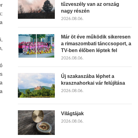
tűzveszély van az ország
er
nagy részén
k:
2026.08.06.
 a
Már öt éve működik sikeresen
i,
a rimaszombati tánccsoport, a
m,
TV-ben élőben léptek fel
2026.08.06.
ró
ás
Új szakaszába léphet a
ha
krasznahorkai vár felújítása
2026.08.06.
ja
Világtájak
2026.08.06.