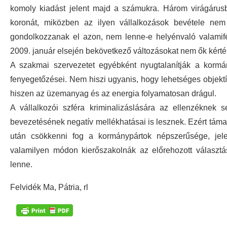
komoly kiadást jelent majd a számukra. Három virágárus
koronát, miközben az ilyen vállalkozások bevétele nem 
gondolkozzanak el azon, nem lenne-e helyénvaló valamifél
2009. január elsején bekövetkező változásokat nem ők kérték
A szakmai szervezetet egyébként nyugtalanítják a kormán
fenyegetőzései. Nem hiszi ugyanis, hogy lehetséges objektív
hiszen az üzemanyag és az energia folyamatosan drágul.
A vállalkozói szféra kriminalizáslására az ellenzéknek s
bevezetésének negatív mellékhatásai is lesznek. Ezért tám
után csökkenni fog a kormánypártok népszerűsége, jele
valamilyen módon kierőszakolnák az előrehozott választás
lenne.
Felvidék Ma, Pátria, rl