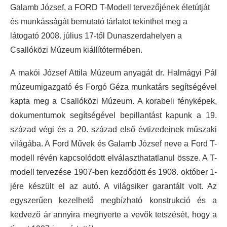
Galamb József, a FORD T-Modell tervezőjének életútját
és munkásságát bemutató tárlatot tekinthet meg a
látogató 2008. július 17-től Dunaszerdahelyen a
Csallóközi Múzeum kiállítótermében.
A makói József Attila Múzeum anyagát dr. Halmágyi Pál
múzeumigazgató és Forgó Géza munkatárs segítségével
kapta meg a Csallóközi Múzeum. A korabeli fényképek,
dokumentumok segítségével bepillantást kapunk a 19.
század végi és a 20. század első évtizedeinek műszaki
világába. A Ford Művek és Galamb József neve a Ford T-
modell révén kapcsolódott elválaszthatatlanul össze. A T-
modell tervezése 1907-ben kezdődött és 1908. október 1-
jére készült el az autó. A világsiker garantált volt. Az
egyszerűen kezelhető megbízható konstrukció és a
kedvező ár annyira megnyerte a vevők tetszését, hogy a