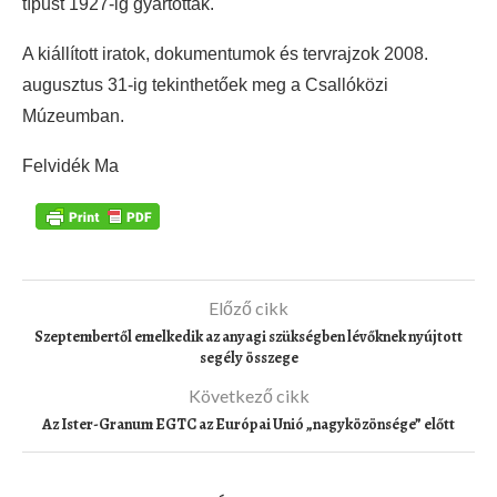
típust 1927-ig gyártották.
A kiállított iratok, dokumentumok és tervrajzok 2008.
augusztus 31-ig tekinthetőek meg a Csallóközi
Múzeumban.
Felvidék Ma
Előző cikk
Szeptembertől emelkedik az anyagi szükségben lévőknek nyújtott
segély összege
Következő cikk
Az Ister-Granum EGTC az Európai Unió „nagyközönsége” előtt