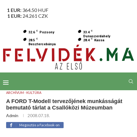
1 EUR:
364.50
HUF
1 EUR:
24.261
CZK
C
C
32.6
Pozsony
33.4
Dunaszerdahely
C
C
28.5
28.4
Kassa
Besztercebánya
ARCHÍVUM - KULTÚRA
A FORD T-Modell tervezőjének munkásságát
bemutató tárlat a Csallóközi Múzeumban
Admin
2008.07.18.
Megosztás a Facebook-on