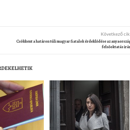
Következő ci
Csökkent a határon túli magyar fiatalok érdeklődése az anyaorszá
felsőoktatás irá
ÉRDEKELHETIK