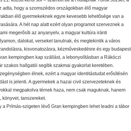
t az adta, hogy a szomszédos országokban élő magyar
alvakban élő gyermekeknek egyre kevesebb lehetősége van a
vasására. A hét nap alatt ezért olyan programot szerveznek a
ami megerősíti az anyanyelv, a magyar kultúra iránti
yamon, dalokat, verseket tanulnak, és megtekintik a város
randolásra, kisvonatozásra, kézműveskedésre és egy budapest
 a Gran kempingben kap szállást, a lebonyolításban a Rákóczi
r szakos hallgatói segítik szakmai gyakorlat keretében.
szegénységben élnek, ezért a magyar identitástudat erősítésén
ást is jelenti. A gyermekek a hazai civil szervezeteknek és
kkal megpakolva térnek haza, nem csak maguknak, hanem
t, könyvet, tanszereket.
 a Prímás-szigeten lévő Gran kempingben lehet leadni a tábor