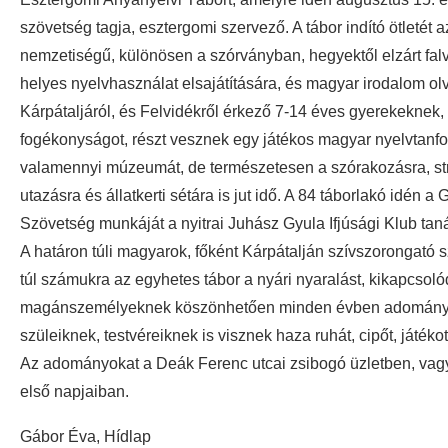
szövetség tagja, esztergomi szervező. A tábor indító ötleté
nemzetiségű, különösen a szórványban, hegyektől elzárt f
helyes nyelvhasználat elsajátítására, és magyar irodalom ol
Kárpátaljáról, és Felvidékről érkező 7-14 éves gyerekeknek, 
fogékonyságot, részt vesznek egy játékos magyar nyelvtanfol
valamennyi múzeumát, de természetesen a szórakozásra, st
utazásra és állatkerti sétára is jut idő. A 84 táborlakó idén
Szövetség munkáját a nyitrai Juhász Gyula Ifjúsági Klub taná
A határon túli magyarok, főként Kárpátalján szívszorongató 
túl számukra az egyhetes tábor a nyári nyaralást, kikapcsolód
magánszemélyeknek köszönhetően minden évben adományo
szüleiknek, testvéreiknek is visznek haza ruhát, cipőt, játéko
Az adományokat a Deák Ferenc utcai zsibogó üzletben, vagy
első napjaiban.
Gábor Éva, Hídlap