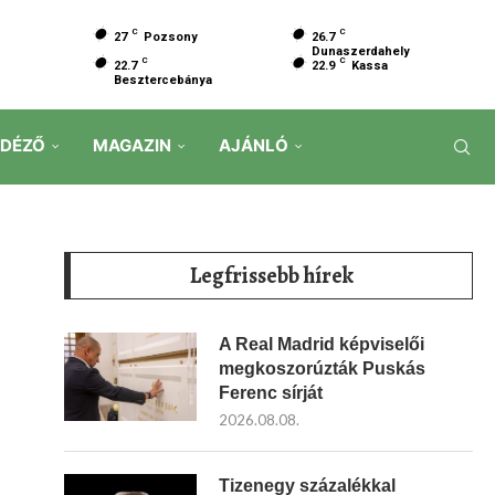
C
C
27
Pozsony
26.7
Dunaszerdahely
C
C
22.7
22.9
Kassa
Besztercebánya
IDÉZŐ
MAGAZIN
AJÁNLÓ
Legfrissebb hírek
A Real Madrid képviselői
megkoszorúzták Puskás
Ferenc sírját
2026.08.08.
Tizenegy százalékkal