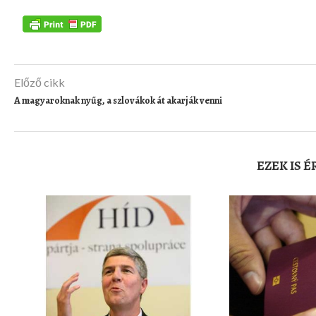
Előző cikk
A magyaroknak nyűg, a szlovákok át akarják venni
EZEK IS 