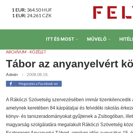
1 EUR:
364.50
HUF
1 EUR:
24.261
CZK
ITT ÉS MOST
MŰVELŐ
HITÉL
ARCHÍVUM - KÖZÉLET
Tábor az anyanyelvért kö
Admin
2008.08.18.
Megosztás a Facebook-on
A Rákóczi Szövetség szervezésében immár tizenkilencedik a
amelynek keretében 84 kárpátaljai és felvidéki iskolás érke
könyv- és tanszeradományokat gyűjtenek a Zsibogóban, ille
magyarság szolgálatára megalakult Rákóczi Szövetség köze
Esztergomi Anyanyelvi Tábort, amelyre idén augusztus 15. és