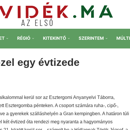
ET
RÉGIÓ
KITEKINTŐ
SZERINTEM
MÚLT
zel egy évtizede
lkalommal kerül sor az Esztergomi Anyanyelvi Táborra,
zett Esztergomba pénteken. A csoport számára ruha-, cipő-,
tve a gyerekek szálláshelyén a Gran kempingben.
A határon túli
l két évtized óta rendezi meg nyaranta a hagyományos
 21. között kerül sor – számolt be a Hídlapnak Török József, a