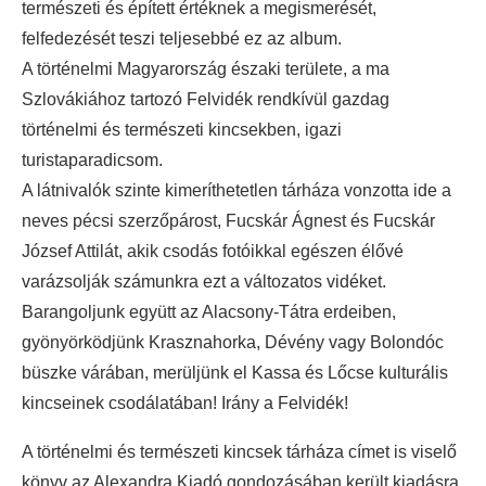
természeti és épített értéknek a megismerését,
felfedezését teszi teljesebbé ez az album.
A történelmi Magyarország északi területe, a ma
Szlovákiához tartozó Felvidék rendkívül gazdag
történelmi és természeti kincsekben, igazi
turistaparadicsom.
A látnivalók szinte kimeríthetetlen tárháza vonzotta ide a
neves pécsi szerzőpárost, Fucskár Ágnest és Fucskár
József Attilát, akik csodás fotóikkal egészen élővé
varázsolják számunkra ezt a változatos vidéket.
Barangoljunk együtt az Alacsony-Tátra erdeiben,
gyönyörködjünk Krasznahorka, Dévény vagy Bolondóc
büszke várában, merüljünk el Kassa és Lőcse kulturális
kincseinek csodálatában! Irány a Felvidék!
A történelmi és természeti kincsek tárháza címet is viselő
könyv az Alexandra Kiadó gondozásában került kiadásra.