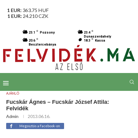
1 EUR:
363.75
HUF
1 EUR:
24.210
CZK
C
C
23.1
Pozsony
23.4
Dunaszerdahely
C
C
20.6
18.3
Kassa
Besztercebánya
AJÁNLÓ
Fucskár Ágnes – Fucskár József Attila:
Felvidék
Admin
2013.06.16.
Megosztás a Facebook-on