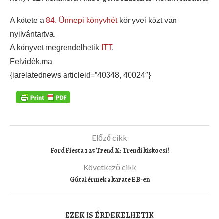
A kötete a
84. Ünnepi könyvhét
könyvei közt van
nyilvántartva.
A könyvet megrendelhetik
ITT
.
Felvidék.ma
{iarelatednews articleid=”40348, 40024″}
Előző cikk
Ford Fiesta 1.25 Trend X: Trendi kiskocsi!
Következő cikk
Gútai érmek a karate EB-en
EZEK IS ÉRDEKELHETIK