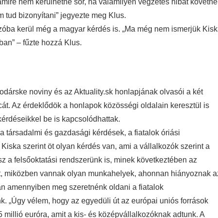
mire nem kerülhetne sor, ha valamilyen végzetes hibát követne
em tud bizonyítani” jegyezte meg Klus.
 szóba kerül még a magyar kérdés is. „Ma még nem ismerjük Kis
an” – fűzte hozzá Klus.
odárske noviny és az Aktuality.sk honlapjának olvasói a két
cát. Az érdeklődök a honlapok közösségi oldalain keresztül is
kérdéseikkel be is kapcsolódhattak.
a társadalmi és gazdasági kérdések, a fiatalok óriási
Kiska szerint öt olyan kérdés van, ami a vállalkozók szerint a
z a felsőoktatási rendszerünk is, minek következtében az
et, miközben vannak olyan munkahelyek, ahonnan hiányoznak a
an amennyiben meg szeretnénk oldani a fiatalok
. „Úgy vélem, hogy az egyedüli út az európai uniós források
 millió euróra, amit a kis- és középvállalkozóknak adtunk. A