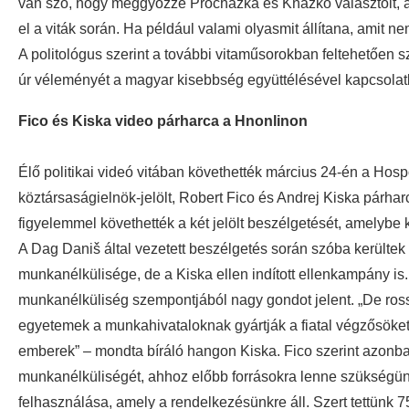
van szó, hogy meggyőzze Procházka és Kňažko választóit, a
el a viták során. Ha például valami olyasmit állítana, amit n
A politológus szerint a további vitaműsorokban feltehetően
úr véleményét a magyar kisebbség együttélésével kapcsolatb
Fico és Kiska video párharca a Hnonlinon
Élő politikai videó vitában követhették március 24-én a Hosp
köztársaságielnök-jelölt, Robert Fico és Andrej Kiska párhar
figyelemmel követhették a két jelölt beszélgetését, amelybe 
A Dag Daniš által vezetett beszélgetés során szóba kerültek 
munkanélkülisége, de a Kiska ellen indított ellenkampány is. 
munkanélküliség szempontjából nagy gondot jelent. „De ross
egyetemek a munkahivataloknak gyártják a fiatal végzősök
emberek” – mondta bíráló hangon Kiska. Fico szerint azonb
munkanélküliségét, ahhoz előbb forrásokra lenne szükségünk
felhasználása, amely a rendelkezésünkre áll. Szert tettünk 75