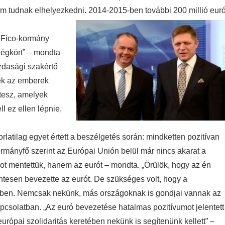
em tudnak elhelyezkedni. 2014-2015-ben további 200 millió euró
a Fico-kormány
 légkört” – mondta
azdasági szakértő
nek az emberek
 tesz, amelyek
l ez ellen lépnie,
orlatilag egyet értett a beszélgetés során: mindketten pozitívan
rmányfő szerint az Európai Unión belül már nincs akarat a
t mentettük, hanem az eurót – mondta. „Örülök, hogy az én
esen bevezette az eurót. De szükséges volt, hogy a
sében. Nemcsak nekünk, más országoknak is gondjai vannak az
pcsolatban. „Az euró bevezetése hatalmas pozitívumot jelentett
rópai szolidaritás keretében nekünk is segítenünk kellett” –