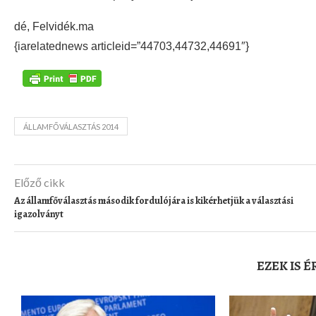
dé, Felvidék.ma
{iarelatednews articleid=”44703,44732,44691″}
ÁLLAMFŐVÁLASZTÁS 2014
Előző cikk
Az államfőválasztás második fordulójára is kikérhetjük a választási
igazolványt
EZEK IS 