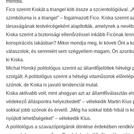
mondta.
Fico szerint Kiskát a triangel köti össze a szcientológiával. 
szimbóluma is a triangel” – fogalmazott Fico. Kiska szerint az
társaságának testvércégeként alapították, amelynek a nevéb
Kiska szerint a biztonsági ellenőrzéssel inkább Ficónak lenné
konspirációs lakásban? Mikor mondja meg, ki követi Önt a
válaszolok, és semmiért sem szégyellem magam, Ön azonban n
ki Kiska.
Michal Horský politológus szerint az államfőjelöltek hétvég
szolgált. A politológus szerint a hétvégi vitaműsorok előrel
szónok, de Kiska is javuló tendenciát mutat.
Kiska aktívabb volt, mint ahogyan azt az államfőválasztás e
védekező álláspontra helyezkedett” – vélekedik Martin Klus p
sokkal jobb szónok és érvelő. „Még ha sokkal több hibát is k
nyújtott lehetőségeket” – vélekedik Klus.
A politológus a szavazópolgárok döntése érdekében rendkívül f