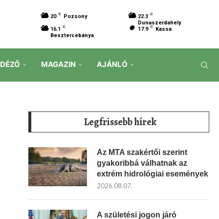
C
C
20
Pozsony
22.3
Dunaszerdahely
C
C
16.1
17.9
Kassa
Besztercebánya
IDÉZŐ
MAGAZIN
AJÁNLÓ
Legfrissebb hírek
Az MTA szakértői szerint
gyakoribbá válhatnak az
extrém hidrológiai események
2026.08.07.
A születési jogon járó