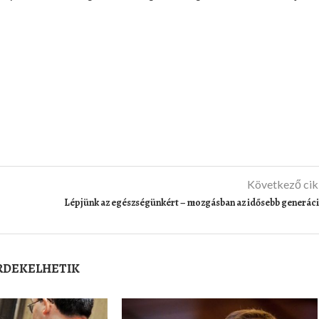
Következő ci
Lépjünk az egészségünkért – mozgásban az idősebb generác
ÉRDEKELHETIK