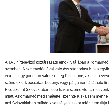
A TA3 hírtelevízió köztársasági elnöki vitájában a kormányfő
szemben. A szcientológiával való összefonódást Kiska egyik
érvelt, hogy gondban valószínűleg Fico lenne, akinek nevéve
széndioxid-kibocsátási botrány, vagy pártja nem átlátható f
Fico szerint Szlovákiában több fizikai személytől is megvont
miatt. A kormányfő megismételte, szerinte Kiska sem menne á
ami Szlovákiában működik veszélyes, akkor miért nem tiltja