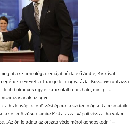
 megint a szcientológia témáját húzta elő Andrej Kiskával
 cégének nevével, a Triangellel magyarázta.
Kiska viszont azza
l több botrányos ügy is kapcsolatba hozható, mint pl. a
inanszírozásának az ügye.
ák a biztonsági ellenőrzést éppen a szcientológiai kapcsolataik
t az ellenőrzésen, amire Kiska azzal vágott vissza, ha valami,
 be. „Az ön feladata az ország védelméről gondoskodni” –