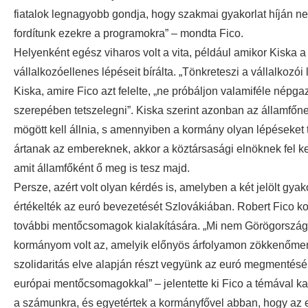
fiatalok legnagyobb gondja, hogy szakmai gyakorlat híján n
fordítunk ezekre a programokra” – mondta Fico.
Helyenként egész viharos volt a vita, például amikor Kiska 
vállalkozóellenes lépéseit bírálta. „Tönkreteszi a vállalkozói
Kiska, amire Fico azt felelte, „ne próbáljon valamiféle népg
szerepében tetszelegni”. Kiska szerint azonban az államfő
mögött kell állnia, s amennyiben a kormány olyan lépéseket
ártanak az embereknek, akkor a köztársasági elnöknek fel kel
amit államfőként ő meg is tesz majd.
Persze, azért volt olyan kérdés is, amelyben a két jelölt gyak
értékelték az euró bevezetését Szlovákiában. Robert Fico ko
további mentőcsomagok kialakítására. „Mi nem Görögországo
kormányom volt az, amelyik előnyös árfolyamon zökkenőment
szolidaritás elve alapján részt vegyünk az euró megmenté
európai mentőcsomagokkal” – jelentette ki Fico a témával ka
a számunkra, és egyetértek a kormányfővel abban, hogy az eu