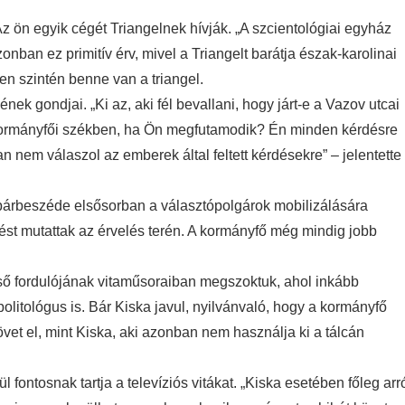
„Az ön egyik cégét Triangelnek hívják. „A szcientológiai egyház
onban ez primitív érv, mivel a Triangelt barátja észak-karolinai
en szintén benne van a triangel.
nek gondjai. „Ki az, aki fél bevallani, hogy járt-e a Vazov utcai
 kormányfői székben, ha Ön megfutamodik? Én minden kérdésre
em válaszol az emberek által feltett kérdésekre” – jelentette
i párbeszéde elsősorban a választópolgárok mobilizálására
épést mutattak az érvelés terén. A kormányfő még mindig jobb
lső fordulójának vitaműsoraiban megszoktuk, ahol inkább
olitológus is. Bár Kiska javul, nyilvánvaló, hogy a kormányfő
övet el, mint Kiska, aki azonban nem használja ki a tálcán
ontosnak tartja a televíziós vitákat. „Kiska esetében főleg arr