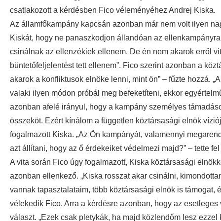
csatlakozott a kérdésben Fico véleményéhez Andrej Kiska.
Az államfőkampány kapcsán azonban már nem volt ilyen nagy 
Kiskát, hogy ne panaszkodjon állandóan az ellenkampányra. 
csinálnak az ellenzékiek ellenem. De én nem akarok erről vit
büntetőfeljelentést tett ellenem”. Fico szerint azonban a köz
akarok a konfliktusok elnöke lenni, mint ön” – fűzte hozzá. 
valaki ilyen módon próbál meg befeketíteni, ekkor egyértelmű,
azonban afelé irányul, hogy a kampány személyes támadások
összeköt. Ezért kínálom a független köztársasági elnök vízió
fogalmazott Kiska. „Az Ön kampányát, valamennyi megarendezv
azt állítani, hogy az ő érdekeiket védelmezi majd?” – tette fe
A vita során Fico úgy fogalmazott, Kiska köztársasági eln
azonban ellenkező. „Kiska rosszat akar csinálni, kimondotta
vannak tapasztalataim, több köztársasági elnök is támogat, é
vélekedik Fico. Arra a kérdésre azonban, hogy az esetleges 
választ. „Ezek csak pletykák, ha majd közlendőm lesz ezze