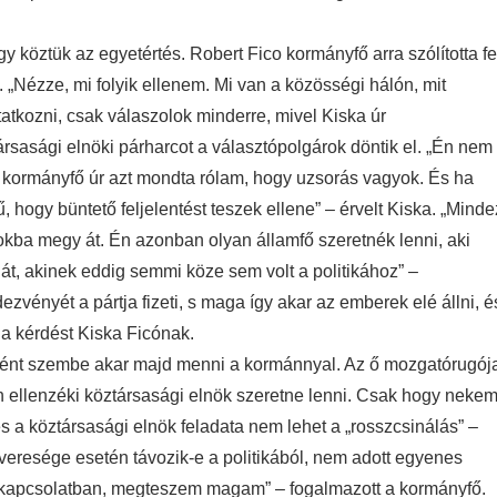
köztük az egyetértés. Robert Fico kormányfő arra szólította fe
„Nézze, mi folyik ellenem. Mi van a közösségi hálón, mit
atkozni, csak válaszolok minderre, mivel Kiska úr
társasági elnöki párharcot a választópolgárok döntik el. „Én nem
„A kormányfő úr azt mondta rólam, hogy uzsorás vagyok. És ha
 hogy büntető feljelentést teszek ellene” – érvelt Kiska. „Minde
ba megy át. Én azonban olyan államfő szeretnék lenni, aki
ját, akinek eddig semmi köze sem volt a politikához” –
ényét a pártja fizeti, s maga így akar az emberek elé állni, é
l a kérdést Kiska Ficónak.
ökként szembe akar majd menni a kormánnyal. Az ő mozgatórugój
n ellenzéki köztársasági elnök szeretne lenni. Csak hogy neke
s a köztársasági elnök feladata nem lehet a „rosszcsinálás” –
veresége esetén távozik-e a politikából, nem adott egyenes
l kapcsolatban, megteszem magam” – fogalmazott a kormányfő.