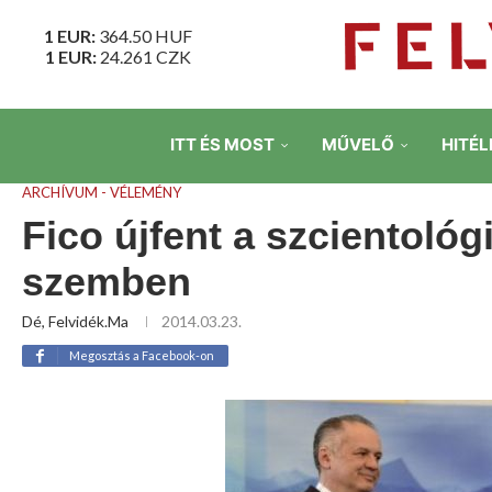
1 EUR:
364.50
HUF
1 EUR:
24.261
CZK
ITT ÉS MOST
MŰVELŐ
HITÉL
ARCHÍVUM - VÉLEMÉNY
Fico újfent a szcientológ
szemben
Dé, Felvidék.ma
2014.03.23.
Megosztás a Facebook-on