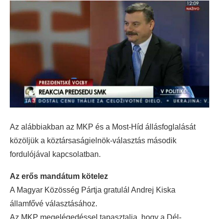
Az alábbiakban az MKP és a Most-Híd állásfoglalását
közöljük a köztársaságielnök-választás második
fordulójával kapcsolatban.
Az erős mandátum kötelez
A Magyar Közösség Pártja gratulál Andrej Kiska
államfővé választásához.
Az MKP megelégedéssel tapasztalja, hogy a Dél-