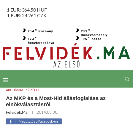
1 EUR:
364.50
HUF
1 EUR:
24.261
CZK
C
C
20.4
Pozsony
20.1
Dunaszerdahely
C
C
17.3
19.5
Kassa
Besztercebánya
ARCHÍVUM - KÖZÉLET
Az MKP és a Most-Híd állásfoglalása az
elnökválasztásról
Felvidék.ma
2014.03.30.
Megosztás a Facebook-on