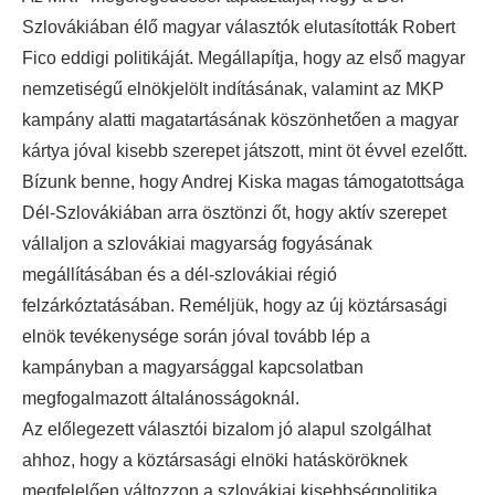
Szlovákiában élő magyar választók elutasították Robert
Fico eddigi politikáját. Megállapítja, hogy az első magyar
nemzetiségű elnökjelölt indításának, valamint az MKP
kampány alatti magatartásának köszönhetően a magyar
kártya jóval kisebb szerepet játszott, mint öt évvel ezelőtt.
Bízunk benne, hogy Andrej Kiska magas támogatottsága
Dél-Szlovákiában arra ösztönzi őt, hogy aktív szerepet
vállaljon a szlovákiai magyarság fogyásának
megállításában és a dél-szlovákiai régió
felzárkóztatásában. Reméljük, hogy az új köztársasági
elnök tevékenysége során jóval tovább lép a
kampányban a magyarsággal kapcsolatban
megfogalmazott általánosságoknál.
Az előlegezett választói bizalom jó alapul szolgálhat
ahhoz, hogy a köztársasági elnöki hatásköröknek
megfelelően változzon a szlovákiai kisebbségpolitika,