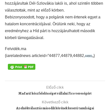
hozzájárultak Dél-Szlovákia lakói is, ahol szintén többen
választottak, mint az előző körben.
Bebizonyosodott, hogy a polgárok nem értenek egyet a
hatalom koncentrációjával. Örülünk neki, hogy az
eredményhez a Híd párt is hozzájárulhatott második
körbeli támogatásával.
Felvidék.ma
{iarelatednews articleid=”44877,44879,44882,
„}
44881
Előző cikk
Maďarič kész felelősséget vállalni Fico vereségért
Következő cikk
Az elnökválasztás második körének keserű tanulságai