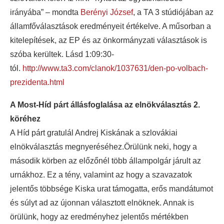
irányába” – mondta
Berényi József
, a TA 3 stúdiójában az
államfőválasztások eredményeit értékelve. A műsorban a
kitelepítések, az EP és az önkormányzati választások is
szóba kerültek. Lásd 1:09:30-
tól.
http://www.ta3.com/clanok/1037631/den-po-volbach-
prezidenta.html
A Most-Híd párt állásfoglalása az elnökválasztás 2.
köréhez
A Híd párt gratulál Andrej Kiskának a szlovákiai
elnökválasztás megnyeréséhez.Örülünk neki, hogy a
második körben az előzőnél több állampolgár járult az
urnákhoz. Ez a tény, valamint az hogy a szavazatok
jelentős többsége Kiska urat támogatta, erős mandátumot
és súlyt ad az újonnan választott elnöknek. Annak is
örülünk, hogy az eredményhez jelentős mértékben