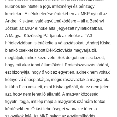
különös tekintettel a jogi, intézményi és pénzügyi
keretekre. E célok elérése érdekében az MKP nyitott az
Andrej Kiskával való együttműködésre – áll a Berényi
József, az MKP elnöke által jegyezett nyilatkozatban.
A Magyar Közösség Pártjának az elnöke a TA3
hírtelevízióban is értékelte a választásokat. „Andrej Kiska
biankó csekket kapott Dél-Szlovákia magyarjaitól,
meglátjuk, mihez kezd vele. Sok dolgot nem tisztázott,
hogy mit akar tenni államfőként. Protestszavazás történt,
ezt bizonyítja, hogy ő volt az egyetlen, akinek nem voltak
kétnyelvű óriásplakátjai, mégis rászavaztak a magyarok.
Inkább Fico vesztett, mint Kiska győzött, de ez nem jelenti
azt, hogy nem lehet jó államfő. A magyar közösség
figyelni fogja, mit lép majd a magyarok számára fontos
kérdésekben. Óriási lehetőségei vannak e téren a
szlovákok felé. Az MKP nyitott az együttműködés