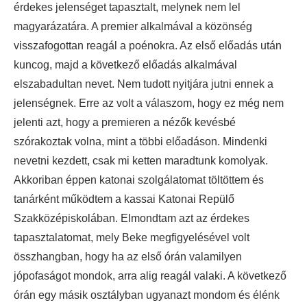
érdekes jelenséget tapasztalt, melynek nem lel
magyarázatára. A premier alkalmával a közönség
visszafogottan reagál a poénokra. Az első előadás után
kuncog, majd a következő előadás alkalmával
elszabadultan nevet. Nem tudott nyitjára jutni ennek a
jelenségnek. Erre az volt a válaszom, hogy ez még nem
jelenti azt, hogy a premieren a nézők kevésbé
szórakoztak volna, mint a többi előadáson. Mindenki
nevetni kezdett, csak mi ketten maradtunk komolyak.
Akkoriban éppen katonai szolgálatomat töltöttem és
tanárként működtem a kassai Katonai Repülő
Szakközépiskolában. Elmondtam azt az érdekes
tapasztalatomat, mely Beke megfigyelésével volt
összhangban, hogy ha az első órán valamilyen
jópofaságot mondok, arra alig reagál valaki. A következő
órán egy másik osztályban ugyanazt mondom és élénk