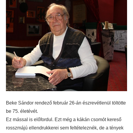
Beke Sándor rendező február 26-án észrevétlenül töltötte
be 75. életévét.
Ez mással is előfordul. Ezt még a kákán csomót kereső
rosszmájú ellendrukkerei sem feltételeznék, de a tények