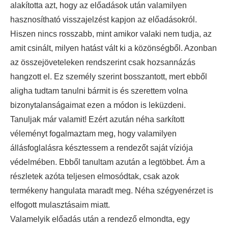
alakította azt, hogy az előadások után valamilyen
hasznosítható visszajelzést kapjon az előadásokról.
Hiszen nincs rosszabb, mint amikor valaki nem tudja, az
amit csinált, milyen hatást vált ki a közönségből. Azonban
az összejöveteleken rendszerint csak hozsannázás
hangzott el. Ez személy szerint bosszantott, mert ebből
aligha tudtam tanulni bármit is és szerettem volna
bizonytalanságaimat ezen a módon is leküzdeni.
Tanuljak már valamit! Ezért azután néha sarkított
véleményt fogalmaztam meg, hogy valamilyen
állásfoglalásra késztessem a rendezőt saját víziója
védelmében. Ebből tanultam azután a legtöbbet. Ám a
részletek azóta teljesen elmosódtak, csak azok
termékeny hangulata maradt meg. Néha szégyenérzet is
elfogott mulasztásaim miatt.
Valamelyik előadás után a rendező elmondta, egy