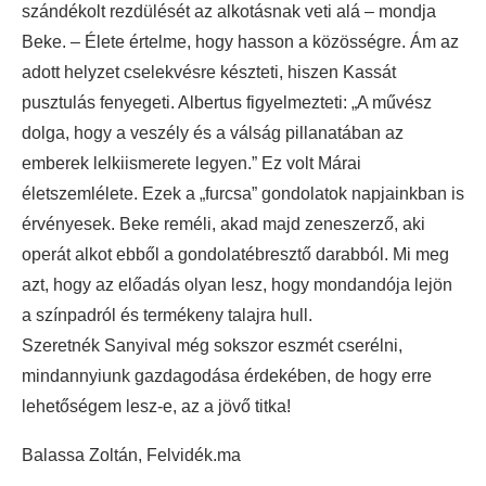
szándékolt rezdülését az alkotásnak veti alá – mondja
Beke. – Élete értelme, hogy hasson a közösségre. Ám az
adott helyzet cselekvésre készteti, hiszen Kassát
pusztulás fenyegeti. Albertus figyelmezteti: „A művész
dolga, hogy a veszély és a válság pillanatában az
emberek lelkiismerete legyen.” Ez volt Márai
életszemlélete. Ezek a „furcsa” gondolatok napjainkban is
érvényesek. Beke reméli, akad majd zeneszerző, aki
operát alkot ebből a gondolatébresztő darabból. Mi meg
azt, hogy az előadás olyan lesz, hogy mondandója lejön
a színpadról és termékeny talajra hull.
Szeretnék Sanyival még sokszor eszmét cserélni,
mindannyiunk gazdagodása érdekében, de hogy erre
lehetőségem lesz-e, az a jövő titka!
Balassa Zoltán, Felvidék.ma