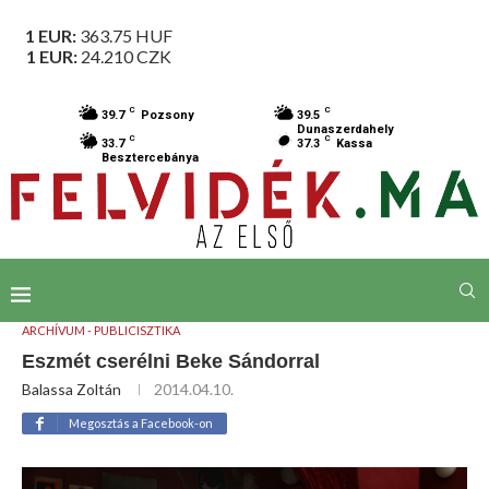
1 EUR:
363.75
HUF
1 EUR:
24.210
CZK
C
C
39.7
Pozsony
39.5
Dunaszerdahely
C
C
33.7
37.3
Kassa
Besztercebánya
ARCHÍVUM - PUBLICISZTIKA
Eszmét cserélni Beke Sándorral
Balassa Zoltán
2014.04.10.
Megosztás a Facebook-on