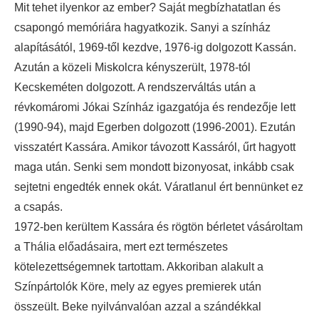
Mit tehet ilyenkor az ember? Saját megbízhatatlan és
csapongó memóriára hagyatkozik. Sanyi a színház
alapításától, 1969-től kezdve, 1976-ig dolgozott Kassán.
Azután a közeli Miskolcra kényszerült, 1978-tól
Kecskeméten dolgozott. A rendszerváltás után a
révkomáromi Jókai Színház igazgatója és rendezője lett
(1990-94), majd Egerben dolgozott (1996-2001). Ezután
visszatért Kassára. Amikor távozott Kassáról, űrt hagyott
maga után. Senki sem mondott bizonyosat, inkább csak
sejtetni engedték ennek okát. Váratlanul ért bennünket ez
a csapás.
1972-ben kerültem Kassára és rögtön bérletet vásároltam
a Thália előadásaira, mert ezt természetes
kötelezettségemnek tartottam. Akkoriban alakult a
Színpártolók Köre, mely az egyes premierek után
összeült. Beke nyilvánvalóan azzal a szándékkal