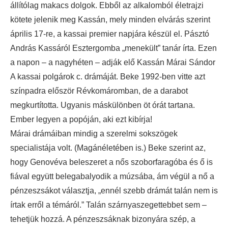
állítólag makacs dolgok. Ebből az alkalomból életrajzi
kötete jelenik meg Kassán, mely minden elvárás szerint
április 17-re, a kassai premier napjára készül el. Pásztó
András Kassáról Esztergomba „menekült” tanár írta. Ezen
a napon – a nagyhéten – adják elő Kassán Márai Sándor
A kassai polgárok c. drámáját. Beke 1992-ben vitte azt
színpadra először Révkomáromban, de a darabot
megkurtította. Ugyanis máskülönben öt órát tartana.
Ember legyen a popóján, aki ezt kibírja!
Márai drámáiban mindig a szerelmi sokszögek
specialistája volt. (Magánéletében is.) Beke szerint az,
hogy Genovéva beleszeret a nős szoborfaragóba és ő is
fiával együtt belegabalyodik a múzsába, ám végül a nő a
pénzeszsákot választja, „ennél szebb drámát talán nem is
írtak erről a témáról.” Talán szárnyaszegettebbet sem –
tehetjük hozzá. A pénzeszsáknak bizonyára szép, a