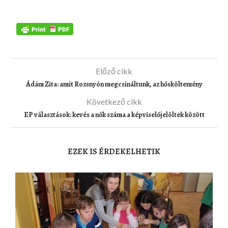
Előző cikk
Ádám Zita: amit Rozsnyón megcsináltunk, az hősköltemény
Következő cikk
EP választások: kevés a nők száma a képviselőjelöltek között
EZEK IS ÉRDEKELHETIK