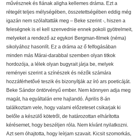
művésznek és fiának aligha kellemes dráma. Ezt a
rétegét teljes mélységében, összetettségében eddig még
igazán nem szólaltatták meg – Beke szerint -, hiszen a
feleségnek is el kell szenvednie ennek pokoli gyötrelmeit,
melyeket a rendező az egykori Bergman-filmek (néma)
sikolyához hasonlít. Ez a dráma az ő felfogásában
minden más Márai-darabbal szemben olyan titkok
hordozója, a lélek olyan bugyrait járja be, melyek
reményei szerint a színészek és nézők számára
hozzáférhetővé teszik és bizonyítják az író ars poeticáját.
Beke Sándor öntörvényű ember. Nem könnyen adja meg
magát, ha egyáltalán erre hajlandó. Április 8-án
találkoztam vele, hogy valami előzeteset csikarjak ki
belőle a készülő kötetről, de határozottan elhárította
kérésemet, hogy beszéljen róla. Nem kívánt nyilatkozni.
Azt sem óhajtotta, hogy leírjam szavait. Kicsit szomorkás,