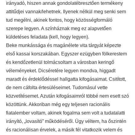
irányadó, hiszen annak gondolatébresztően termékeny
attitűdjei vannak/lehetnek. Ilyenek nélkül meg senki sem
tud megélni, akinek fontos, hogy közösségformáló
szerepe legyen. A színháznak meg ez alapvetően
küldetéses feladata (kell, hogy legyen).
Beke munkássága és magánélete vita tárgyát képezte
első kassai korszakában. Egyszer ezügyben fölkerestem
és kendőzetlenül tolmácsoltam a városban keringő
véleményeket. Dicséretére legyen mondva, higgadt
maradt és érdeklődéssel hallgatta kifogásaimat. Csitított,
de nem cáfolta értesüléseimet. Tudomásul vette
közvetítésemet. Azután kifogásaimról többé nem esett szó
közöttünk. Akkoriban még egy teljesen racionális
fiatalember voltam, akinek fogalma sem volt a tudatalatti
irányító, „lovasító” működéséről. Úgy véltem, ha őszintén
és racionálisan érvelek, a másik fél vitatkozik velem és