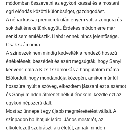
módomban összevetni az egykori kassai és a mostani
egri előadás közötti különbséget, gazdagodást.
A néhai kassai premierek után enyém volt a zongora és
sok dalt énekeltünk együtt. Érdekes módon erre már
senki sem emlékszik. Habár ennek nincs jelentősége.
Csak számomra.
A színészek nem mindig kedvelték a rendező hosszú
értékeléseit, beszédeit és ezért megsúgták, hogy Sanyi
kedvenc dala a Kicsit szomorkás a hangulatom máma…
Előfordult, hogy mondandója közepén, amikor már túl
hosszúra nyúlt a szöveg, elkezdtem játszani ezt a számot
és Sanyi minden átmenet nélkül énekelni kezdte ezt az
egykori népszerű dalt.
Most az ünnepelt egy újabb megmérettetést vállalt. A
színpadon hallhatjuk Márai János mesterét, az
elkötelezett szobrászt, aki életét, annak minden