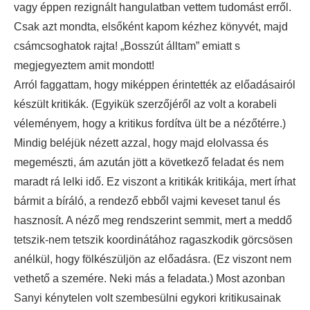
vagy éppen rezignált hangulatban vettem tudomást erről.
Csak azt mondta, elsőként kapom kézhez könyvét, majd
csámcsoghatok rajta! „Bosszút álltam” emiatt s
megjegyeztem amit mondott!
Arról faggattam, hogy miképpen érintették az előadásairól
készült kritikák. (Egyikük szerzőjéről az volt a korabeli
véleményem, hogy a kritikus fordítva ült be a nézőtérre.)
Mindig beléjük nézett azzal, hogy majd elolvassa és
megemészti, ám azután jött a következő feladat és nem
maradt rá lelki idő. Ez viszont a kritikák kritikája, mert írhat
bármit a bíráló, a rendező ebből vajmi keveset tanul és
hasznosít. A néző meg rendszerint semmit, mert a meddő
tetszik-nem tetszik koordinátához ragaszkodik görcsösen
anélkül, hogy fölkészüljön az előadásra. (Ez viszont nem
vethető a szemére. Neki más a feladata.) Most azonban
Sanyi kénytelen volt szembesülni egykori kritikusainak