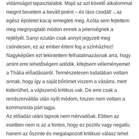
vidámságot tapasztalatok. Majd az azt követő alkalommal
megint bevetem a bevált poént – és láss csodát! -, az
egész épületet kacaj remegteti meg. Azóta sem fejtettem
meg megnyugtató módon ennek a jelenségnek a
rejtélyét. Sanyi ezután csak annyit jegyzett meg
csöndesen, ez az ember érteni fog a színházhoz!
Nagyképűen ezt tekintettem felhatalmazásnak arra, hogy
amint erre lehetőségem adódik, kifejtsem véleményemet
a Thália előadásairól. Természetesen tudatában voltam
annak, hogy így a saját bőrömet viszem a vásárra, mert
kiderülhet, a vájtszemű kritikus vak. De erre csak a
rendszerváltás után nyílt módom, hiszen nem voltam a
kommunista párt tagja.
Az előadás utáni tapsok nem mérvadóak. Ebben az
esetben nem is az a fontos, hogy ez pozitív vagy negatív,
hanem az őszinte és megalapozott kritikusi válasz lehet