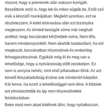
viszont, hogy a premierek után sokszor korrigált.
Beszéltünk arról is, hogy kik és mikor súgták be. Erről szó
esik a készülő munkájában. Megkért azonban, ezt ne
részletezzem. A kötet elolvasása után ezt bizonyára
megteszem. Az érintett besúgók zöme már meghalt
anélkül, hogy bocsánatot kér(het)tek volna. Nem tőle,
hanem mindannyiunktól. Nem akarták tudatosítani, ha ezt
megteszik, bocsánatban részesülnek és emberileg
felmagasztosulnak. Egyikük még él és meg van a
lehetősége, hogy a nyilvánosság előtt vezekeljen. Ez
nem is annyira nehéz, mint első pillanatban tűnik. Az azt
követő felszabadultság érzése sok mindenért kárpótol.
Kár lenne, ha ezzel a lehetősséggel nem élne. A többiek
ezt elmulasztották és így nem részesülhettek
feloldozásban.
Beke most nem akart kötélnek állni, hogy nyilatkozzon.