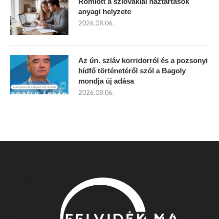
Romlott a szlovákiai háztartások
anyagi helyzete
2026.08.06.
Az ún. szláv korridorról és a pozsonyi
hídfő történetéről szól a Bagoly
mondja új adása
2026.08.06.