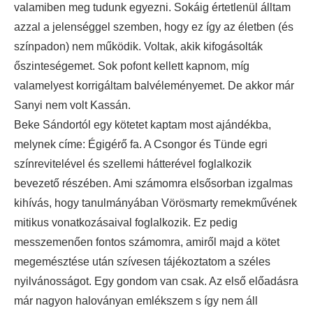
valamiben meg tudunk egyezni. Sokáig értetlenül álltam
azzal a jelenséggel szemben, hogy ez így az életben (és
színpadon) nem működik. Voltak, akik kifogásolták
őszinteségemet. Sok pofont kellett kapnom, míg
valamelyest korrigáltam balvéleményemet. De akkor már
Sanyi nem volt Kassán.
Beke Sándortól egy kötetet kaptam most ajándékba,
melynek címe: Égigérő fa. A Csongor és Tünde egri
színrevitelével és szellemi hátterével foglalkozik
bevezető részében. Ami számomra elsősorban izgalmas
kihívás, hogy tanulmányában Vörösmarty remekművének
mitikus vonatkozásaival foglalkozik. Ez pedig
messzemenően fontos számomra, amiről majd a kötet
megemésztése után szívesen tájékoztatom a széles
nyilvánosságot. Egy gondom van csak. Az első előadásra
már nagyon haloványan emlékszem s így nem áll