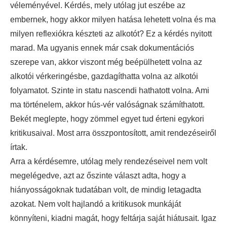
véleményével. Kérdés, mely utólag jut eszébe az
embernek, hogy akkor milyen hatása lehetett volna és ma
milyen reflexiókra készteti az alkotót? Ez a kérdés nyitott
marad. Ma ugyanis ennek már csak dokumentációs
szerepe van, akkor viszont még beépülhetett volna az
alkotói vérkeringésbe, gazdagíthatta volna az alkotói
folyamatot. Szinte in statu nascendi hathatott volna. Ami
ma történelem, akkor hús-vér valóságnak számíthatott.
Bekét meglepte, hogy zömmel egyet tud érteni egykori
kritikusaival. Most arra összpontosított, amit rendezéseiről
írtak.
Arra a kérdésemre, utólag mely rendezéseivel nem volt
megelégedve, azt az őszinte választ adta, hogy a
hiányosságoknak tudatában volt, de mindig letagadta
azokat. Nem volt hajlandó a kritikusok munkáját
könnyíteni, kiadni magát, hogy feltárja saját hiátusait. Igaz