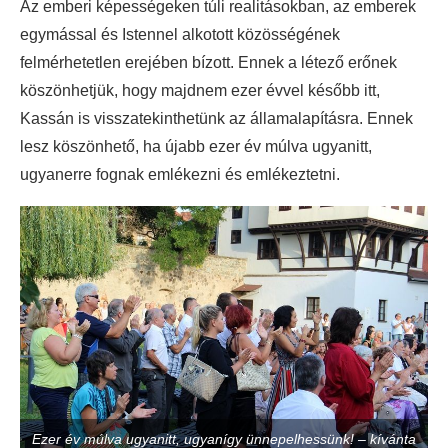
Az emberi képességeken túli realitásokban, az emberek
egymással és Istennel alkotott közösségének
felmérhetetlen erejében bízott. Ennek a létező erőnek
köszönhetjük, hogy majdnem ezer évvel később itt,
Kassán is visszatekinthetünk az államalapításra. Ennek
lesz köszönhető, ha újabb ezer év múlva ugyanitt,
ugyanerre fognak emlékezni és emlékeztetni.
Ezer év múlva ugyanitt, ugyanígy ünnepelhessünk! – kívánta