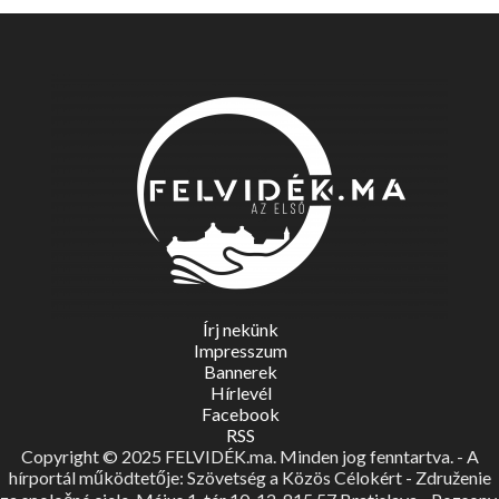
Írj nekünk
Impresszum
Bannerek
Hírlevél
Facebook
RSS
Copyright © 2025 FELVIDÉK.ma. Minden jog fenntartva. - A
hírportál működtetője: Szövetség a Közös Célokért - Združenie