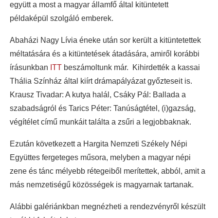
együtt a most a magyar államfő által kitüntetett
példaképül szolgáló emberek.
Abaházi Nagy Lívia éneke után sor került a kitüntetettek
méltatására és a kitüntetések átadására, amiről korábbi
írásunkban
ITT
beszámoltunk már. Kihirdették a kassai
Thália Színház által kiírt drámapályázat győzteseit is.
Krausz Tivadar: A kutya halál, Csáky Pál: Ballada a
szabadságról és Tarics Péter: Tanúságtétel, (i)gazság,
végítélet című munkáit találta a zsűri a legjobbaknak.
Ezután következett a Hargita Nemzeti Székely Népi
Együttes fergeteges műsora, melyben a magyar népi
zene és tánc mélyebb rétegeiből merítettek, abból, amit a
más nemzetiségű közösségek is magyarnak tartanak.
Alábbi galériánkban megnézheti a rendezvényről készült