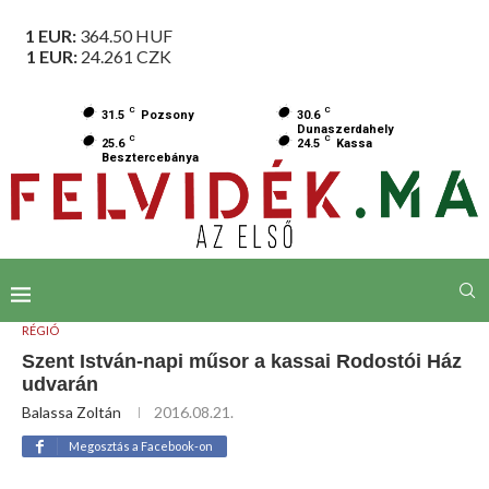
1 EUR:
364.50
HUF
1 EUR:
24.261
CZK
C
C
31.5
Pozsony
30.6
Dunaszerdahely
C
C
25.6
24.5
Kassa
Besztercebánya
RÉGIÓ
Szent István-napi műsor a kassai Rodostói Ház
udvarán
Balassa Zoltán
2016.08.21.
Megosztás a Facebook-on