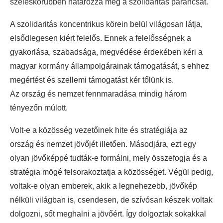
széleskörűbben határozza meg a szolidaritás parancsát.
A szolidaritás koncentrikus körein belül világosan látja,
elsődlegesen kiért felelős. Ennek a felelősségnek a
gyakorlása, szabadsága, megvédése érdekében kéri a
magyar kormány állampolgárainak támogatását, s ehhez
megértést és szellemi támogatást kér tőlünk is.
Az ország és nemzet fennmaradása mindig három
tényezőn múlott.
Volt-e a közösség vezetőinek hite és stratégiája az
ország és nemzet jövőjét illetően. Másodjára, ezt egy
olyan jövőképpé tudták-e formálni, mely összefogja és a
stratégia mögé felsorakoztatja a közösséget. Végül pedig,
voltak-e olyan emberek, akik a legnehezebb, jövőkép
nélküli világban is, csendesen, de szívósan készek voltak
dolgozni, sőt meghalni a jövőért. Így dolgoztak sokakkal