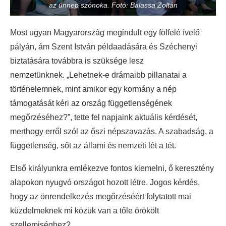
az ünnep szónoka. Fotó: Balassa Zoltán
Most ugyan Magyarország megindult egy fölfelé ívelő
pályán, ám Szent István példaadására és Széchenyi
biztatására továbbra is szüksége lesz
nemzetünknek. „Lehetnek-e drámaibb pillanatai a
történelemnek, mint amikor egy kormány a nép
támogatását kéri az ország függetlenségének
megőrzéséhez?”, tette fel napjaink aktuális kérdését,
merthogy erről szól az őszi népszavazás. A szabadság, a
függetlenség, sőt az állami és nemzeti lét a tét.
Első királyunkra emlékezve fontos kiemelni, ő keresztény
alapokon nyugvó országot hozott létre. Jogos kérdés,
hogy az önrendelkezés megőrzéséért folytatott mai
küzdelmeknek mi közük van a tőle örökölt
szellemiséghez?