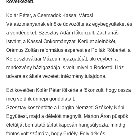
következett.
Kolár Péter, a Csemadok Kassai Városi
Választmányának elnöke üdvözölte az egybegyűlteket és
a vendégeket, Szesztay Ádám főkonzult, Zachariáš
Istvánt, a Kassai Önkormányzati Kerület alelnökét,
Orémus Zoltán református esperest és Pollák Róbertet, a
Kelet-szlovákiai Múzeum igazgatóját, aki egyben a
rendezvény házigazdája is volt, mivel a Rodostói Ház
udvara az általa vezetett intézmény tulajdona.
Ezt követően Kolár Péter fölkérte a főkonzult, hogy ossza
meg velünk ünnepi gondolatait.
Szesztay köszöntötte a Hargita Nemzeti Székely Népi
Együttest, majd a délelőtt megnyílt, Márton Áron püspök
életútját bemutató tárlat kapcsán hangsúlyozta, mindig
fontos volt számára, hogy Erdély, Felvidék és