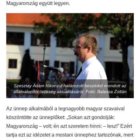
Magyarország együtt legyen.
Szesztay Ádám főkonzul határozott beszédet mondott az
államalapítói örökség aktualitásáról. Fotó: Balassa Zoltán
Az ünnep alkalmából a legnagyobb magyar szavaival
köszöntötte az ünneplőket: „Sokan azt gondolják:
Magyarország – volt; én azt szeretem hinni: – lesz!” Ezért
tartja ezt az idézetet a mostani ünnephez tartozónak, mert