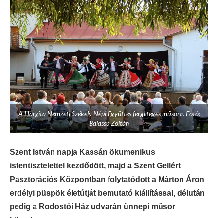
A Hargita Nemzeti Székely Népi Együttes fergeteges műsora. Fotó:
Balassa Zoltán
Szent István napja Kassán ökumenikus
istentisztelettel kezdődött, majd a Szent Gellért
Pasztorációs Központban folytatódott a Márton Áron
erdélyi püspök életútját bemutató kiállítással, délután
pedig a Rodostói Ház udvarán ünnepi műsor