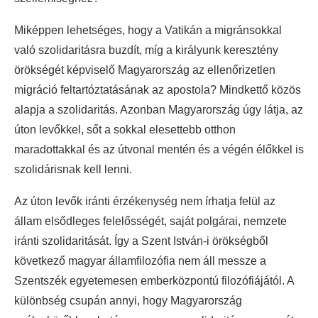
Miképpen lehetséges, hogy a Vatikán a migránsokkal
való szolidaritásra buzdít, míg a királyunk keresztény
örökségét képviselő Magyarország az ellenőrizetlen
migráció feltartóztatásának az apostola? Mindkettő közös
alapja a szolidaritás. Azonban Magyarország úgy látja, az
úton levőkkel, sőt a sokkal elesettebb otthon
maradottakkal és az útvonal mentén és a végén élőkkel is
szolidárisnak kell lenni.
Az úton levők iránti érzékenység nem írhatja felül az
állam elsődleges felelősségét, saját polgárai, nemzete
iránti szolidaritását. Így a Szent István-i örökségből
következő magyar államfilozófia nem áll messze a
Szentszék egyetemesen emberközpontú filozófiájától. A
különbség csupán annyi, hogy Magyarország