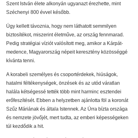
Szent István élete alkonyán ugyanazt érezhette, mint
Széchenyi 800 évvel később.
Úgy kellett távoznia, hogy nem láthatott semmilyen
biztosítékot, miszerint életműve, az ország fennmarad.
Pedig stratégiai víziót valósított meg, amikor a Kárpát-
medence, Magyarország népeit keresztény közösséggé
kívánta tenni.
A korabeli személyes és csoportérdekek, hiúságok,
hatalmi féltékenységek, önzések és az utód váratlan
halála kétségessé tették több mint harminc esztendei
erőfeszítését. Ebben a helyzetben ajánlotta föl a koronát
Szűz Máriának és általa Istennek. Az Úrra bízta országa
és nemzete jövőjét, mert tudta, az emberi képességeken
túl kezdődik a hit.