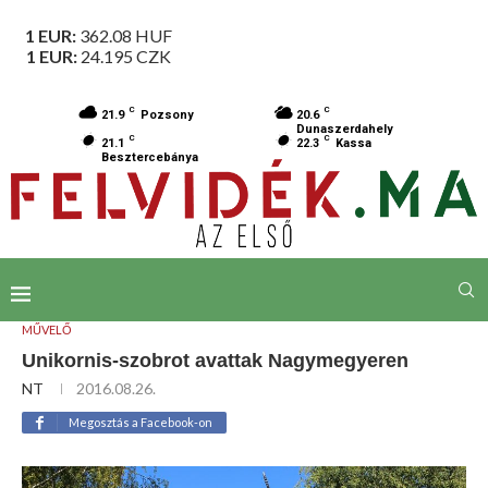
1 EUR:
362.08
HUF
1 EUR:
24.195
CZK
C
C
21.9
Pozsony
20.6
Dunaszerdahely
C
C
21.1
22.3
Kassa
Besztercebánya
MŰVELŐ
Unikornis-szobrot avattak Nagymegyeren
NT
2016.08.26.
Megosztás a Facebook-on