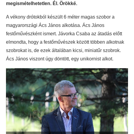
megismételhetetlen. Él. Örökké.
A vékony drótokból készült 6 méter magas szobor a
magyarországi Ács János alkotása. Ács János
festőművészként ismert. Jávorka Csaba az átadás előtt
elmondta, hogy a festőművészek között többen alkotnak
szobrokat is, de ezek általában kicsi, miniatűr szobrok.
Ács János viszont úgy döntött, egy unikornist alkot.