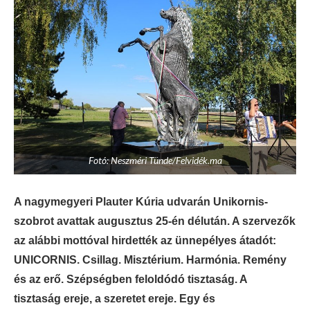
Fotó: Neszméri Tünde/Felvidék.ma
A nagymegyeri Plauter Kúria udvarán Unikornis-
szobrot avattak augusztus 25-én délután. A szervezők
az alábbi mottóval hirdették az ünnepélyes átadót:
UNICORNIS. Csillag. Misztérium. Harmónia. Remény
és az erő. Szépségben feloldódó tisztaság. A
tisztaság ereje, a szeretet ereje. Egy és