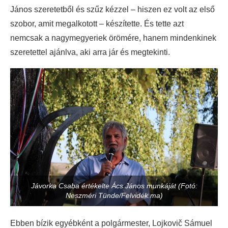
János szeretetből és szűz kézzel – hiszen ez volt az első
szobor, amit megalkotott – készítette. És tette azt
nemcsak a nagymegyeriek örömére, hanem mindenkinek
szeretettel ajánlva, aki arra jár és megtekinti.
Jávorka Csaba értékelte Ács János munkáját (Fotó:
Neszméri Tünde/Felvidék.ma)
Ebben bízik egyébként a polgármester, Lojkovič Sámuel