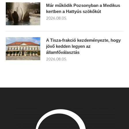
Már működik Pozsonyban a Medikus
kertben a Hattyús szökőkút
2026.08.05.
A Tisza-frakció kezdeményezte, hogy
jövő kedden legyen az
államfőválasztás
2026.08.05.