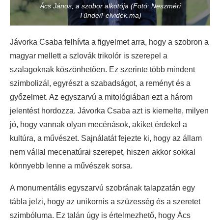
Ács János, a szobor alkotója (Fotó: Neszméri
Tünde/Felvidék.ma)
Jávorka Csaba felhívta a figyelmet arra, hogy a szobron a
magyar mellett a szlovák trikolór is szerepel a
szalagoknak köszönhetően. Ez szerinte több mindent
szimbolizál, egyrészt a szabadságot, a reményt és a
győzelmet. Az egyszarvú a mitológiában ezt a három
jelentést hordozza. Jávorka Csaba azt is kiemelte, milyen
jó, hogy vannak olyan mecénások, akiket érdekel a
kultúra, a művészet. Sajnálatát fejezte ki, hogy az állam
nem vállal mecenatúrai szerepet, hiszen akkor sokkal
könnyebb lenne a művészek sorsa.
A monumentális egyszarvú szobrának talapzatán egy
tábla jelzi, hogy az unikornis a szüzesség és a szeretet
szimbóluma. Ez talán úgy is értelmezhető, hogy Ács