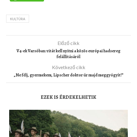
KULTÚRA
Előző cikk
V4-ek Varsóban: vitát kell nyitni a közös európai hadsereg
felállításáról
Következő cikk
„Ne félj, gyermekem, Lipscher doktor úr majd meggyógyít!”
EZEK IS ÉRDEKELHETIK