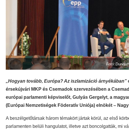
Fotó: Dunajsz
„Hogyan tovább, Európa? Az iszlamizáció árnyékában”
c
érsekújvári MKP és Csemadok szervezésében a Csemadok
európai parlamenti képviselőt, Gulyás Gergelyt, a magy
(Európai Nemzetiségek Föderatív Uniója) elnökét – Nagy
A beszélgetőtársak három témakört jártak körül, az első kör
parlamenten belüli hangulatot, illetve azt boncolgatták, mi 