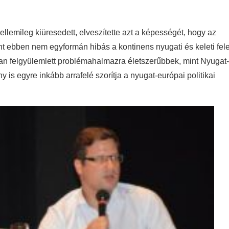
emileg kiüresedett, elveszítette azt a képességét, hogy az
t ebben nem egyformán hibás a kontinens nyugati és keleti fele
an felgyülemlett problémahalmazra életszerűbbek, mint Nyugat-
is egyre inkább arrafelé szorítja a nyugat-európai politikai