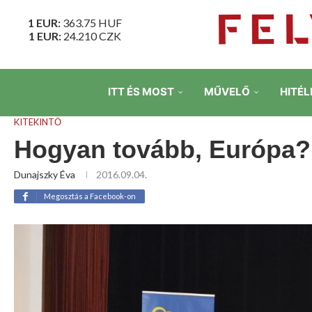
1 EUR:
363.75
HUF
1 EUR:
24.210
CZK
ITT ÉS MOST
MŰVELŐ
HITÉL
KITEKINTŐ
Hogyan tovább, Európa?
Dunajszky Éva
2016.09.04.
Megosztás a Facebook-on