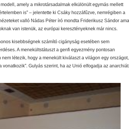
 modell, amely a mikrotársadalmak elkülönült egymás mellett
 értelemben is” – jelentette ki Csáky hozzáfűzve, nemrégiben a
 nézeteket valló Nádas Péter író mondta Friderikusz Sándor am
knak van istenük, az európai keresztényeknek már nincs.
őshonos kisebbségnek számító cigányság esetében sem
érdéses. A menekültstátuszt a genfi egyezmény pontosan
nem létezik, hogy a menekült kiválaszt a világon egy országot,
 vonatkozik”. Gulyás szerint, ha az Unió elfogadja az anarchiát