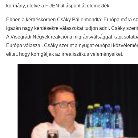
kormány, illetve a FUEN álláspontját elemezték.
Ebben a kérdéskörben Csáky Pál elmondta: Európa mára szell
igazán nagy kérdésekre válaszokat tudjon adni. Csáky szerin
A Visegrádi Négyek reakciói a migránsválsággal kapcsolatb
Európa válaszai. Csáky szerint a nyugat-európai közvélemény 
elitet, hogy korrigálják az irrealisztikus véleményeiket.