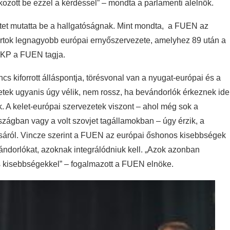
kozott be ezzel a kérdéssel” – mondta a parlamenti alelnök.
tet mutatta be a hallgatóságnak. Mint mondta, a FUEN az
ortok legnagyobb európai ernyőszervezete, amelyhez 89 után a
 MKP a FUEN tagja.
 kiforrott álláspontja, törésvonal van a nyugat-európai és a
etek ugyanis úgy vélik, nem rossz, ha bevándorlók érkeznek ide
. A kelet-európai szervezetek viszont – ahol még sok a
ágban vagy a volt szovjet tagállamokban – úgy érzik, a
sáról. Vincze szerint a FUEN az európai őshonos kisebbségek
vándorlókat, azoknak integrálódniuk kell. „Azok azonban
 kisebbségekkel” – fogalmazott a FUEN elnöke.