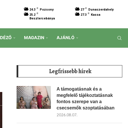
C
C
24.3
Pozsony
27
Dunaszerdahely
C
C
25.2
27.3
Kassa
Besztercebánya
IDÉZŐ
MAGAZIN
AJÁNLÓ
Legfrissebb hírek
A támogatásnak és a
megfelelő tájékoztatásnak
fontos szerepe van a
csecsemők szoptatásában
2026.08.07.