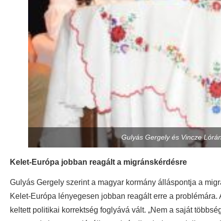
Gulyás Gergely és Vincze Lórán
Kelet-Európa jobban reagált a migránskérdésre
Gulyás Gergely szerint a magyar kormány álláspontja a migr
Kelet-Európa lényegesen jobban reagált erre a problémára. A n
keltett politikai korrektség foglyává vált. „Nem a saját több