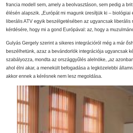
francia modell sem, amely a beolvasztáson, sem pedig a brit
élésén alapszik. „Európát mi magunk üresítjük ki – biológiai
liberális ATV egyik beszélgetésében az ugyancsak liberális
kérdésére, hogy mi a gond Európával: az, hogy a muzulmáno
Gulyás Gergely szerint a sikeres integrációról még a már 
beszélhetünk, azaz a bevándorlók integrációja ugyancsak k
szabályozza, mondta az országgyűlés alelnöke, „az azonban 
ahol élni akar, a menekült befogadása a legközelebbi államra
akkor ennek a kérésnek nem lesz megoldása.