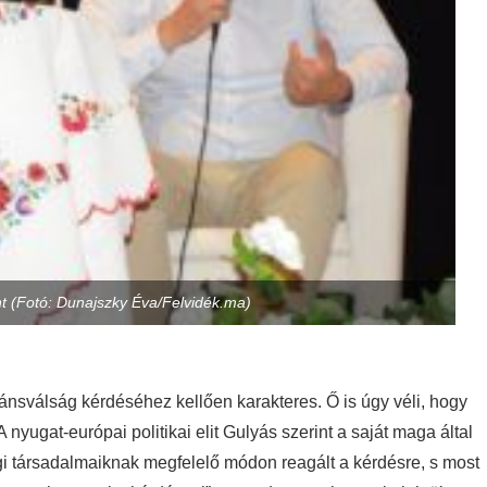
t (Fotó: Dunajszky Éva/Felvidék.ma)
ánsválság kérdéséhez kellően karakteres. Ő is úgy véli, hogy
yugat-európai politikai elit Gulyás szerint a saját maga által
ségi társadalmaiknak megfelelő módon reagált a kérdésre, s most