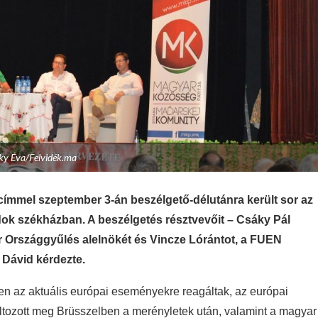
ky Éva/Felvidék.ma
ímmel szeptember 3-án beszélgető-délutánra került sor az
 székházban. A beszélgetés résztvevőit – Csáky Pál
ar Országgyűlés alelnökét és Vincze Lórántot, a FUEN
 Dávid kérdezte.
ben az aktuális európai eseményekre reagáltak, az európai
változott meg Brüsszelben a merényletek után, valamint a magyar