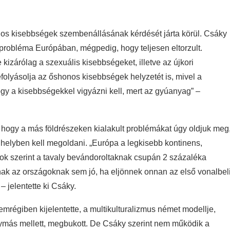
os kisebbségek szembenállásának kérdését járta körül. Csáky
probléma Európában, mégpedig, hogy teljesen eltorzult.
izárólag a szexuális kisebbségeket, illetve az újkori
efolyásolja az őshonos kisebbségek helyzetét is, mivel a
hogy a kisebbségekkel vigyázni kell, mert az gyúanyag” –
 hogy a más földrészeken kialakult problémákat úgy oldjuk meg
, helyben kell megoldani. „Európa a legkisebb kontinens,
tok szerint a tavaly bevándoroltaknak csupán 2 százaléka
nak az országoknak sem jó, ha eljönnek onnan az első vonalbel
 jelentette ki Csáky.
emrégiben kijelentette, a multikulturalizmus német modellje,
ymás mellett, megbukott. De Csáky szerint nem működik a