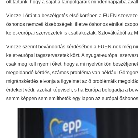
ott tartunk, hogy a saját állampolgáraik mindennapjaiba avat
Vincze Lóránt a beszélgetés első körében a FUEN szerveze
őshonos nemzeti kisebbségek, illetve őshonos etnikai csop
kelet-európai szervezetek is csatlakoztak. Szlovákiából az
Vincze szerint bevándorlás kérdésében a FUEN-nek még nincs
kelet-európai tagszervezetek közt. A nyugat-európai szervez
csak meg kell nyerni őket, hogy a mi nyelvünkön beszéljenek
megoldandó kérdés, számos probléma van például Görögorsz
migránskérdés elvonja a figyelmet az ő problémáik megoldá
érdekeit védi, azokat képviseli, s ha Európa befogadja a be
semmiképpen sem említhetők egy lapon az európai őshonos