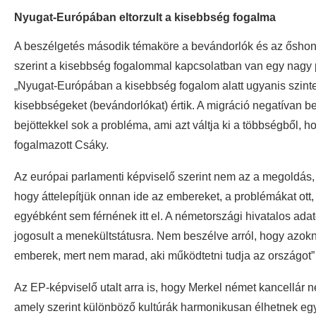
Nyugat-Európában eltorzult a kisebbség fogalma
A beszélgetés második témaköre a bevándorlók és az őshon
szerint a kisebbség fogalommal kapcsolatban van egy nagy 
„Nyugat-Európában a kisebbség fogalom alatt ugyanis szinte k
kisebbségeket (bevándorlókat) értik. A migráció negatívan b
bejöttekkel sok a probléma, ami azt váltja ki a többségből, 
fogalmazott Csáky.
Az európai parlamenti képviselő szerint nem az a megoldás,
hogy áttelepítjük onnan ide az embereket, a problémákat ott
egyébként sem férnének itt el. A németországi hivatalos ada
jogosult a menekültstátusra. Nem beszélve arról, hogy azok
emberek, mert nem marad, aki működtetni tudja az országot” –
Az EP-képviselő utalt arra is, hogy Merkel német kancellár n
amely szerint különböző kultúrák harmonikusan élhetnek eg