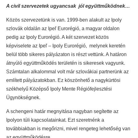
A civil szervezetek ugyancsak jól együttműködnek…
Közös szervezetünk is van. 1999-ben alakult az Ipoly
szlovák oldalán az Ipeľ Eurorégió, a magyar oldalon
pedig az Ipoly Eurorégió. A két szervezet közös
képviselete az Ipeľ – Ipoly Eurorégió, melynek keretén
belül több sikeres pályázaton is részt vettünk. A határon
átnyúló együttműködés területén is sikeresek vagyunk.
Számtalan alkalommal volt már szlovákiai partnerünk az
említett pályázatokban. Ez köszönhető a nagykürtösi
székhelyű Középső Ipoly Mente Régiófejlesztési
Ügynökségnek.
A schengeni határ megnyitása nagyban segítette az
Ipolyon túli kapcsolatainkat. Ezt szeretnénk a
továbbiakban is megőrizni, mivel rengeteg lehetőség van
az együttműködésre.