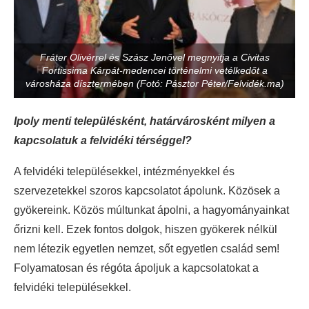
Fráter Olivérrel és Szász Jenővel megnyitja a Civitas
Fortissima Kárpát-medencei történelmi vetélkedőt a
városháza dísztermében (Fotó: Pásztor Péter/Felvidék.ma)
Ipoly menti településként, határvárosként milyen a
kapcsolatuk a felvidéki térséggel?
A felvidéki településekkel, intézményekkel és
szervezetekkel szoros kapcsolatot ápolunk. Közösek a
gyökereink. Közös múltunkat ápolni, a hagyományainkat
őrizni kell. Ezek fontos dolgok, hiszen gyökerek nélkül
nem létezik egyetlen nemzet, sőt egyetlen család sem!
Folyamatosan és régóta ápoljuk a kapcsolatokat a
felvidéki településekkel.