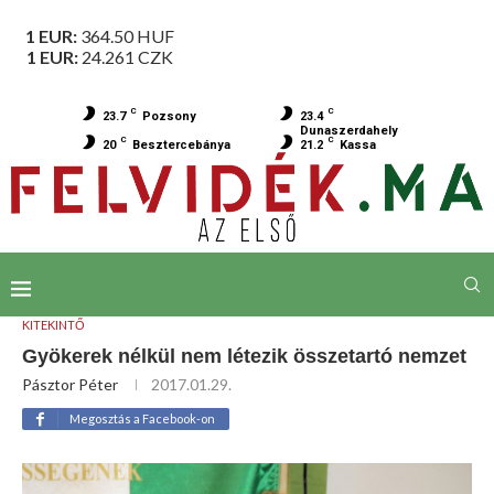
1 EUR:
364.50
HUF
1 EUR:
24.261
CZK
C
C
23.7
Pozsony
23.4
Dunaszerdahely
C
C
20
Besztercebánya
21.2
Kassa
KITEKINTŐ
Gyökerek nélkül nem létezik összetartó nemzet
Pásztor Péter
2017.01.29.
Megosztás a Facebook-on