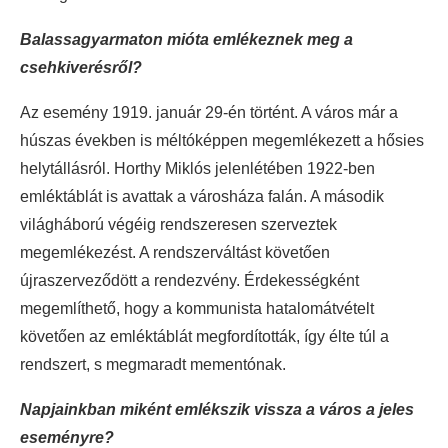
Balassagyarmaton mióta emlékeznek meg a
csehkiverésről?
Az esemény 1919. január 29-én történt. A város már a
húszas években is méltóképpen megemlékezett a hősies
helytállásról. Horthy Miklós jelenlétében 1922-ben
emléktáblát is avattak a városháza falán. A második
világháború végéig rendszeresen szerveztek
megemlékezést. A rendszerváltást követően
újraszerveződött a rendezvény. Érdekességként
megemlíthető, hogy a kommunista hatalomátvételt
követően az emléktáblát megfordították, így élte túl a
rendszert, s megmaradt mementónak.
Napjainkban miként emlékszik vissza a város a jeles
eseményre?