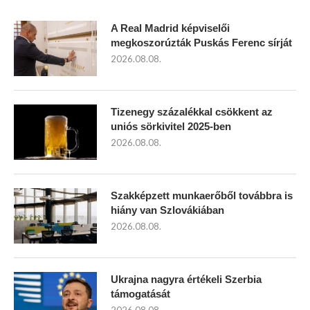
A Real Madrid képviselői
megkoszorúzták Puskás Ferenc sírját
2026.08.08.
Tizenegy százalékkal csökkent az
uniós sörkivitel 2025-ben
2026.08.08.
Szakképzett munkaerőből továbbra is
hiány van Szlovákiában
2026.08.08.
Ukrajna nagyra értékeli Szerbia
támogatását