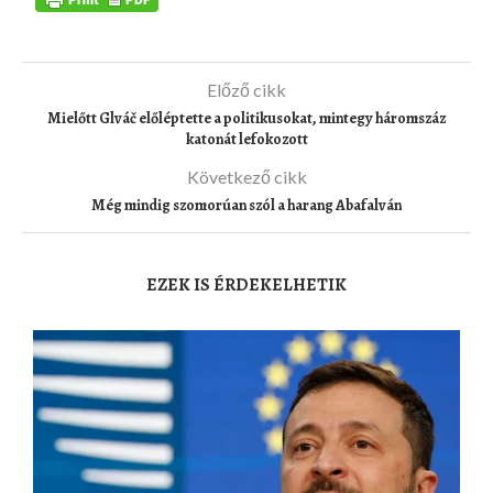
Előző cikk
Mielőtt Glváč előléptette a politikusokat, mintegy háromszáz
katonát lefokozott
Következő cikk
Még mindig szomorúan szól a harang Abafalván
EZEK IS ÉRDEKELHETIK