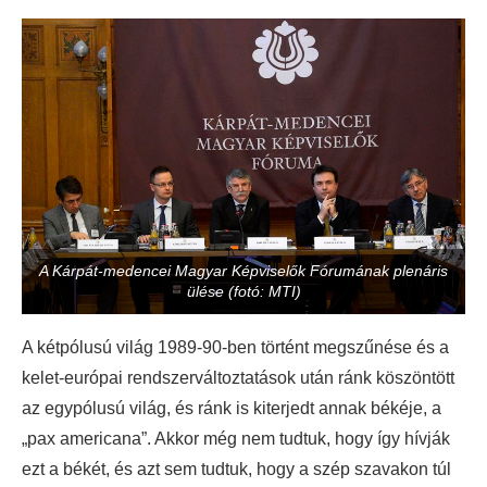
A Kárpát-medencei Magyar Képviselők Fórumának plenáris
ülése (fotó: MTI)
A kétpólusú világ 1989-90-ben történt megszűnése és a
kelet-európai rendszerváltoztatások után ránk köszöntött
az egypólusú világ, és ránk is kiterjedt annak békéje, a
„pax americana”. Akkor még nem tudtuk, hogy így hívják
ezt a békét, és azt sem tudtuk, hogy a szép szavakon túl