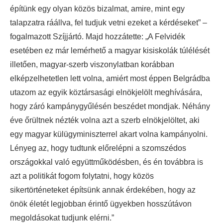
építünk egy olyan közös bizalmat, amire, mint egy
talapzatra ráállva, fel tudjuk vetni ezeket a kérdéseket” –
fogalmazott Szíjjártó. Majd hozzátette: „A Felvidék
esetében ez már lemérhető a magyar kisiskolák túlélését
illetően, magyar-szerb viszonylatban korábban
elképzelhetetlen lett volna, amiért most éppen Belgrádba
utazom az egyik köztársasági elnökjelölt meghívására,
hogy záró kampánygyűlésén beszédet mondjak. Néhány
éve őrültnek nézték volna azt a szerb elnökjelöltet, aki
egy magyar külügyminiszterrel akart volna kampányolni.
Lényeg az, hogy tudtunk előrelépni a szomszédos
országokkal való együttműködésben, és én továbbra is
azt a politikát fogom folytatni, hogy közös
sikertörténeteket építsünk annak érdekében, hogy az
önök életét legjobban érintő ügyekben hosszútávon
megoldásokat tudjunk elérni.”