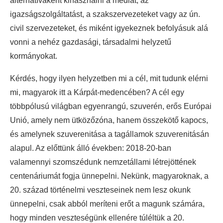
alternatívaként kihasználni a médiát, az
igazságszolgáltatást, a szakszervezeteket vagy az ún.
civil szervezeteket, és miként igyekeznek befolyásuk alá
vonni a nehéz gazdasági, társadalmi helyzetű
kormányokat.
Kérdés, hogy ilyen helyzetben mi a cél, mit tudunk elérni
mi, magyarok itt a Kárpát-medencében? A cél egy
többpólusú világban egyenrangú, szuverén, erős Európai
Unió, amely nem ütközőzóna, hanem összekötő kapocs,
és amelynek szuverenitása a tagállamok szuverenitásán
alapul. Az előttünk álló években: 2018-20-ban
valamennyi szomszédunk nemzetállami létrejöttének
centenáriumát fogja ünnepelni. Nekünk, magyaroknak, a
20. század történelmi veszteseinek nem lesz okunk
ünnepelni, csak abból meríteni erőt a magunk számára,
hogy minden veszteségünk ellenére túléltük a 20.