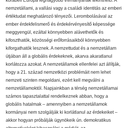
korabeli Európa legnagyobb vívmányának tekinthető. A
nemzetállami, a vallási vagy a családi identitás az emberi
értéktudat meghatározó tényezői. Lerombolásával az
ember érdekfelismerő és érdekérvényesítő képessége
meggyengül, ezáltal könnyebben alávethetők és
kifoszthatók, közösségi erőforrásaikból könnyebben
kiforgathatók lesznek. A nemzettudat és a nemzetállam
útjában áll a globális érdekeknek, akarva akaratlanul
korlátozza azokat. A nemzetállamok ellenfelei azt állítják,
hogy a 21. század nemzetközi problémáit nem lehet
nemzeti szinten megoldani, ezért kell megválni a
nemzetállamoktól. Napjainkban a térség nemzetállamai
számos tapasztalattal rendelkeznek abban, hogy a
globális hatalmak – amennyiben a nemzetállamok
kormányai nem szolgálják ki korlátlanul az érdekeiket –
akkor hogyan próbálják ügynökeik ún. demokratikus