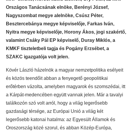
Országos Tanácsának elnöke, Berényi József,
Nagyszombat megye alelnöke, Csúsz Péter,
Besztercebánya megye képviselője, Farkas Iván,
Nyitra megye képviselője, Horony Ákos, jogi szakértő,
valamint Csáky Pál EP képviselő, Duray Miklós, a
KMKF tiszteletbeli tagja és Pogány Erzsébet, a
SZAKC igazgatója volt jelen.
Kövér László házelnök a magyar nemzetpolitika esélyeit
és közös teendőit abban a fenyegető geopolitikai
erőtérben vázolta, amelyben magyarok és szomszédai, itt
a Kárpát-medencében együtt vannak jelen. Már a tavalyi
találkozón szó volt arról, hogy a világ legerősebb
gazdasági térsége, az Európai Unió a világ két
legerősebb katonai hatalma: az Egyesült Államok és
Oroszország közé szorul, és abban Közép-Európa,