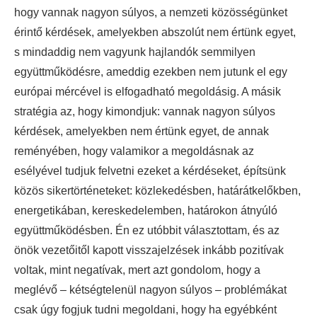
hogy vannak nagyon súlyos, a nemzeti közösségünket
érintő kérdések, amelyekben abszolút nem értünk egyet,
s mindaddig nem vagyunk hajlandók semmilyen
együttműködésre, ameddig ezekben nem jutunk el egy
európai mércével is elfogadható megoldásig. A másik
stratégia az, hogy kimondjuk: vannak nagyon súlyos
kérdések, amelyekben nem értünk egyet, de annak
reményében, hogy valamikor a megoldásnak az
esélyével tudjuk felvetni ezeket a kérdéseket, építsünk
közös sikertörténeteket: közlekedésben, határátkelőkben,
energetikában, kereskedelemben, határokon átnyúló
együttműködésben. Én ez utóbbit választottam, és az
önök vezetőitől kapott visszajelzések inkább pozitívak
voltak, mint negatívak, mert azt gondolom, hogy a
meglévő – kétségtelenül nagyon súlyos – problémákat
csak úgy fogjuk tudni megoldani, hogy ha egyébként