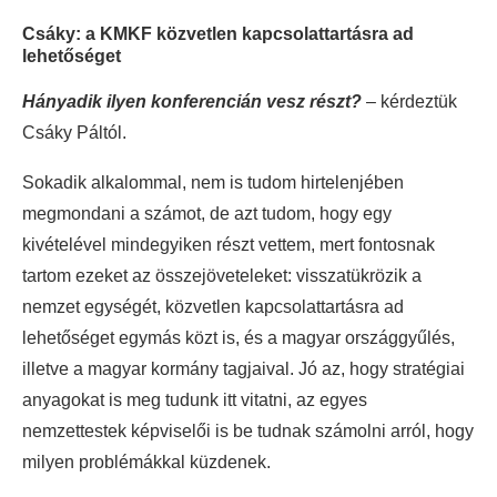
Csáky: a KMKF közvetlen kapcsolattartásra ad
lehetőséget
Hányadik ilyen konferencián vesz részt?
– kérdeztük
Csáky Páltól.
Sokadik alkalommal, nem is tudom hirtelenjében
megmondani a számot, de azt tudom, hogy egy
kivételével mindegyiken részt vettem, mert fontosnak
tartom ezeket az összejöveteleket: visszatükrözik a
nemzet egységét, közvetlen kapcsolattartásra ad
lehetőséget egymás közt is, és a magyar országgyűlés,
illetve a magyar kormány tagjaival. Jó az, hogy stratégiai
anyagokat is meg tudunk itt vitatni, az egyes
nemzettestek képviselői is be tudnak számolni arról, hogy
milyen problémákkal küzdenek.