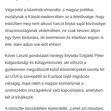
Végezetül a házelnök elmondta: a magyar politikai
osztálynak a Kárpát-medencében az a felelőssége, hogy
miközben meg nem alkuvó harcot folytat saját közösségei
önazonosságának védelmében, ne csak készen álljon
egy ilyen fordulatra, de türelmesen és kitartóan tegyen is
érte. Isten adjon sok erőt ehhez!
Kövér László gondolatait mintegy folytatta Szíjjártó Péter
külgazdasági és külügyminiszter, aki először a
gyökeresen megváltozott külső körülményeket sorolta fel:
az USA új szerepétől az Európát sújtó migrációs
válságig, majd rátért a magyar kormánynak a
szomszédos országokéval való kapcsolatára, amelyben
két út kínálkozik:
A miniszter beszédében kijelentette: „Lehet azt mondani,