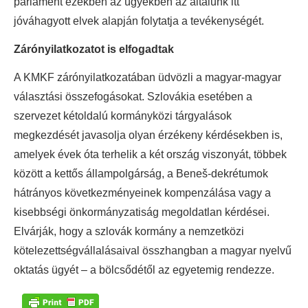
parlament ezekben az ügyekben az általunk itt
jóváhagyott elvek alapján folytatja a tevékenységét.
Zárónyilatkozatot is elfogadtak
A KMKF zárónyilatkozatában üdvözli a magyar-magyar
választási összefogásokat.
Szlovákia esetében a
szervezet kétoldalú kormányközi tárgyalások
megkezdését javasolja olyan érzékeny kérdésekben is,
amelyek évek óta terhelik a két ország viszonyát, többek
között a kettős állampolgárság, a Beneš-dekrétumok
hátrányos következményeinek kompenzálása vagy a
kisebbségi önkormányzatiság megoldatlan kérdései.
Elvárják, hogy a szlovák kormány a nemzetközi
kötelezettségvállalásaival összhangban a magyar nyelvű
oktatás ügyét – a bölcsődétől az egyetemig rendezze.