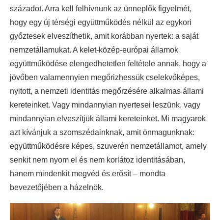
századot. Arra kell felhívnunk az ünneplők figyelmét,
hogy egy új térségi együttműködés nélkül az egykori
győztesek elveszíthetik, amit korábban nyertek: a saját
nemzetállamukat. A kelet-közép-európai államok
együttműködése elengedhetetlen feltétele annak, hogy a
jövőben valamennyien megőrizhessük cselekvőképes,
nyitott, a nemzeti identitás megőrzésére alkalmas állami
kereteinket. Vagy mindannyian nyertesei leszünk, vagy
mindannyian elveszítjük állami kereteinket. Mi magyarok
azt kívánjuk a szomszédainknak, amit önmagunknak:
együttműködésre képes, szuverén nemzetállamot, amely
senkit nem nyom el és nem korlátoz identitásában,
hanem mindenkit megvéd és erősít – mondta
bevezetőjében a házelnök.