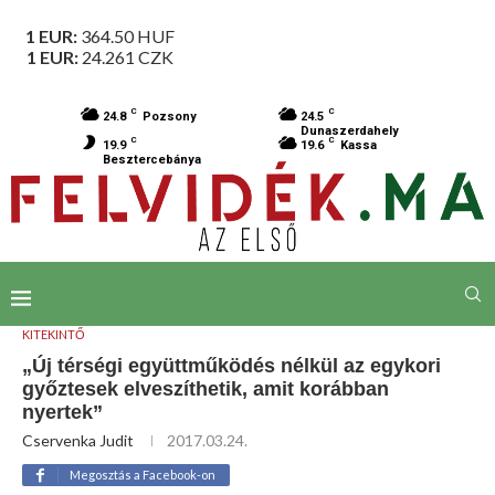
1 EUR:
364.50
HUF
1 EUR:
24.261
CZK
C
C
24.8
Pozsony
24.5
Dunaszerdahely
C
C
19.9
19.6
Kassa
Besztercebánya
KITEKINTŐ
„Új térségi együttműködés nélkül az egykori
győztesek elveszíthetik, amit korábban
nyertek”
Cservenka Judit
2017.03.24.
Megosztás a Facebook-on