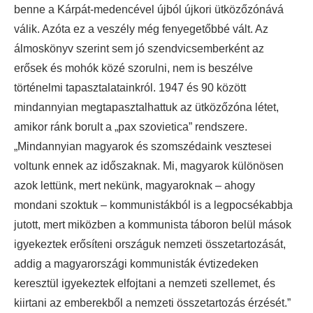
benne a Kárpát-medencével újból újkori ütközőzónává
válik. Azóta ez a veszély még fenyegetőbbé vált. Az
álmoskönyv szerint sem jó szendvicsemberként az
erősek és mohók közé szorulni, nem is beszélve
történelmi tapasztalatainkról. 1947 és 90 között
mindannyian megtapasztalhattuk az ütközőzóna létet,
amikor ránk borult a „pax szovietica” rendszere.
„Mindannyian magyarok és szomszédaink vesztesei
voltunk ennek az időszaknak. Mi, magyarok különösen
azok lettünk, mert nekünk, magyaroknak – ahogy
mondani szoktuk – kommunistákból is a legpocsékabbja
jutott, mert miközben a kommunista táboron belül mások
igyekeztek erősíteni országuk nemzeti összetartozását,
addig a magyarországi kommunisták évtizedeken
keresztül igyekeztek elfojtani a nemzeti szellemet, és
kiirtani az emberekből a nemzeti összetartozás érzését.”