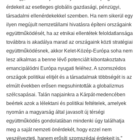
érdekeit az esetleges globális gazdasági, pénzügyi,
társadalmi ellenérdekekkel szemben. Ha nem sikerül egy
ilyen megújult nemzetállami hivatásra építeni országaink
együttműködését, ha az etnikai ellentétek feloldatlansága
továbbra is akadálya marad az országaink közti stratégiai
együttműködésnek, akkor Kelet-Közép-Európa soha nem
lesz alkalmas a benne lévő potenciált kibontakoztatva
emancipálódni Európa nyugati feléhez. A szomszédos
országok politikai elitjét és a társadalmak többségét is az
elmúlt években erősen megsuhintották a globalizmus
szélcsapásai. Talán napjainkra a Kárpát-medencében
beértek azok a lélektani és politikai feltételek, amelyek
nyomán a magyarság által javasolt új térségi
együttműködés gondolatában mindenki úgy találhatja
meg a saját nemzeti önérdekét, hogy ezzel nem
veszélyezteti, hanem erősíti szomszédai érdekeit is.”