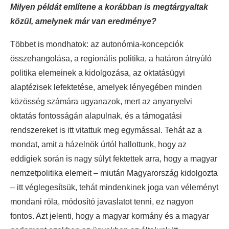
Milyen példát említene a korábban is megtárgyaltak
közül, amelynek már van eredménye?
Többet is mondhatok: az autonómia-koncepciók
összehangolása, a regionális politika, a határon átnyúló
politika elemeinek a kidolgozása, az oktatásügyi
alaptézisek lefektetése, amelyek lényegében minden
közösség számára ugyanazok, mert az anyanyelvi
oktatás fontosságán alapulnak, és a támogatási
rendszereket is itt vitattuk meg egymással. Tehát az a
mondat, amit a házelnök úrtól hallottunk, hogy az
eddigiek során is nagy súlyt fektettek arra, hogy a magyar
nemzetpolitika elemeit – miután Magyarország kidolgozta
– itt véglegesítsük, tehát mindenkinek joga van véleményt
mondani róla, módosító javaslatot tenni, ez nagyon
fontos. Azt jelenti, hogy a magyar kormány és a magyar