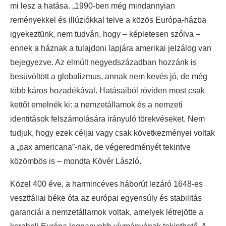
mi lesz a hatása. „1990-ben még mindannyian
reményekkel és illúziókkal telve a közös Európa-házba
igyekeztünk, nem tudván, hogy – képletesen szólva –
ennek a háznak a tulajdoni lapjára amerikai jelzálog van
bejegyezve. Az elmúlt negyedszázadban hozzánk is
besüvöltött a globalizmus, annak nem kevés jó, de még
több káros hozadékával. Hatásaiból röviden most csak
kettőt emelnék ki: a nemzetállamok és a nemzeti
identitások felszámolására irányuló törekvéseket. Nem
tudjuk, hogy ezek céljai vagy csak következményei voltak
a „pax americana”-nak, de végeredményét tekintve
közömbös is – mondta Kövér László.
Közel 400 éve, a harmincéves háborút lezáró 1648-es
vesztfáliai béke óta az európai egyensúly és stabilitás
garanciái a nemzetállamok voltak, amelyek létrejötte a