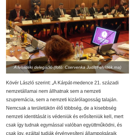
A felvidéki delegáció (fotó: Cservenka Judit/Felvidék.ma)
Kövér László szerint: „A Kárpát-medence 21. századi
nemzetállamai nem állhatnak sem a nemzeti
szupremácia, sem a nemzeti kizárólagosság talaján.
Nemcsak a területükön élő többség, de a kisebbség
nemzeti identitását is védeniük és erősíteniük kell, mert
csak így tudnak egymással valóban együttműködni, és
csak így, ezáltal tudják érvényesíteni állampolgáraik