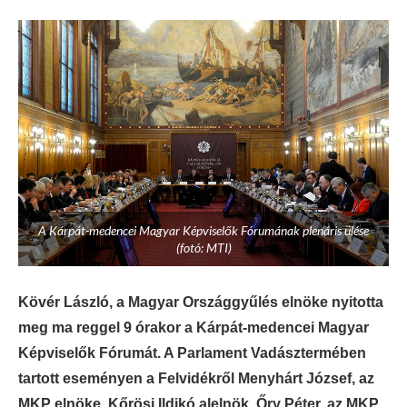
A Kárpát-medencei Magyar Képviselők Fórumának plenáris ülése
(fotó: MTI)
Kövér László, a Magyar Országgyűlés elnöke nyitotta
meg ma reggel 9 órakor a Kárpát-medencei Magyar
Képviselők Fórumát. A Parlament Vadásztermében
tartott eseményen a Felvidékről Menyhárt József, az
MKP elnöke, Kőrösi Ildikó alelnök, Őry Péter, az MKP