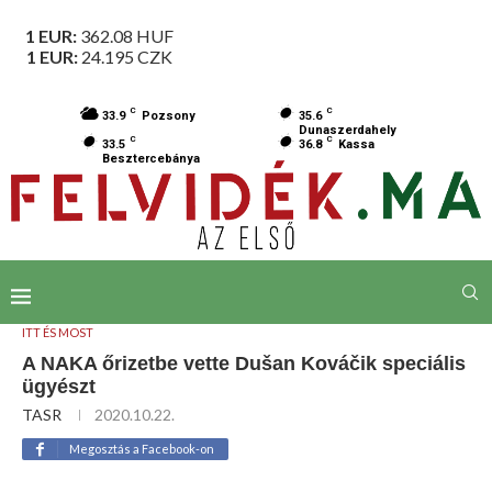
1 EUR:
362.08
HUF
1 EUR:
24.195
CZK
C
C
33.9
Pozsony
35.6
Dunaszerdahely
C
C
33.5
36.8
Kassa
Besztercebánya
ITT ÉS MOST
A NAKA őrizetbe vette Dušan Kováčik speciális
ügyészt
TASR
2020.10.22.
Megosztás a Facebook-on