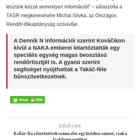
teszünk közzé semmilyen információt” – válaszolta a
TASR megkeresésére Michal Slivka, az Országos
Rendőr-főkapitányság szóvivője.
A Denník N információi szerint Kováčikon
kívül a NAKA emberei letartóztatták egy
speciális egység magas beosztású
rendőrtisztjét is. A gyanú szerint
segítséget nyújthattak a Takáč-féle
bűnszövetkezetnek.
Előző cikk
Kollár: Ha a fertőzöttek száma elér egy kritikus szintet, csak a
lockdown segíthet