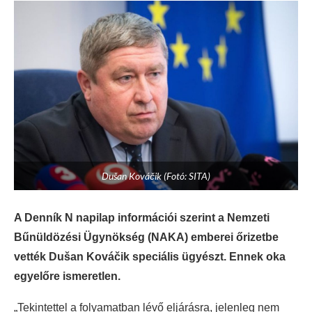
Dušan Kováčik (Fotó: SITA)
A Denník N napilap információi szerint a Nemzeti
Bűnüldözési Ügynökség (NAKA) emberei őrizetbe
vették Dušan Kováčik speciális ügyészt. Ennek oka
egyelőre ismeretlen.
„Tekintettel a folyamatban lévő eljárásra, jelenleg nem