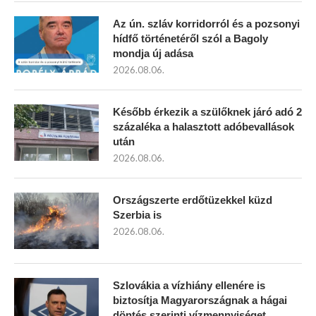
Az ún. szláv korridorról és a pozsonyi
hídfő történetéről szól a Bagoly
mondja új adása
2026.08.06.
Később érkezik a szülőknek járó adó 2
százaléka a halasztott adóbevallások
után
2026.08.06.
Országszerte erdőtüzekkel küzd
Szerbia is
2026.08.06.
Szlovákia a vízhiány ellenére is
biztosítja Magyarországnak a hágai
döntés szerinti vízmennyiséget