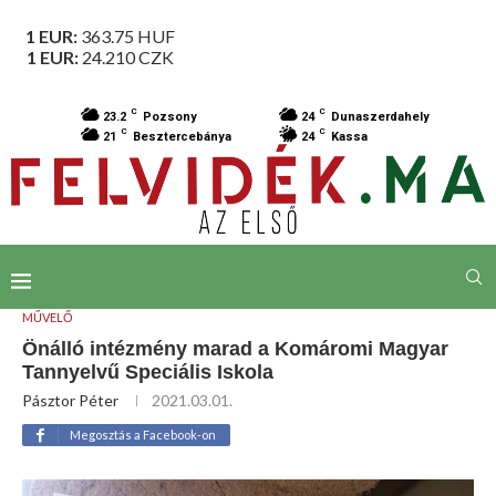
1 EUR:
363.75
HUF
1 EUR:
24.210
CZK
C
C
23.2
Pozsony
24
Dunaszerdahely
C
C
21
Besztercebánya
24
Kassa
MŰVELŐ
Önálló intézmény marad a Komáromi Magyar
Tannyelvű Speciális Iskola
Pásztor Péter
2021.03.01.
Megosztás a Facebook-on