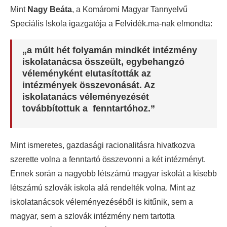
Mint
Nagy Beáta
, a Komáromi Magyar Tannyelvű
Speciális Iskola igazgatója a Felvidék.ma-nak elmondta:
„a múlt hét folyamán mindkét intézmény
iskolatanácsa összeült, egybehangzó
véleményként elutasították az
intézmények összevonását. Az
iskolatanács véleményezését
továbbítottuk a fenntartóhoz.”
Mint ismeretes, gazdasági racionalitásra hivatkozva
szerette volna a fenntartó összevonni a két intézményt.
Ennek során a nagyobb létszámú magyar iskolát a kisebb
létszámú szlovák iskola alá rendelték volna. Mint az
iskolatanácsok véleményezéséből is kitűnik, sem a
magyar, sem a szlovák intézmény nem tartotta