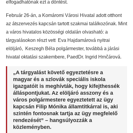
elfogadhatónak ezt a döntést.
Február 26-án, a Komáromi Városi Hivatal adott otthont
az átszervezés kapcsán tartott szakmai találkozónak. Mint
a város hivatalos közösségi oldalán olvasható: a
tárgyalásokon részt vett Eva Hajdamárová nyitrai
elöljáró, Keszegh Béla polgármester, továbbá a járási
hivatal oktatási szakembere, PaedDr. Ingrid Hrnčárová.
„A tárgyalást követő egyeztetésre a
magyar és a szlovák speciális iskola
igazgatóit is meghívták, hogy kifejthessék
álláspontjukat. Az elöljáró asszony és a
város polgármestere egyeztetett az ügy
kapcsán Filip Mónika államtitkárral is, aki
szintén fontosnak tartja az ügy megfelelő
rendezését” – hangsúlyozzák a
közleményben.