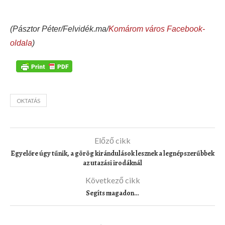
(Pásztor Péter/Felvidék.ma/
Komárom város Facebook-
oldala
)
OKTATÁS
Előző cikk
Egyelőre úgy tűnik, a görög kirándulások lesznek a legnépszerűbbek
az utazási irodáknál
Következő cikk
Segíts magadon…