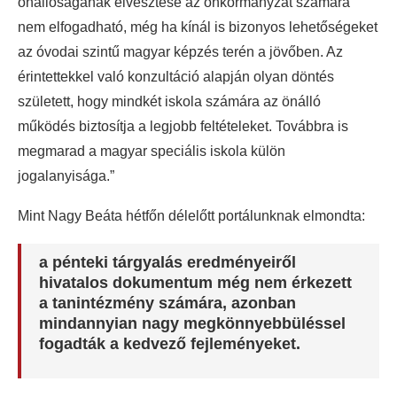
önállóságának elvesztése az önkormányzat számára
nem elfogadható, még ha kínál is bizonyos lehetőségeket
az óvodai szintű magyar képzés terén a jövőben. Az
érintettekkel való konzultáció alapján olyan döntés
született, hogy mindkét iskola számára az önálló
működés biztosítja a legjobb feltételeket. Továbbra is
megmarad a magyar speciális iskola külön
jogalanyisága.”
Mint Nagy Beáta hétfőn délelőtt portálunknak elmondta:
a pénteki tárgyalás eredményeiről
hivatalos dokumentum még nem érkezett
a tanintézmény számára, azonban
mindannyian nagy megkönnyebbüléssel
fogadták a kedvező fejleményeket.