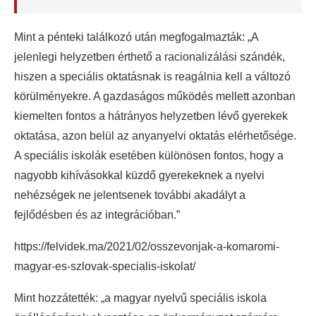
Mint a pénteki találkozó után megfogalmazták: „A
jelenlegi helyzetben érthető a racionalizálási szándék,
hiszen a speciális oktatásnak is reagálnia kell a változó
körülményekre. A gazdaságos működés mellett azonban
kiemelten fontos a hátrányos helyzetben lévő gyerekek
oktatása, azon belül az anyanyelvi oktatás elérhetősége.
A speciális iskolák esetében különösen fontos, hogy a
nagyobb kihívásokkal küzdő gyerekeknek a nyelvi
nehézségek ne jelentsenek további akadályt a
fejlődésben és az integrációban.”
https://felvidek.ma/2021/02/osszevonjak-a-komaromi-
magyar-es-szlovak-specialis-iskolat/
Mint hozzátették: „a magyar nyelvű speciális iskola