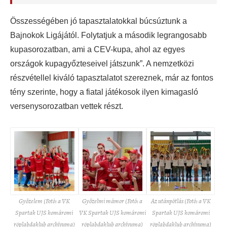
Összességében jó tapasztalatokkal búcsúztunk a
Bajnokok Ligájától. Folytatjuk a második legrangosabb
kupasorozatban, ami a CEV-kupa, ahol az egyes
országok kupagyőzteseivel játszunk”. A nemzetközi
részvétellel kiváló tapasztalatot szereznek, már az fontos
tény szerinte, hogy a fiatal játékosok ilyen kimagasló
versenysorozatban vettek részt.
Győzelem (Fotó: a VK
Győzelmi mámor (Fotó: a
Az utánpótlás (Fotó: a VK
Spartak UJS komáromi
VK Spartak UJS komáromi
Spartak UJS komáromi
röplabdaklub archívuma)
röplabdaklub archívuma)
röplabdaklub archívuma)