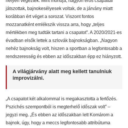
helyén végeztek. Mint mondja, nagyon erős csapattal
játszottak, bajnokesélyesek voltak, de a járvány miatt
korábban ért véget a sorozat. Viszont fontos
mozzanatként emlékszik vissza arra, hogy „teljes
mértékben meg tudták tartani a csapatot”. A 2020/2021-es
évadban elsők lettek a szlovák bajnokságban. „Nagyon
nehéz bajnokság volt, hiszen a sportban a legfontosabb a
rendszeresség és ebben az időszakban épp ez hiányzott.
A világjárvány alatt meg kellett tanulniuk
improvizálni.
„A csapatot két alkalommal is megakasztotta a fertőzés.
Pszichés szempontból is megterhelő időszak volt” –
jegyzi meg. „És ebben az időszakban lett Komárom a
bajnok, úgy, hogy a meccs legfontosabb attribútuma