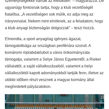
személyiségekké válnak az életükben” – magyarázza. De
ugyanúgy fontosnak tartja, hogy a klub vezetőségét
fiatalítsa. „A vezetőségen sok múlik, ez adja meg az
irányvonalat. Nekem mint elnöknek, az a feladatom, hogy
a klub anyagi biztonságán dolgozzak” – teszi hozzá.
Elmondta, a sport anyagilag igényes ágazat,
támogatottsága az országban perifériára szorult. A
komáromi röplabdaklubot a város önkormányzata
támogatja, valamint a Selye János Egyetemtől, a Rieker
vállalattól, a saját vállalkozásaiból, valamint a helyi
vállalkozóktól kapott adományokból tartják fenn, illetve az
utóbbi időben részt vesznek a magyar kormány által
meghirdetett pályázatokon.