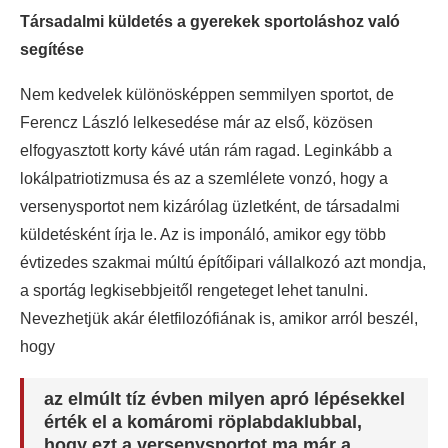
Társadalmi küldetés a gyerekek sportoláshoz való
segítése
Nem kedvelek különösképpen semmilyen sportot, de
Ferencz László lelkesedése már az első, közösen
elfogyasztott korty kávé után rám ragad. Leginkább a
lokálpatriotizmusa és az a szemlélete vonzó, hogy a
versenysportot nem kizárólag üzletként, de társadalmi
küldetésként írja le. Az is imponáló, amikor egy több
évtizedes szakmai múltú építőipari vállalkozó azt mondja,
a sportág legkisebbjeitől rengeteget lehet tanulni.
Nevezhetjük akár életfilozófiának is, amikor arról beszél,
hogy
az elmúlt tíz évben milyen apró lépésekkel
érték el a komáromi röplabdaklubbal,
hogy ezt a versenysportot ma már a