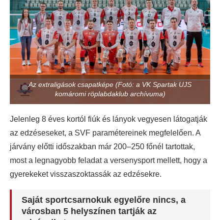
Az extraligások csapatképe (Fotó: a VK Spartak UJS
komáromi röplabdaklub archívuma)
Jelenleg 8 éves kortól fiúk és lányok vegyesen látogatják
az edzéseseket, a SVF paramétereinek megfelelően. A
járvány előtti időszakban már 200–250 főnél tartottak,
most a legnagyobb feladat a versenysport mellett, hogy a
gyerekeket visszaszoktassák az edzésekre.
Saját sportcsarnokuk egyelőre nincs, a
városban 5 helyszínen tartják az