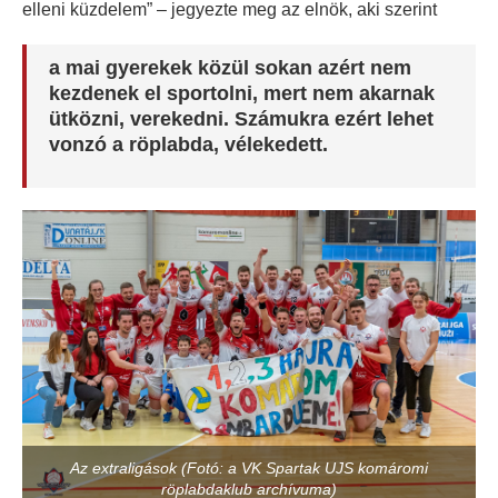
elleni küzdelem” – jegyezte meg az elnök, aki szerint
a mai gyerekek közül sokan azért nem
kezdenek el sportolni, mert nem akarnak
ütközni, verekedni. Számukra ezért lehet
vonzó a röplabda, vélekedett.
Az extraligások (Fotó: a VK Spartak UJS komáromi
röplabdaklub archívuma)