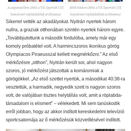
A csapatszellem (Fotó: a VK Spartak UJS
Játék közben (Fotó: a VK Spartak UJS
komáromi röplabdaklub archívuma)
komáromi röplabdaklub archívuma)
Sikerrel vették az akadályokat. Nyitrán nyertek három
nullra, a graziak otthonában szintén nyertek három egyre.
„Továbbjutottunk a második fordulóba, amely már egy
komoly próbatétel volt. A harmincszoros ikonikus görög
Olympiacos Piraeusszal kellett megmérkőzni.” Az első
mérkőzésre „otthon”, Nyitrán került sor, ahol nagyon
szoros, jó mérkőzést játszottak a komáromiak a
görögökkel. „Az első szettet nyertük, a másodikat 40:38-ra
vesztettük, a harmadik, negyedik szett is nagyon szoros
volt, de valójában tisztes helytállás volt, amit a röplabda-
társadalom is elismert” – vélekedett. Mi sem tanúskodik
erről jobban, hogy az akkor indított kereskedelmi televízió
sportcsatornája az ő mérkőzésük közvetítésével indított.