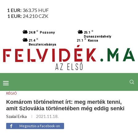
1 EUR:
363.75
HUF
1 EUR:
24.210
CZK
C
C
24.8
Pozsony
25.1
Dunaszerdahely
C
C
21.4
21.1
Kassa
Besztercebánya
RÉGIÓ
Komárom történelmet írt: meg merték tenni,
amit Szlovákia történetében még eddig senki
Szalai Erika
2021.11.18.
Megosztás a Facebook-on