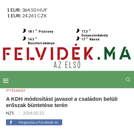
1 EUR:
364.50
HUF
1 EUR:
24.261
CZK
C
C
18.1
Pozsony
17.3
Dunaszerdahely
C
C
14.3
17
Kassa
Besztercebánya
ITT ÉS MOST
A KDH módosítást javasol a családon belüli
erőszak büntetése terén
NZS
2024.02.22.
Megosztás a Facebook-on