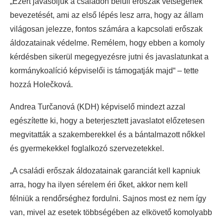
„Ezért javasoljuk a családon belüli erőszak vétségének
bevezetését, ami az első lépés lesz arra, hogy az állam
világosan jelezze, fontos számára a kapcsolati erőszak
áldozatainak védelme. Remélem, hogy ebben a komoly
kérdésben sikerül megegyezésre jutni és javaslatunkat a
kormánykoalíció képviselői is támogatják majd“ – tette
hozzá Holečková.
Andrea Turčanová (KDH) képviselő mindezt azzal
egészítette ki, hogy a beterjesztett javaslatot előzetesen
megvitatták a szakemberekkel és a bántalmazott nőkkel
és gyermekekkel foglalkozó szervezetekkel.
„A családi erőszak áldozatainak garanciát kell kapniuk
arra, hogy ha ilyen sérelem éri őket, akkor nem kell
félniük a rendőrséghez fordulni. Sajnos most ez nem így
van, mivel az esetek többségében az elkövető komolyabb