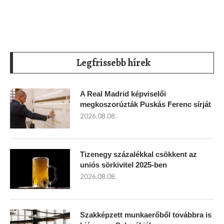
Legfrissebb hírek
A Real Madrid képviselői
megkoszorúzták Puskás Ferenc sírját
2026.08.08.
Tizenegy százalékkal csökkent az
uniós sörkivitel 2025-ben
2026.08.08.
Szakképzett munkaerőből továbbra is