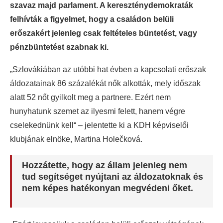
szavaz majd parlament. A kereszténydemokraták
felhívták a figyelmet, hogy a családon belüli
erőszakért jelenleg csak feltételes büntetést, vagy
pénzbüntetést szabnak ki.
„Szlovákiában az utóbbi hat évben a kapcsolati erőszak
áldozatainak 86 százalékát nők alkották, mely időszak
alatt 52 nőt gyilkolt meg a partnere. Ezért nem
hunyhatunk szemet az ilyesmi felett, hanem végre
cselekednünk kell“ – jelentette ki a KDH képviselői
klubjának elnöke, Martina Holečková.
Hozzátette, hogy az állam jelenleg nem
tud segítséget nyújtani az áldozatoknak és
nem képes hatékonyan megvédeni őket.