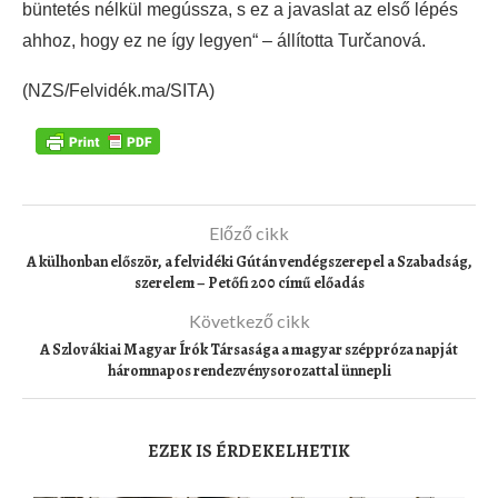
büntetés nélkül megússza, s ez a javaslat az első lépés
ahhoz, hogy ez ne így legyen“ – állította Turčanová.
(NZS/Felvidék.ma/SITA)
Előző cikk
A külhonban először, a felvidéki Gútán vendégszerepel a Szabadság,
szerelem – Petőfi 200 című előadás
Következő cikk
A Szlovákiai Magyar Írók Társasága a magyar széppróza napját
háromnapos rendezvénysorozattal ünnepli
EZEK IS ÉRDEKELHETIK