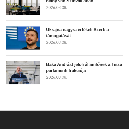
hiány van Szlovákiában
2026.08.08.
Ukrajna nagyra értékeli Szerbia
támogatását
2026.08.08.
Baka Andrást jelöli államfőnek a Tisza
parlamenti frakciója
2026.08.08.