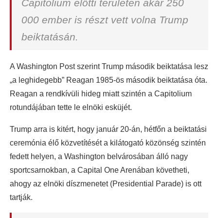
Capitolium előtti területen akár 250
000 ember is részt vett volna Trump
beiktatásán.
A Washington Post szerint Trump második beiktatása lesz
„a leghidegebb” Reagan 1985-ös második beiktatása óta.
Reagan a rendkívüli hideg miatt szintén a Capitolium
rotundájában tette le elnöki esküjét.
Trump arra is kitért, hogy január 20-án, hétfőn a beiktatási
ceremónia élő közvetítését a kilátogató közönség szintén
fedett helyen, a Washington belvárosában álló nagy
sportcsarnokban, a Capital One Arenában követheti,
ahogy az elnöki díszmenetet (Presidential Parade) is ott
tartják.