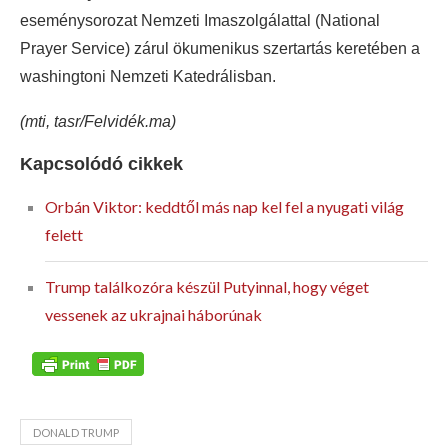
eseménysorozat Nemzeti Imaszolgálattal (National
Prayer Service) zárul ökumenikus szertartás keretében a
washingtoni Nemzeti Katedrálisban.
(mti, tasr/Felvidék.ma)
Kapcsolódó cikkek
Orbán Viktor: keddtől más nap kel fel a nyugati világ
felett
Trump találkozóra készül Putyinnal, hogy véget
vessenek az ukrajnai háborúnak
DONALD TRUMP