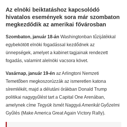
Az elnöki beiktatáshoz kapcsolódó
hivatalos események sora már szombaton
megkezdődik az amerikai fővárosban
Szombaton, január 18-án
Washingtonban tűzijátékkal
egybekötött elnöki fogadással kezdődnek az
ünnepségek, amelyet a kabinet tagjainak rendezett
fogadás, valamint alelnöki vacsora követ.
Vasárnap, január 19-én
az Arlingtoni Nemzeti
Temetőben megkoszorúzzák az ismeretlen katona
síremlékét, majd a délutáni órákban Donald Trump
politikai nagygyűlést tart a Capital One Arenában,
amelynek címe
Tegyük Ismét Naggyá Amerikát
Győzelmi
Gyűlés (Make America Great Again Victory Rally).