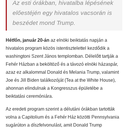
Az esti órákban, hivatalba lépésének
előestéjén egy hivatalos vacsorán is
beszédet mond Trump.
Hétfőn, január 20-án
az elnöki beiktatás napján a
hivatalos program közös istentisztelettel kezdődik a
washingtoni Szent János templomban. Délelőtt tartják a
Fehér Házban a beköltöző és a távozó elnöki házaspár,
azaz ez alkalommal Donald és Melania Trump, valamint
Joe és Jill Biden találkozóját (Tea at the White House),
ahonnan elindulnak a Kongresszus épületébe a
beiktatási ceremóniára.
Az eredeti program szerint a délutáni órákban tartották
volna a Capitolium és a Fehér Ház közötti Pennsylvania
sugárúton a díszfelvonulást, amit Donald Trump