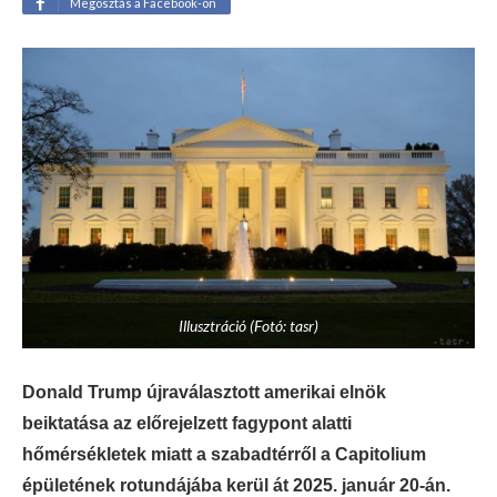
Megosztás a Facebook-on
Illusztráció (Fotó: tasr)
Donald Trump újraválasztott amerikai elnök
beiktatása az előrejelzett fagypont alatti
hőmérsékletek miatt a szabadtérről a Capitolium
épületének rotundájába kerül át 2025. január 20-án.