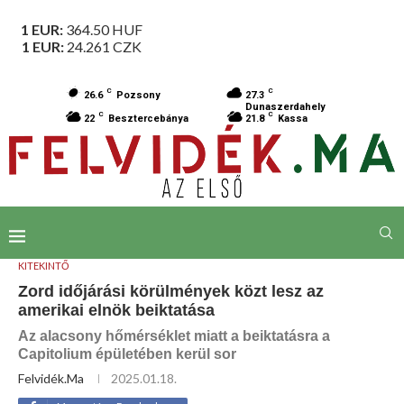
1 EUR:
364.50
HUF
1 EUR:
24.261
CZK
C
C
26.6
Pozsony
27.3
Dunaszerdahely
C
C
22
Besztercebánya
21.8
Kassa
KITEKINTŐ
Zord időjárási körülmények közt lesz az
amerikai elnök beiktatása
Az alacsony hőmérséklet miatt a beiktatásra a
Capitolium épületében kerül sor
Felvidék.ma
2025.01.18.