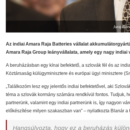
Juraj Blan
Az indiai Amara Raja Batteries vállalat akkumulátorgyárt
Amara Raja Group leányvállalata, amely egy nagy indiai v
A beruházásban egy kínai befektető, a szlovák fél és az india
Köztársaság külügyminisztere és európai ügyi minisztere (S
„Találkozóm lesz egy jelentős indiai befektetővel, aki Szlová
téma a szlovák kormány számára rendkívül fontos. Tudjuk, ho
partnerünk, valamint egy indiai partnerünk is, így nagyon 
előkészítése milyen szakaszban van” – nyilatkozta Blanár a t
Hangsúlyozta, hogy ez a beruházás külön