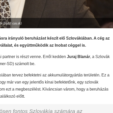
ár (Fotó: cas.sk)
ásra irányuló beruházást készít elő Szlovákiában. A cég az
állalat, és együttműködik az Inobat céggel is.
i partner is részt venne. Erről kedden
Juraj Blanár
, a Szlovák
mer-SD) számolt be.
kiában tervez befektetni az akkumulátorgyártás területén. Ez a
gy már van egy jelentős kínai befektetőnk, egy szlovák
várom ezt a megbeszélést. Kíváncsian várom, hogy a beruházás
alálkozó előtt.
ösen fontos Szlovákia számára az