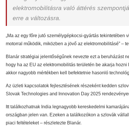
elektromobilitásra való áttérés szempontjá
erre a változásra.
„Ma az egy főre jutó személygépkocsi-gyártás tekintetében
motorral működik, miközben a jövő az elektromobilitásé” – tet
Blanár stratégiai jelentőségűnek nevezte ezt a beruházást 
hogy ha az EU az elektromobilitás területén be akarja hozn
akkor nagyobb mértékben kell befektetnie hasonló technoló
Az üzleti kapcsolatok fejlesztésének részeként kedden szlová
Slovak Technologies and Innovation Day 2025 rendezvényen,
Itt találkozhatnak India legnagyobb kereskedelmi kamaráján
országban jelen van. Ezeken a találkozókon a szlovák vállalk
piaci feltételeket – részletezte Blanár.