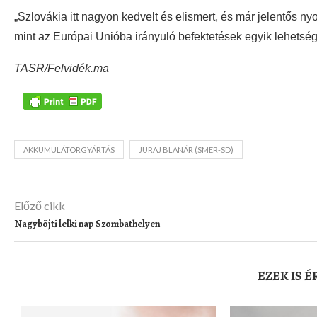
„Szlovákia itt nagyon kedvelt és elismert, és már jelentős n
mint az Európai Unióba irányuló befektetések egyik lehetség
TASR/Felvidék.ma
AKKUMULÁTORGYÁRTÁS
JURAJ BLANÁR (SMER-SD)
Előző cikk
Nagyböjti lelki nap Szombathelyen
EZEK IS 