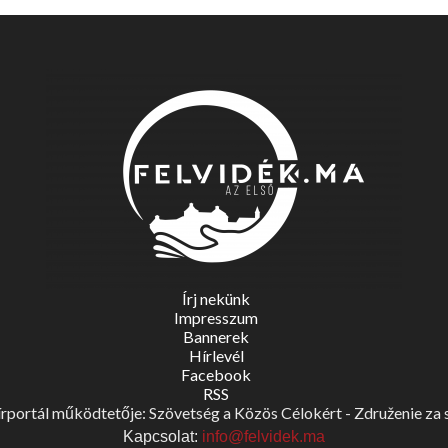
Írj nekünk
Impresszum
Bannerek
Hírlevél
Facebook
RSS
portál működtetője: Szövetség a Közös Célokért - Združenie za spo
Kapcsolat:
info@felvidek.ma