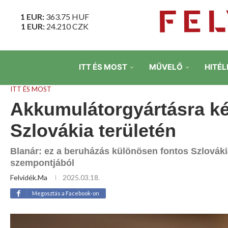
1 EUR:
363.75
HUF
1 EUR:
24.210
CZK
ITT ÉS MOST
MŰVELŐ
HITÉL
ITT ÉS MOST
Akkumulátorgyártásra kés
Szlovákia területén
Blanár: ez a beruházás különösen fontos Szlovákia
szempontjából
Felvidék.ma
2025.03.18.
Megosztás a Facebook-on