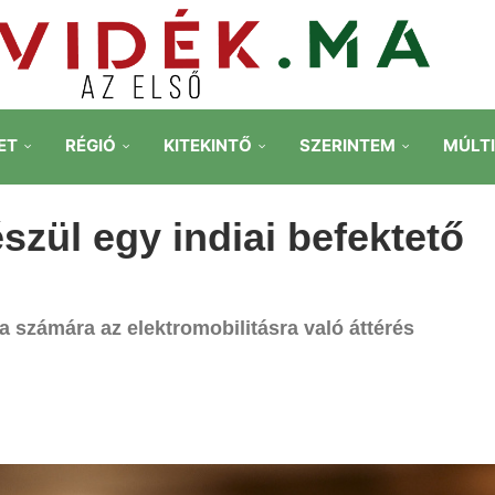
ET
RÉGIÓ
KITEKINTŐ
SZERINTEM
MÚLT
zül egy indiai befektető
 számára az elektromobilitásra való áttérés