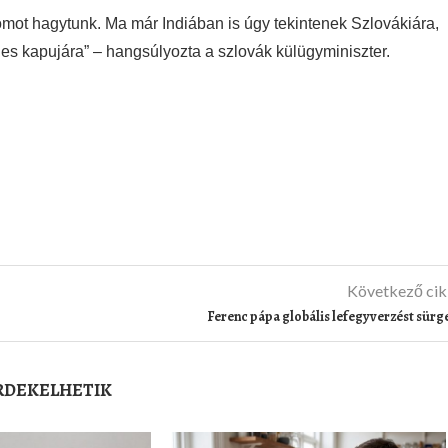
yomot hagytunk. Ma már Indiában is úgy tekintenek Szlovákiára,
es kapujára” – hangsúlyozta a szlovák külügyminiszter.
Következő ci
Ferenc pápa globális lefegyverzést sürg
ÉRDEKELHETIK