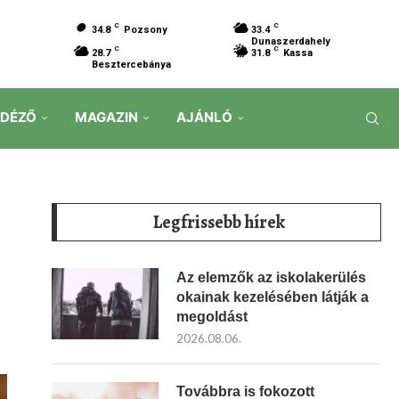
C
C
34.8
Pozsony
33.4
Dunaszerdahely
C
C
28.7
31.8
Kassa
Besztercebánya
IDÉZŐ
MAGAZIN
AJÁNLÓ
Legfrissebb hírek
Az elemzők az iskolakerülés
okainak kezelésében látják a
megoldást
2026.08.06.
Továbbra is fokozott