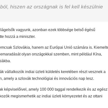
ból, hiszen az országnak is fel kell készülnie
 világelsők vagyunk, azonban ezek többsége belső égésű
te hozzá a miniszter.
nemcsak Szlovákia, hanem az Európai Unió számára is. Kiemelt
i lemaradását olyan országokkal szemben, mint például Kína,
giákba.
k vállalkozók indiai üzleti küldetés keretében részt vesznek a
 amely a szlovák technológiai és innovációs nap lesz.
ak képviselőivel, amely 100 000 taggal rendelkezik és az egész
ozók megismerhetik az indiai üzleti környezetet és az ottani