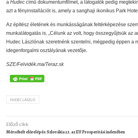
a
Hudec
című dokumentumfilmet, a látogatók pedig megtekinthe
azt a fényinstallációt is, amely a sanghaji ikonikus Park Hot
Az építész életének és munkásságának feltérképezése szemp
munkalátogatás is. „Célunk az volt, hogy összegyűjtsük az an
Hudec Lászlónak szeretnénk szentelni, mégpedig éppen a m
idegenforgalmi osztályának vezetője.
SZE/Felvidék.ma/Teraz.sk
HUDEC LÁSZLÓ
Előző cikk
Mérsékelt előrelépés: Szlovákia 23. az EU Prosperitási indexében