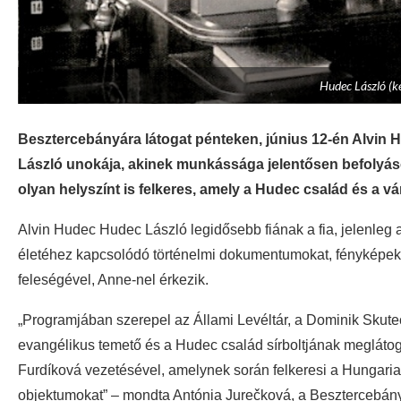
Hudec László (ké
Besztercebányára látogat pénteken, június 12-én Alvin H
László unokája, akinek munkássága jelentősen befolyás
olyan helyszínt is felkeres, amely a Hudec család és a v
Alvin Hudec Hudec László legidősebb fiának a fia, jelenleg 
életéhez kapcsolódó történelmi dokumentumokat, fényképeket
feleségével, Anne-nel érkezik.
„Programjában szerepel az Állami Levéltár, a Dominik Skute
evangélikus temető és a Hudec család sírboltjának megláto
Furdíková vezetésével, amelynek során felkeresi a Hungar
objektumokat” – mondta Antónia Jurečková, a Besztercebány