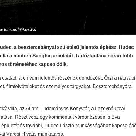
p forrása: Wikipedia)
udec, a besztercebányai születésű jelentős építész, Hudec
olta a modern Sanghaj arculatát. Tartózkodása során több
áros történetéhez kapcsolódik.
a családi archívum jelentős részének gondozója. Őrzi a nagyapj
, filmfelvételeket és személyes tárgyakat. Besztercebányára
cký-villa, az Állami Tudományos Könyvtár, a Lazovná utcai
gatása. Részt vesz egy kommentált városnézésen is Eva
ia épületét és további, Hudec László munkásságához kapcsolód
ai Városi Hivatal munkatársa.