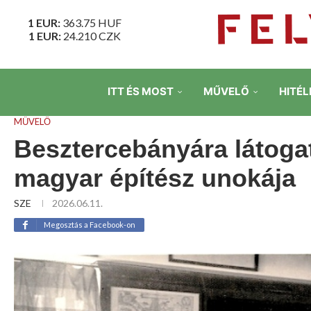
1 EUR:
363.75
HUF
1 EUR:
24.210
CZK
ITT ÉS MOST
MŰVELŐ
HITÉL
MŰVELŐ
Besztercebányára látogat 
magyar építész unokája
SZE
2026.06.11.
Megosztás a Facebook-on