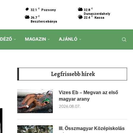
C
C
32.1
Pozsony
32.8
Dunaszerdahely
C
C
26.7
22.4
Kassa
Besztercebánya
IDÉZŐ
MAGAZIN
AJÁNLÓ
Legfrissebb hírek
Vizes Eb – Megvan az első
magyar arany
2026.08.07.
III. Összmagyar Középiskolás