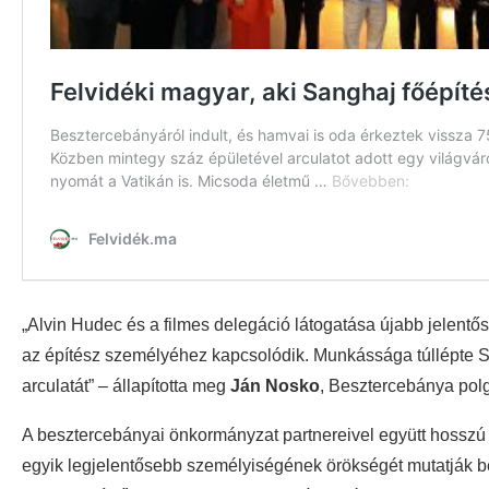
„Alvin Hudec és a filmes delegáció látogatása újabb jelent
az építész személyéhez kapcsolódik. Munkássága túllépte Sz
arculatát” – állapította meg
Ján Nosko
, Besztercebánya pol
A besztercebányai önkormányzat partnereivel együtt hosszú
egyik legjelentősebb személyiségének örökségét mutatják be.