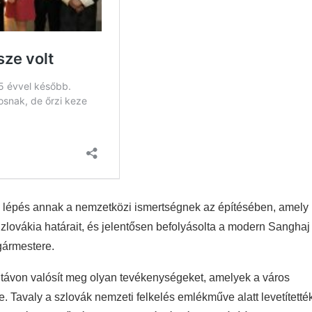
ős lépés annak a nemzetközi ismertségnek az építésében, amely
lovákia határait, és jelentősen befolyásolta a modern Sanghaj
gármestere.
 távon valósít meg olyan tevékenységeket, amelyek a város
 Tavaly a szlovák nemzeti felkelés emlékműve alatt levetítetté