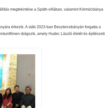
állítás megtekintése a Späth-villában, valamint Körmöcbánya
ányára érkezik. A stáb 2023-ban Besztercebányán forgatta a
tumfilmen dolgozik, amely Hudec László életét és építészeti