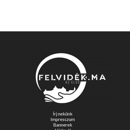
Írj nekünk
Impresszum
Bannerek