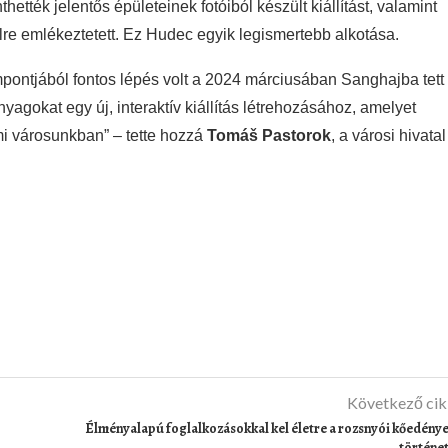
tték jelentős épületeinek fotóiból készült kiállítást, valamint
elre emlékeztetett. Ez Hudec egyik legismertebb alkotása.
ontjából fontos lépés volt a 2024 márciusában Sanghajba tett
yagokat egy új, interaktív kiállítás létrehozásához, amelyet
i városunkban” – tette hozzá
Tomáš Pastorok
, a városi hivatal
Következő ci
Élményalapú foglalkozásokkal kel életre a rozsnyói kőedény
történe