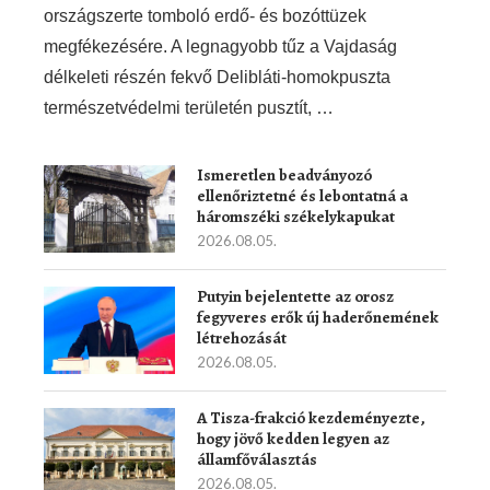
országszerte tomboló erdő- és bozóttüzek
megfékezésére. A legnagyobb tűz a Vajdaság
délkeleti részén fekvő Delibláti-homokpuszta
természetvédelmi területén pusztít, …
Ismeretlen beadványozó
ellenőriztetné és lebontatná a
háromszéki székelykapukat
2026.08.05.
Putyin bejelentette az orosz
fegyveres erők új haderőnemének
létrehozását
2026.08.05.
A Tisza-frakció kezdeményezte,
hogy jövő kedden legyen az
államfőválasztás
2026.08.05.