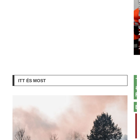
T
ITT ÉS MOST
a
F
E