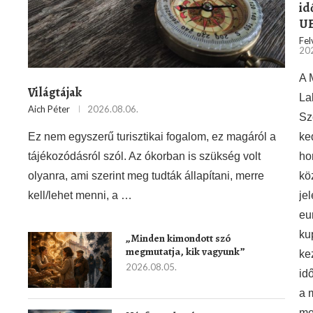
id
UE
Fel
202
A 
Világtájak
La
Aich Péter
2026.08.06.
Sz
ke
Ez nem egyszerű turisztikai fogalom, ez magáról a
ho
tájékozódásról szól. Az ókorban is szükség volt
kö
olyanra, ami szerint meg tudták állapítani, merre
je
kell/lehet menni, a …
eu
ku
„Minden kimondott szó
megmutatja, kik vagyunk”
ke
2026.08.05.
id
a 
me