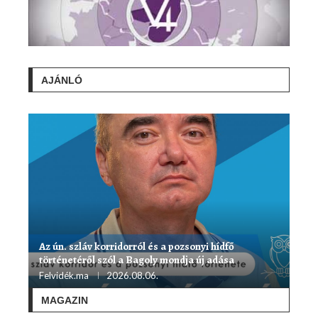
AJÁNLÓ
Az ún. szláv korridorról és a pozsonyi hídfő
történetéről szól a Bagoly mondja új adása
Felvidék.ma
2026.08.06.
MAGAZIN