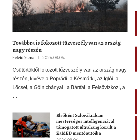
Továbbra is fokozott tűzveszély van az ország
nagy részén
Felvidék.ma
2026.08.06.
Csütörtöktől fokozott tűzveszély van az ország nagy
részén, kivéve a Poprádi, a Késmárki, az Iglói, a
Lőcsei, a Gölnicbányai , a Bártfai, a Felsővízközi, a
…
Elsőként Szlovákiában:
mesterséges intelligenciával
támogatott ultrahang került a
ZaMED mentőautóiba