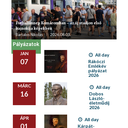
Futballünnep Komáromban – az új stadion első
bajnokija képekben
Bartalos Nikolas
2026.08.03.
Pályázatok
JAN
All day
07
Rákóczi
Emlékév
pályázat
2026
MÁRC
All day
16
Dobos
László-
életműdíj
2026
ÁPR
All day
01
Kárpát-