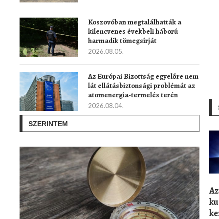
Koszovóban megtalálhatták a
kilencvenes évekbeli háború
harmadik tömegsírját
2026.08.05.
Az Európai Bizottság egyelőre nem
lát ellátásbiztonsági problémát az
atomenergia-termelés terén
2026.08.04.
SZERINTEM
Az
ku
ke