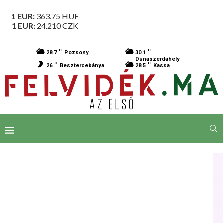
1 EUR:
363.75
HUF
1 EUR:
24.210
CZK
C
C
28.7
Pozsony
30.1
Dunaszerdahely
C
C
26
Besztercebánya
28.5
Kassa