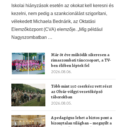
Iskolai hiányzások esetén az okokat kell keresni és
kezelni, nem pedig a szankcionálást szigorítani,
vélekedett Michaela Bednárik, az Oktatási
Elemzőközpont (CVA) elemzője. „Míg például
Nagyszombatban …
Már öt éve működik sikeresen a
rimaszombati tánccsoport, a TV-
ben élőben léptek fel
2026.08.06.
Több mint 150 cserkész vett részt
az Olvár-völgyi vezetőképző
táborokban
2026.08.05.
A pedagógus lehet a biztos pont a
bizonytalan világban – megnyílt a