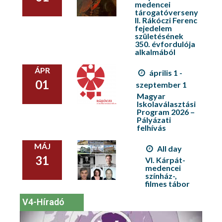
medencei
tárogatóverseny
II. Rákóczi Ferenc
fejedelem
születésének
350. évfordulója
alkalmából
ÁPR
április 1 -
01
szeptember 1
Magyar
Iskolaválasztási
Program 2026 –
Pályázati
felhívás
MÁJ
All day
31
VI. Kárpát-
medencei
színház-,
filmes tábor
V4-Híradó