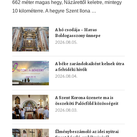
662 méter magas hegy, Názárettől keletre, mintegy
10 kilométerre. A hegyre Szent Ilona …
A hó csodája – Havas
Boldogasszony ünnepe
2026.08.05.
A béke zarándokaiként kelnek útra
a felvidéki hívők
2026.08.04.
A Szent Korona üzenete ma is
összeköti Palócföld közösségeit
2026.08.03.
Élménybeszámoló az idei nyitrai