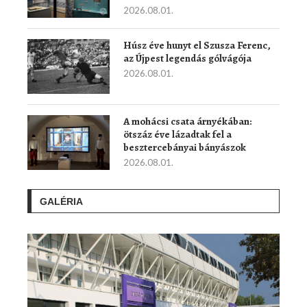
2026.08.01.
Húsz éve hunyt el Szusza Ferenc,
az Újpest legendás gólvágója
2026.08.01.
A mohácsi csata árnyékában:
ötszáz éve lázadtak fel a
besztercebányai bányászok
2026.08.01.
GALÉRIA