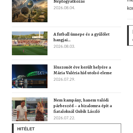
Népfogyatkozás
2026.08.04.
ko
A futball ünnepe és a gyűlölet
hangjai…
2026.08.03.
Huszonöt éve került helyére a
Mária Valéria híd utolsó eleme
2026.07.29.
Nem kampány, hanem valódi
párbeszéd – a bizalomra épít a
fiataloknál Gubík László
2026.07.22.
HITÉLET