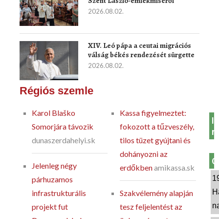
Szent László-emlékmiséről
2026.08.02.
XIV. Leó pápa a ceutai migrációs
válság békés rendezését sürgette
2026.08.02.
Régiós szemle
Karol Blaško
Kassa figyelmeztet:
In
Somorjára távozik
fokozott a tűzveszély,
m
dunaszerdahelyi.sk
tilos tüzet gyújtani és
dohányozni az
O
Jelenleg négy
erdőkben
amikassa.sk
1
párhuzamos
H
infrastrukturális
Szakvélemény alapján
n
projekt fut
tesz feljelentést az