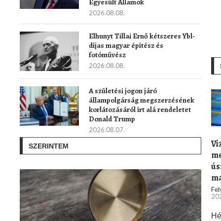
Egyesült Államok
2026.08.08.
Elhunyt Tillai Ernő kétszeres Ybl-
díjas magyar építész és
fotóművész
2026.08.08.
A születési jogon járó
állampolgárság megszerzésének
korlátozásáról írt alá rendeletet
Donald Trump
2026.08.07.
Vi
SZERINTEM
me
ús
ma
Fel
202
Hé