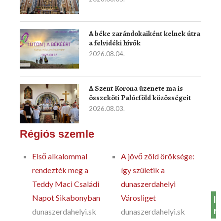
A béke zarándokaiként kelnek útra
a felvidéki hívők
2026.08.04.
A Szent Korona üzenete ma is
összeköti Palócföld közösségeit
2026.08.03.
Régiós szemle
Első alkalommal
A jövő zöld öröksége:
rendezték meg a
így születik a
Teddy Maci Családi
dunaszerdahelyi
Napot Sikabonyban
Városliget
In
m
dunaszerdahelyi.sk
dunaszerdahelyi.sk