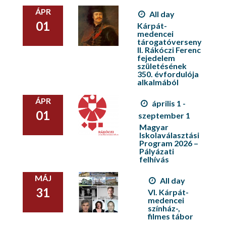
ÁPR
All day
01
Kárpát-
medencei
tárogatóverseny
II. Rákóczi Ferenc
fejedelem
születésének
350. évfordulója
alkalmából
ÁPR
április 1 -
01
szeptember 1
Magyar
Iskolaválasztási
Program 2026 –
Pályázati
felhívás
MÁJ
All day
31
VI. Kárpát-
medencei
színház-,
filmes tábor