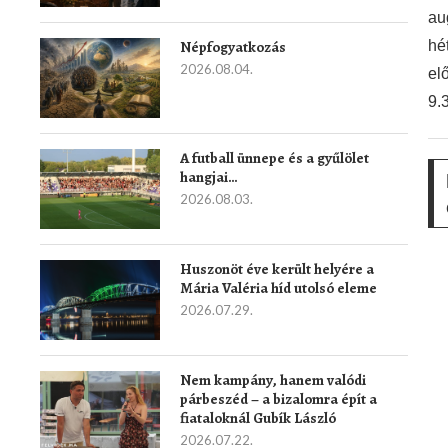
au
hét
Népfogyatkozás
2026.08.04.
el
9.
A futball ünnepe és a gyűlölet
hangjai…
2026.08.03.
Huszonöt éve került helyére a
Mária Valéria híd utolsó eleme
2026.07.29.
Nem kampány, hanem valódi
párbeszéd – a bizalomra épít a
fiataloknál Gubík László
2026.07.22.