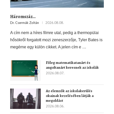
Háromszáz…
Dr. Csermák Zoltán
2026.08.08.
A cím nem a híres filmre utal, pedig a thermopülai
hősökről forgatott mozi zeneszerzője, Tyler Bates is
megérne egy külön cikket. A jelen cím e …
Főleg matematikatanárt és
angoltanárt keresnek az iskolák
2026.08.07.
Az elemzők az iskolakerülés
okainak kezelésében látják a
megoldást
2026.08.06.