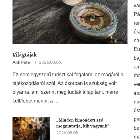
va
Pá
re
ús
na
Eu
Világtájak
ba
Aich Péter
2026.08.06.
am
Ez nem egyszerű turisztikai fogalom, ez magáról a
ma
tájékozódásról szól. Az ókorban is szükség volt
ve
olyanra, ami szerint meg tudták állapítani, merre
ind
kell/lehet menni, a …
na
ús
pr
„Minden kimondott szó
megmutatja, kik vagyunk”
be
2026.08.05.
ma