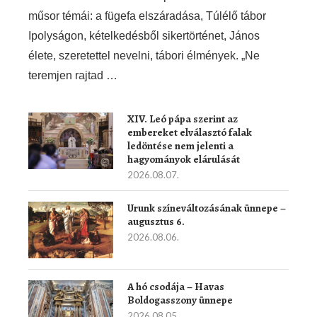
műsor témái: a fügefa elszáradása, Túlélő tábor
Ipolyságon, kételkedésből sikertörténet, János
élete, szeretettel nevelni, tábori élmények. „Ne
teremjen rajtad …
XIV. Leó pápa szerint az
embereket elválasztó falak
ledöntése nem jelenti a
hagyományok elárulását
2026.08.07.
Urunk színeváltozásának ünnepe –
augusztus 6.
2026.08.06.
A hó csodája – Havas
Boldogasszony ünnepe
2026.08.05.