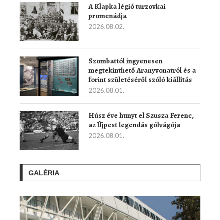
A Klapka légió turzovkai
promenádja
2026.08.02.
Szombattól ingyenesen
megtekinthető Aranyvonatról és a
forint születéséről szóló kiállítás
2026.08.01.
Húsz éve hunyt el Szusza Ferenc,
az Újpest legendás gólvágója
2026.08.01.
GALÉRIA