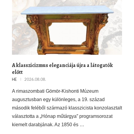
A klasszicizmus eleganciája újra a látogatók
előtt
HE
2026.08.08.
A rimaszombati Gömör-Kishonti Múzeum
augusztusban egy különleges, a 19. század
második feléből származó klasszicista konzolasztalt
választotta a „Hónap műtárgya” programsorozat
kiemelt darabjának. Az 1850 és …