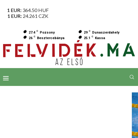
1 EUR:
364.50
HUF
1 EUR:
24.261
CZK
C
C
27.4
Pozsony
29
Dunaszerdahely
C
C
26
Besztercebánya
25.1
Kassa