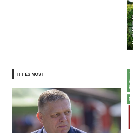
T
ITT ÉS MOST
a
F
E