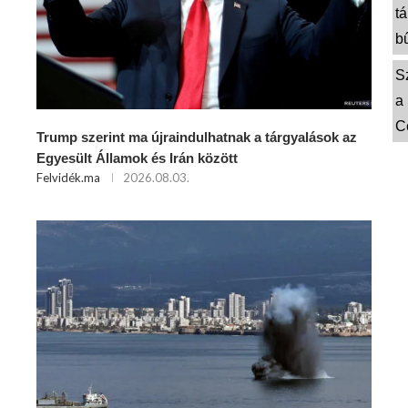
t
b
S
a
C
Trump szerint ma újraindulhatnak a tárgyalások az
Egyesült Államok és Irán között
Felvidék.ma
2026.08.03.