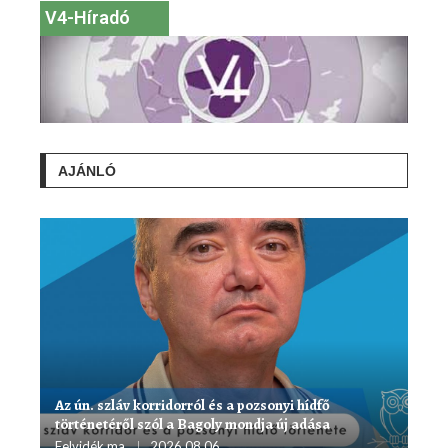
V4-Híradó
AJÁNLÓ
Az ún. szláv korridorról és a pozsonyi hídfő
történetéről szól a Bagoly mondja új adása
Felvidék.ma
2026.08.06.