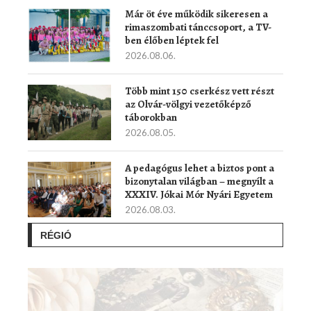
Már öt éve működik sikeresen a
rimaszombati tánccsoport, a TV-
ben élőben léptek fel
2026.08.06.
Több mint 150 cserkész vett részt
az Olvár-völgyi vezetőképző
táborokban
2026.08.05.
A pedagógus lehet a biztos pont a
bizonytalan világban – megnyílt a
XXXIV. Jókai Mór Nyári Egyetem
2026.08.03.
RÉGIÓ