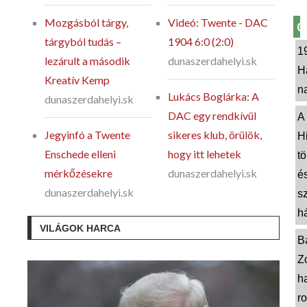
Mozgásból tárgy,
Videó: Twente - DAC
O
tárgyból tudás –
1904 6:0 (2:0)
1
lezárult a második
dunaszerdahelyi.sk
H
Kreatív Kemp
n
Lukács Boglárka: A
dunaszerdahelyi.sk
DAC egy rendkívül
A
Jegyinfó a Twente
sikeres klub, örülök,
H
Enschede elleni
hogy itt lehetek
tö
mérkőzésekre
dunaszerdahelyi.sk
é
dunaszerdahelyi.sk
sz
há
VILÁGOK HARCA
B
Z
h
r