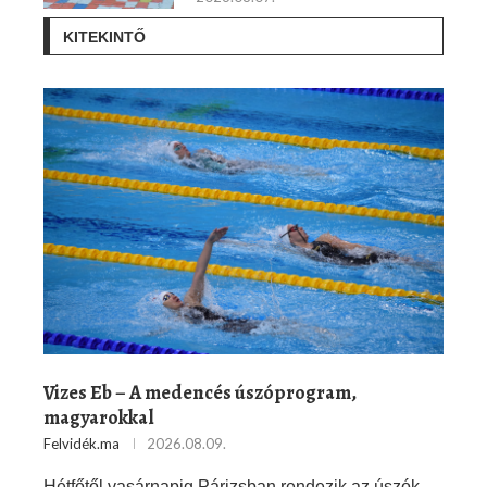
KITEKINTŐ
Vizes Eb – A medencés úszóprogram,
magyarokkal
Felvidék.ma
2026.08.09.
Hétfőtől vasárnapig Párizsban rendezik az úszók