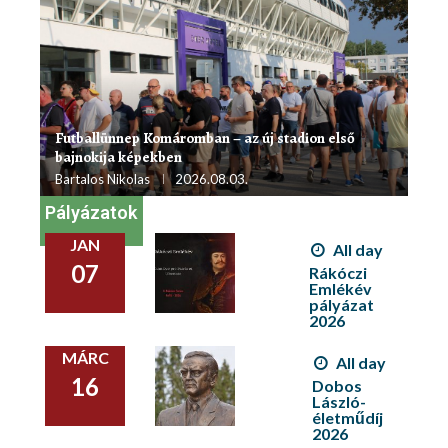
Futballünnep Komáromban – az új stadion első
bajnokija képekben
Bartalos Nikolas
2026.08.03.
Pályázatok
JAN
All day
07
Rákóczi
Emlékév
pályázat
2026
MÁRC
All day
16
Dobos
László-
életműdíj
2026