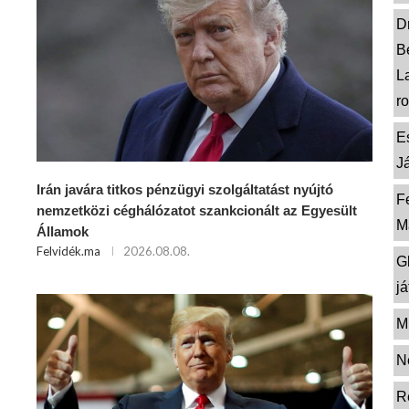
Dr
B
L
r
E
J
Irán javára titkos pénzügyi szolgáltatást nyújtó
F
nemzetközi céghálózatot szankcionált az Egyesült
M
Államok
Felvidék.ma
2026.08.08.
G
j
M
N
R