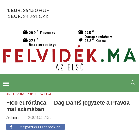
1 EUR:
364.50
HUF
1 EUR:
24.261
CZK
C
C
28.9
Pozsony
29.5
Dunaszerdahely
C
C
27.3
26.2
Kassa
Besztercebánya
ARCHÍVUM - PUBLICISZTIKA
Fico euróráncai – Dag Daniš jegyzete a Pravda
mai számában
Admin
2008.03.13.
Megosztás a Facebook-on