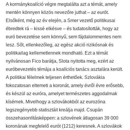
A kormánykoalíció végre megtalálta azt a témát, amely
mentén könnyen közös nevezőre juthat – az eurót.
Elsőként, még az év elején, a Smer vezető politikusai
ébredtek rá – kissé elkésve – és tudatosították, hogy az
euró bevezetése sem könnyű, sem fájdalommentes nem
lesz. Sőt, ellenkezőleg, az egész akció rizikósnak és
politikailag kellemetlennek mondható.
Ezt a témát
nyilvánosan Fico barátja, Slota nyitotta meg, ezért az
euróbevezetés témája a koalíciós tanács asztalára került.
A politikai félelmek teljesen érthetőek. Szlovákia
fokozatosan eltemeti a koronát, amely évről évre erősebb,
és készül az euróra, amelyet természetes aggodalmak
kísérnek. Mivelhogy a szlovákokból az eurozóna
legszegényebb statisztáit kreálja majd. Csupán
összehasonlításképpen: a szlovének átlagosan 39 000
koronának megfelelő eurót (1212) keresnek. A szlovákok