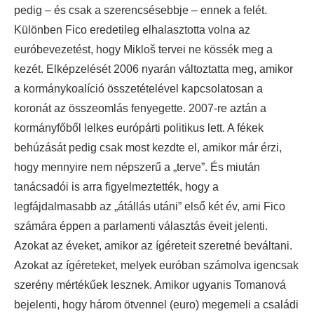
pedig – és csak a szerencsésebbje – ennek a felét.
Különben Fico eredetileg elhalasztotta volna az
euróbevezetést, hogy Mikloš tervei ne kössék meg a
kezét. Elképzelését 2006 nyarán változtatta meg, amikor
a kormánykoalíció összetételével kapcsolatosan a
koronát az összeomlás fenyegette. 2007-re aztán a
kormányfőből lelkes európárti politikus lett. A fékek
behúzását pedig csak most kezdte el, amikor már érzi,
hogy mennyire nem népszerű a „terve”. És miután
tanácsadói is arra figyelmeztették, hogy a
legfájdalmasabb az „átállás utáni” első két év, ami Fico
számára éppen a parlamenti választás éveit jelenti.
Azokat az éveket, amikor az ígéreteit szeretné beváltani.
Azokat az ígéreteket, melyek euróban számolva igencsak
szerény mértékűek lesznek. Amikor ugyanis Tomanová
bejelenti, hogy három ötvennel (euro) megemeli a családi