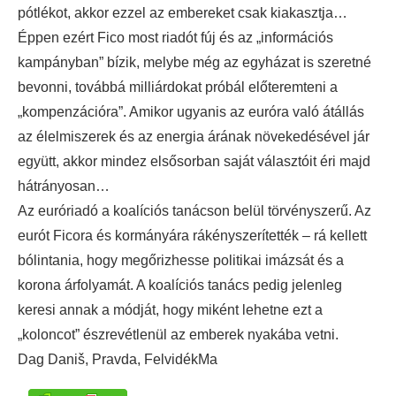
pótlékot, akkor ezzel az embereket csak kiakasztja…
Éppen ezért Fico most riadót fúj és az „információs
kampányban” bízik, melybe még az egyházat is szeretné
bevonni, továbbá milliárdokat próbál előteremteni a
„kompenzációra”. Amikor ugyanis az euróra való átállás
az élelmiszerek és az energia árának növekedésével jár
együtt, akkor mindez elsősorban saját választóit éri majd
hátrányosan…
Az euróriadó a koalíciós tanácson belül törvényszerű. Az
eurót Ficora és kormányára rákényszerítették – rá kellett
bólintania, hogy megőrizhesse politikai imázsát és a
korona árfolyamát. A koalíciós tanács pedig jelenleg
keresi annak a módját, hogy miként lehetne ezt a
„koloncot” észrevétlenül az emberek nyakába vetni.
Dag Daniš, Pravda, FelvidékMa