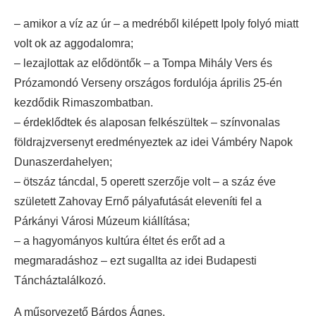
– amikor a víz az úr – a medréből kilépett Ipoly folyó miatt
volt ok az aggodalomra;
– lezajlottak az elődöntők – a Tompa Mihály Vers és
Prózamondó Verseny országos fordulója április 25-én
kezdődik Rimaszombatban.
– érdeklődtek és alaposan felkészültek – színvonalas
földrajzversenyt eredményeztek az idei Vámbéry Napok
Dunaszerdahelyen;
– ötszáz táncdal, 5 operett szerzője volt – a száz éve
született Zahovay Ernő pályafutását eleveníti fel a
Párkányi Városi Múzeum kiállítása;
– a hagyományos kultúra éltet és erőt ad a
megmaradáshoz – ezt sugallta az idei Budapesti
Táncháztalálkozó.
A műsorvezető Bárdos Ágnes.