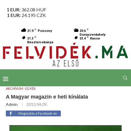
1 EUR:
362.08
HUF
1 EUR:
24.195
CZK
C
C
21.9
Pozsony
20.6
Dunaszerdahely
C
C
21.3
23.4
Kassa
Besztercebánya
ARCHÍVUM - EGYÉB
A Magyar magazin e heti kínálata
Admin
2013.04.09.
Megosztás a Facebook-on