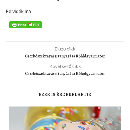
Felvidék.ma
Előző cikk
Cserkészek tavaszi tanyázása Kőhídgyarmaton
Következő cikk
Cserkészek tavaszi tanyázása Kőhídgyarmaton
EZEK IS ÉRDEKELHETIK