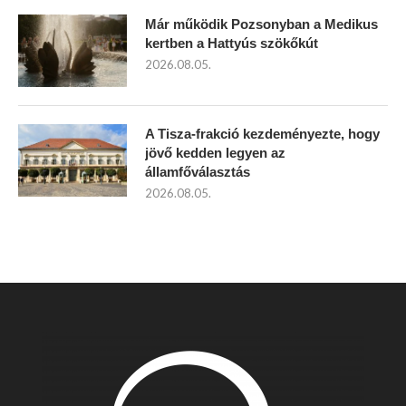
Már működik Pozsonyban a Medikus
kertben a Hattyús szökőkút
2026.08.05.
A Tisza-frakció kezdeményezte, hogy
jövő kedden legyen az
államfőválasztás
2026.08.05.