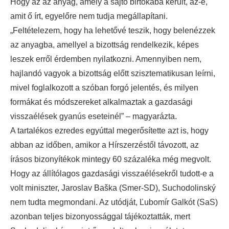
Hogy az az anyag, amely a sajtó birtokába került, az-e,
amit ő írt, egyelőre nem tudja megállapítani.
„Feltételezem, hogy ha lehetővé teszik, hogy belenézzek
az anyagba, amellyel a bizottság rendelkezik, képes
leszek erről érdemben nyilatkozni. Amennyiben nem,
hajlandó vagyok a bizottság előtt szisztematikusan leírni,
mivel foglalkozott a szóban forgó jelentés, és milyen
formákat és módszereket alkalmaztak a gazdasági
visszaélések gyanús eseteinél” – magyarázta.
A tartalékos ezredes egyúttal megerősítette azt is, hogy
abban az időben, amikor a Hírszerzéstől távozott, az
írásos bizonyítékok mintegy 60 százaléka még megvolt.
Hogy az állítólagos gazdasági visszaélésekről tudott-e a
volt miniszter, Jaroslav Baška (Smer-SD), Suchodolinský
nem tudta megmondani. Az utódját, Ľubomír Galkót (SaS)
azonban teljes bizonyossággal tájékoztatták, mert