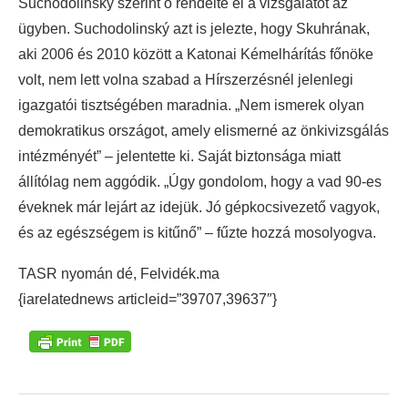
Suchodolinský szerint ő rendelte el a vizsgálatot az
ügyben. Suchodolinský azt is jelezte, hogy Skuhrának,
aki 2006 és 2010 között a Katonai Kémelhárítás főnöke
volt, nem lett volna szabad a Hírszerzésnél jelenlegi
igazgatói tisztségében maradnia. „Nem ismerek olyan
demokratikus országot, amely elismerné az önkivizsgálás
intézményét” – jelentette ki. Saját biztonsága miatt
állítólag nem aggódik. „Úgy gondolom, hogy a vad 90-es
éveknek már lejárt az idejük. Jó gépkocsivezető vagyok,
és az egészségem is kitűnő” – fűzte hozzá mosolyogva.
TASR nyomán dé, Felvidék.ma
{iarelatednews articleid=”39707,39637″}