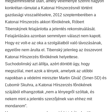
megsemmisítése után, amely véleménye szerint nagyon
konkrétan rámutat a Katonai Hírszerzésnél történt
gazdasági visszaélésekre, 2012 szeptemberében a
Katonai Hírszerzés akkori főnökének, Róbert
Tibenskýnek felajánlotta a jelentés rekonstruálását.
Felajánlására azonban semmilyen választ nem kapott.
Hogy ez volt-e az oka a szolgálatból való távozásának,
egyelőre nem árulta el. Tibenský jelenleg az összevont
Katonai Hírszerzés főnökének helyettese.
Suchodolinský azt állítja, azért döntött úgy, hogy
megszólal, mert azok a tények, amelyek az utóbbi
napokban a védelmi miniszter Martin Glváč (Smer-SD) és
Ľubomír Skuhra, a Katonai Hírszerzés főnökének
szájából elhangzottak „nem a lényegről szóltak, és
nekem mint a jelentés szerzőjének van ehhez mit
mondanom”.