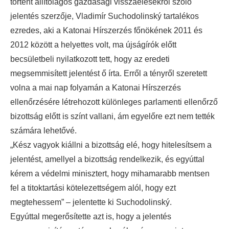
történt állítólagos gazdasági visszaélésekről szóló
jelentés szerzője, Vladimír Suchodolinský tartalékos
ezredes, aki a Katonai Hírszerzés főnökének 2011 és
2012 között a helyettes volt, ma újságírók előtt
becsületbeli nyilatkozott tett, hogy az eredeti
megsemmisített jelentést ő írta. Erről a tényről szeretett
volna a mai nap folyamán a Katonai Hírszerzés
ellenőrzésére létrehozott különleges parlamenti ellenőrző
bizottság előtt is színt vallani, ám egyelőre ezt nem tették
számára lehetővé.
„Kész vagyok kiállni a bizottság elé, hogy hitelesítsem a
jelentést, amellyel a bizottság rendelkezik, és egyúttal
kérem a védelmi minisztert, hogy mihamarabb mentsen
fel a titoktartási kötelezettségem alól, hogy ezt
megtehessem” – jelentette ki Suchodolinský.
Egyúttal megerősítette azt is, hogy a jelentés