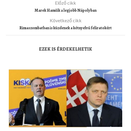
Előző cikk
Marek Hamšík a legjobb Nápolyban
Következő cikk
Rimaszombatban is küzdenek a kétnyelvű feliratokért
EZEK IS ÉRDEKELHETIK