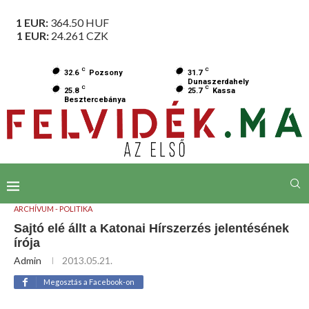
1 EUR:
364.50
HUF
1 EUR:
24.261
CZK
C
C
32.6
Pozsony
31.7
Dunaszerdahely
C
C
25.8
25.7
Kassa
Besztercebánya
ARCHÍVUM - POLITIKA
Sajtó elé állt a Katonai Hírszerzés jelentésének
írója
Admin
2013.05.21.
Megosztás a Facebook-on