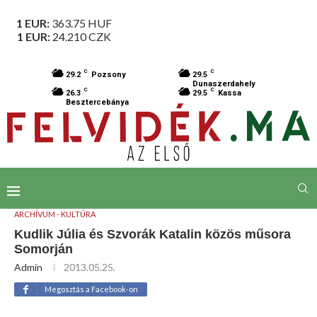
1 EUR:
363.75
HUF
1 EUR:
24.210
CZK
C
C
29.2
Pozsony
29.5
Dunaszerdahely
C
C
26.3
29.5
Kassa
Besztercebánya
ARCHÍVUM - KULTÚRA
Kudlik Júlia és Szvorák Katalin közös műsora
Somorján
Admin
2013.05.25.
Megosztás a Facebook-on