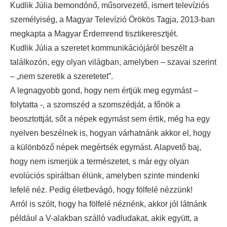
Kudlik Júlia bemondónő, műsorvezető, ismert televíziós
személyiség, a Magyar Televízió Örökös Tagja, 2013-ban
megkapta a Magyar Érdemrend tisztikeresztjét.
Kudlik Júlia a szeretet kommunikációjáról beszélt a
találkozón, egy olyan világban, amelyben – szavai szerint
– „nem szeretik a szeretetet”.
A legnagyobb gond, hogy nem értjük meg egymást –
folytatta -, a szomszéd a szomszédját, a főnök a
beosztottját, sőt a népek egymást sem értik, még ha egy
nyelven beszélnek is, hogyan várhatnánk akkor el, hogy
a különböző népek megértsék egymást. Alapvető baj,
hogy nem ismerjük a természetet, s már egy olyan
evolúciós spirálban élünk, amelyben szinte mindenki
lefelé néz. Pedig életbevágó, hogy fölfelé nézzünk!
Arról is szólt, hogy ha fölfelé néznénk, akkor jól látnánk
például a V-alakban szálló vadludakat, akik együtt, a