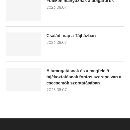
Füleken hiányoznak a polgárőrök
2026.08.07.
Családi nap a Tájházban
2026.08.07.
A támogatásnak és a megfelelő
tájékoztatásnak fontos szerepe van a
csecsemők szoptatásában
2026.08.07.