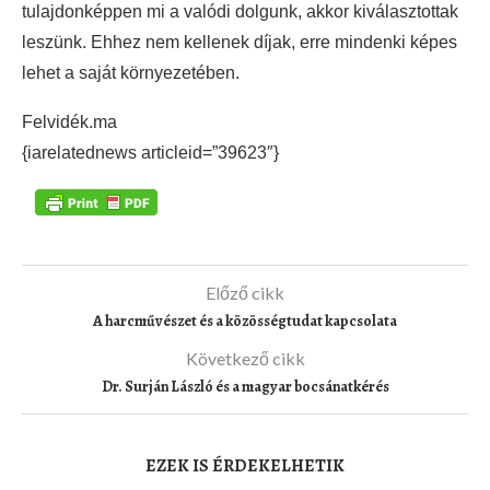
tulajdonképpen mi a valódi dolgunk, akkor kiválasztottak
leszünk. Ehhez nem kellenek díjak, erre mindenki képes
lehet a saját környezetében.
Felvidék.ma
{iarelatednews articleid=”39623″}
Előző cikk
A harcművészet és a közösségtudat kapcsolata
Következő cikk
Dr. Surján László és a magyar bocsánatkérés
EZEK IS ÉRDEKELHETIK