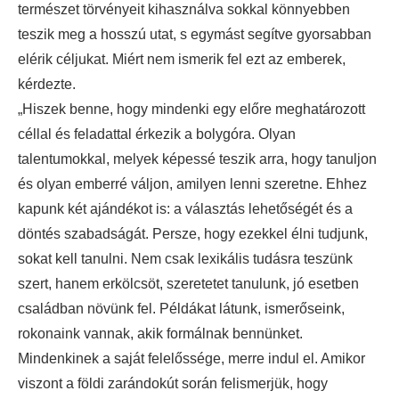
természet törvényeit kihasználva sokkal könnyebben
teszik meg a hosszú utat, s egymást segítve gyorsabban
elérik céljukat. Miért nem ismerik fel ezt az emberek,
kérdezte.
„Hiszek benne, hogy mindenki egy előre meghatározott
céllal és feladattal érkezik a bolygóra. Olyan
talentumokkal, melyek képessé teszik arra, hogy tanuljon
és olyan emberré váljon, amilyen lenni szeretne. Ehhez
kapunk két ajándékot is: a választás lehetőségét és a
döntés szabadságát. Persze, hogy ezekkel élni tudjunk,
sokat kell tanulni. Nem csak lexikális tudásra teszünk
szert, hanem erkölcsöt, szeretetet tanulunk, jó esetben
családban növünk fel. Példákat látunk, ismerőseink,
rokonaink vannak, akik formálnak bennünket.
Mindenkinek a saját felelőssége, merre indul el. Amikor
viszont a földi zarándokút során felismerjük, hogy