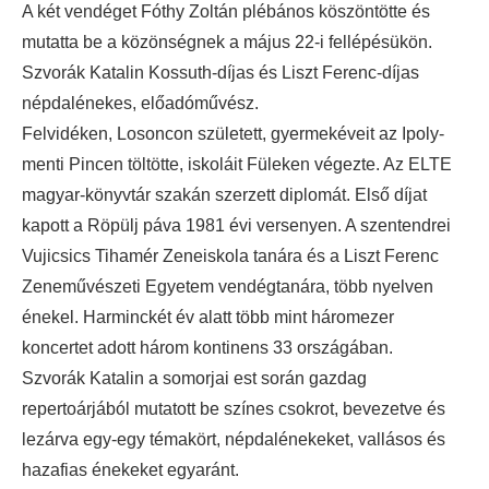
A két vendéget Fóthy Zoltán plébános köszöntötte és
mutatta be a közönségnek a május 22-i fellépésükön.
Szvorák Katalin Kossuth-díjas és Liszt Ferenc-díjas
népdalénekes, előadóművész.
Felvidéken, Losoncon született, gyermekéveit az Ipoly-
menti Pincen töltötte, iskoláit Füleken végezte. Az ELTE
magyar-könyvtár szakán szerzett diplomát. Első díjat
kapott a Röpülj páva 1981 évi versenyen. A szentendrei
Vujicsics Tihamér Zeneiskola tanára és a Liszt Ferenc
Zeneművészeti Egyetem vendégtanára, több nyelven
énekel. Harminckét év alatt több mint háromezer
koncertet adott három kontinens 33 országában.
Szvorák Katalin a somorjai est során gazdag
repertoárjából mutatott be színes csokrot, bevezetve és
lezárva egy-egy témakört, népdalénekeket, vallásos és
hazafias énekeket egyaránt.