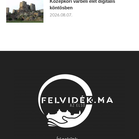
Középkori várbeli élet digitális
köntösben
2026.08.07.
Írj nekünk