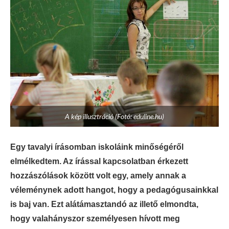
A kép illusztráció (Fotó: eduline.hu)
Egy tavalyi írásomban iskoláink minőségéről
elmélkedtem. Az írással kapcsolatban érkezett
hozzászólások között volt egy, amely annak a
véleménynek adott hangot, hogy a pedagógusainkkal
is baj van. Ezt alátámasztandó az illető elmondta,
hogy valahányszor személyesen hívott meg