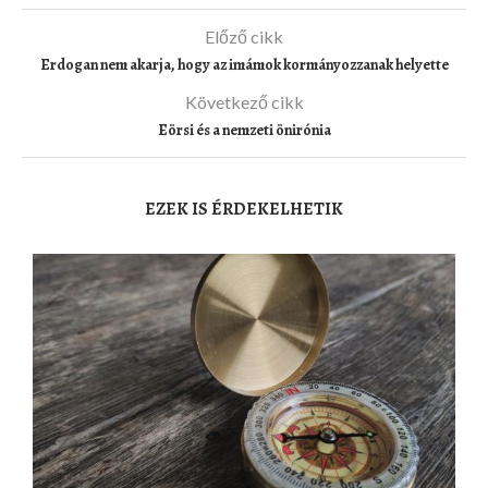
Előző cikk
Erdogan nem akarja, hogy az imámok kormányozzanak helyette
Következő cikk
Eörsi és a nemzeti önirónia
EZEK IS ÉRDEKELHETIK