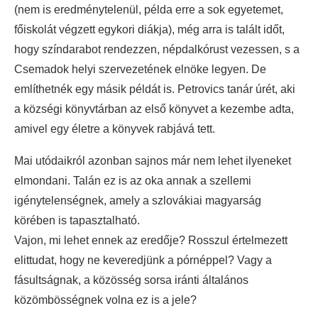
(nem is eredménytelenül, példa erre a sok egyetemet,
főiskolát végzett egykori diákja), még arra is talált időt,
hogy színdarabot rendezzen, népdalkórust vezessen, s a
Csemadok helyi szervezetének elnöke legyen. De
említhetnék egy másik példát is. Petrovics tanár úrét, aki
a községi könyvtárban az első könyvet a kezembe adta,
amivel egy életre a könyvek rabjává tett.
Mai utódaikról azonban sajnos már nem lehet ilyeneket
elmondani. Talán ez is az oka annak a szellemi
igénytelenségnek, amely a szlovákiai magyarság
körében is tapasztalható.
Vajon, mi lehet ennek az eredője? Rosszul értelmezett
elittudat, hogy ne keveredjünk a pórnéppel? Vagy a
fásultságnak, a közösség sorsa iránti általános
közömbösségnek volna ez is a jele?