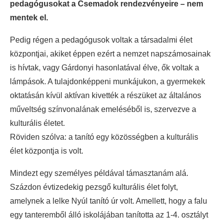
pedagógusokat a Csemadok rendezvényeire – nem
mentek el.
Pedig régen a pedagógusok voltak a társadalmi élet
központjai, akiket éppen ezért a nemzet napszámosainak
is hívtak, vagy Gárdonyi hasonlatával élve, ők voltak a
lámpások. A tulajdonképpeni munkájukon, a gyermekek
oktatásán kívül aktívan kivették a részüket az általános
műveltség színvonalának emeléséből is, szervezve a
kulturális életet.
Röviden szólva: a tanító egy közösségben a kulturális
élet központja is volt.
Mindezt egy személyes példával támasztanám alá.
Százdon évtizedekig pezsgő kulturális élet folyt,
amelynek a lelke Nyúl tanító úr volt. Amellett, hogy a falu
egy tanteremből álló iskolájában tanította az 1-4. osztályt