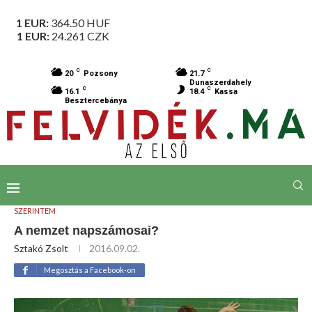
1 EUR:
364.50
HUF
1 EUR:
24.261
CZK
C
C
20
Pozsony
21.7
Dunaszerdahely
C
C
16.1
18.4
Kassa
Besztercebánya
SZERINTEM
A nemzet napszámosai?
Sztakó Zsolt
2016.09.02.
Megosztás a Facebook-on