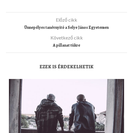
Előző cikk
Ünnepélyes tanévnyitó a Selye János Egyetemen
Következő cikk
A pillanat tükre
EZEK IS ÉRDEKELHETIK