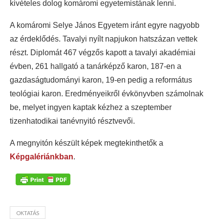
kivételes dolog komáromi egyetemistának lenni.
A komáromi Selye János Egyetem iránt egyre nagyobb
az érdeklődés. Tavalyi nyílt napjukon hatszázan vettek
részt. Diplomát 467 végzős kapott a tavalyi akadémiai
évben, 261 hallgató a tanárképző karon, 187-en a
gazdaságtudományi karon, 19-en pedig a református
teológiai karon. Eredményeikről évkönyvben számolnak
be, melyet ingyen kaptak kézhez a szeptember
tizenhatodikai tanévnyitó résztvevői.
A megnyitón készült képek megtekinthetők a
Képgalériánkban
.
OKTATÁS