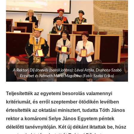
A Rektori Díj átvevői (balról jobbra): Lévai Attila, Drahota-Szabó
Erzsébet és Németh Mária Magdolna (Fotó: Szalai Erika)
Teljesítették az egyetemi besorolás valamennyi
kritériumát, és erről szeptember ötödikén levélben
értesítették az oktatási minisztert, tudatta Tóth János
rektor a komáromi Selye János Egyetem péntek
délelőtti tanévnyitóján. Két új dékánt iktattak be, húsz