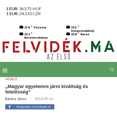
1 EUR:
363.75
HUF
1 EUR:
24.210
CZK
C
C
23.8
Pozsony
24.5
Dunaszerdahely
C
C
24.2
26.8
Kassa
Besztercebánya
MŰVELŐ
„Magyar egyetemre járni kiváltság és
felelősség”
Bárány János
2016.09.16.
Megosztás a Facebook-on