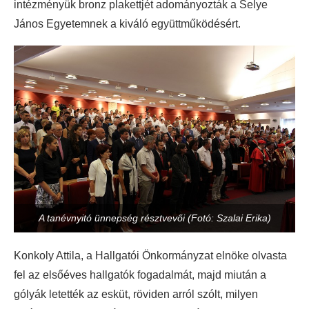
intézményük bronz plakettjét adományozták a Selye
János Egyetemnek a kiváló együttműködésért.
A tanévnyitó ünnepség résztvevői (Fotó: Szalai Erika)
Konkoly Attila, a Hallgatói Önkormányzat elnöke olvasta
fel az elsőéves hallgatók fogadalmát, majd miután a
gólyák letették az esküt, röviden arról szólt, milyen