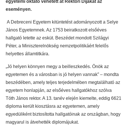
egyetemi oktató vehetett át Rektori Díjakat az
eseményen.
A Debreceni Egyetem kitüntetést adományozott a Selye
János Egyetemnek. Az 1753 beiratkozott elsőéves
hallgató letette az esküt. Beszédet mondott Szilágyi
Péter, a Miniszterelnökség nemzetpolitikáért felelős
helyettes államtitkára.
„Jó helyen könnyen megy a beilleszkedés. Önök az
egyetemen és a városban is jó helyen vannak” – mondta
beszédében, amely teljes terjedelmében megtalálható az
egyetem honlapján, az elsőéves hallgatókhoz szólva
Tóth János rektor. A 13. tanév elején kiemelte, eddig 6621
diploma került kiosztásra az egyetemen, amely
egyedüliként biztosította hallgatóinak az országban, hogy
magyarul is átvehették diplomájukat.