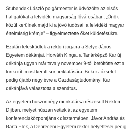
Stubendek László polgármester is üdvözölte az elsős
hallgatókat a felvidéki magyarság fővárosában. „Önök
közül kerülnek majd ki a jövő tudósai, a felvidéki magyar
értelmiség krémje” – figyelmeztette őket küldetésükre.
Ezután felesküdtek a rektori jogarra a Selye János
Egyetem dékánjai. Horváth Kinga, a Tanárképző Kar új
dékánja ugyan már tavaly november 9-től betöltötte ezt a
funkciót, most került sor beiktatására, Bukor Józsefet
pedig újabb négy évre a Gazdaságtudományi Kar
dékánjává választotta a szenátus.
Az egyetem huszonnégy munkatársa részesült Rektori
Díjban, melyet húszan vettek át az egyetem
konferenciaközpontjának dísztermében. Jávor András és
Barta Elek, a Debreceni Egyetem rektor-helyettesei pedig