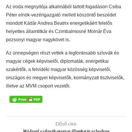
Az iroda megnyitója alkalmából tartott fogadáson Csiba
Péter elnök-vezérigazgató mellett köszöntő beszédet
mondott Kádár Andrea Beatrix energetikáért felelős
helyettes államtitkár és Czimbalmosné Molnár Éva
pozsonyi magyar nagykövet is.
Az ünnepségen részt vettek a legfontosabb szlovák és
magyar cégek képviselői, diplomaták, energetikai
szakértők, a felvidéki magyar közösség képviselői,
országos és megyei képviselők, kormányzati tisztviselők,
illetve az MVM csoport vezetői.
Előző cikk
Módosul a szlovák-magyar államhatár az Ipolyon