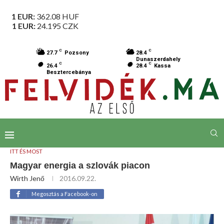
1 EUR:
362.08
HUF
1 EUR:
24.195
CZK
C
C
27.7
Pozsony
28.4
Dunaszerdahely
C
C
26.4
28.4
Kassa
Besztercebánya
ITT ÉS MOST
Magyar energia a szlovák piacon
Wirth Jenő
2016.09.22.
Megosztás a Facebook-on