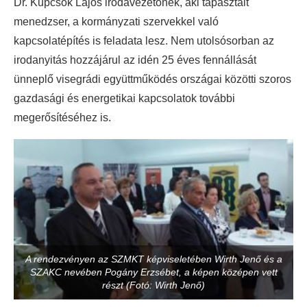
Dr. Kupcsok Lajos irodavezetőnek, aki tapasztalt
menedzser, a kormányzati szervekkel való
kapcsolatépítés is feladata lesz. Nem utolsósorban az
irodanyitás hozzájárul az idén 25 éves fennállását
ünneplő visegrádi együttműködés országai közötti szoros
gazdasági és energetikai kapcsolatok további
megerősítéséhez is.
A rendezvényen az SZMKT képviseletében Wirth Jenő és a
SZAKC nevében Pogány Erzsébet, a képen középen vett
részt (Fotó: Wirth Jenő)