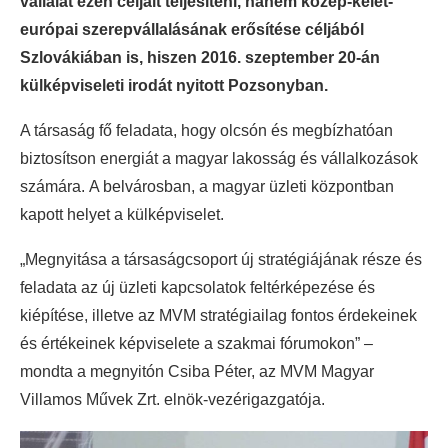
vállalat ezen céljait teljesíteni, hanem közép-kelet-
európai szerepvállalásának erősítése céljából
Szlovákiában is, hiszen 2016. szeptember 20-án
külképviseleti irodát nyitott Pozsonyban.
A társaság fő feladata, hogy olcsón és megbízhatóan
biztosítson energiát a magyar lakosság és vállalkozások
számára. A belvárosban, a magyar üzleti központban
kapott helyet a külképviselet.
„Megnyitása a társaságcsoport új stratégiájának része és
feladata az új üzleti kapcsolatok feltérképezése és
kiépítése, illetve az MVM stratégiailag fontos érdekeinek
és értékeinek képviselete a szakmai fórumokon” –
mondta a megnyitón Csiba Péter, az MVM Magyar
Villamos Művek Zrt. elnök-vezérigazgatója.