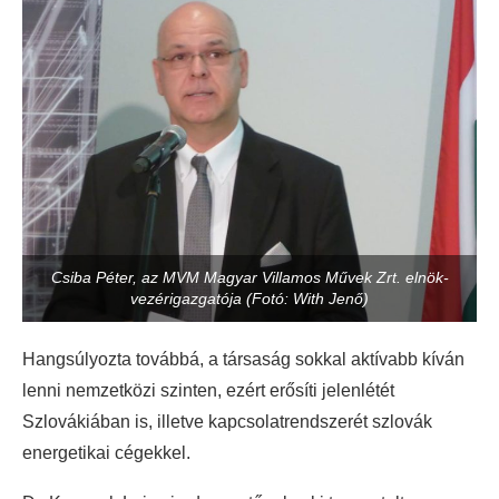
Csiba Péter, az MVM Magyar Villamos Művek Zrt. elnök-
vezérigazgatója (Fotó: With Jenő)
Hangsúlyozta továbbá, a társaság sokkal aktívabb kíván
lenni nemzetközi szinten, ezért erősíti jelenlétét
Szlovákiában is, illetve kapcsolatrendszerét szlovák
energetikai cégekkel.