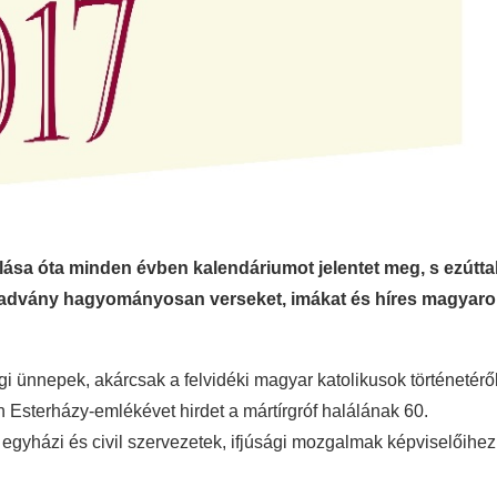
ása óta minden évben kalendáriumot jelentet meg, s ezútta
A kiadvány hagyományosan verseket, imákat és híres magyar
i ünnepek, akárcsak a felvidéki magyar katolikusok történetérő
Esterházy-emlékévet hirdet a mártírgróf halálának 60.
z egyházi és civil szervezetek, ifjúsági mozgalmak képviselőihez