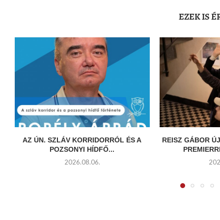
EZEK IS 
AZ ÚN. SZLÁV KORRIDORRÓL ÉS A
REISZ GÁBOR ÚJ
POZSONYI HÍDFŐ...
PREMIERR
2026.08.06.
202