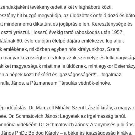
éralakjaként tevékenykedett a két világháború közti,
sztény hit buzgó megvallója, az üldözöttek önfeláldozó és báto
t mindennemű diktatúra és jogtiprás ellen. Kereszténysége és
t osztályrészül. Hosszú évekig tartó raboskodás után 1957.
álának 60. évfordulóján életpéldájára emlékezve foglaljuk
zunk emlékének, miközben egyben hős királyunkhoz, Szent
n magyar közösségben is kifejezzük személye és lelki nagyság
, akiket magyarságuk miatt ma is üldöznek, mint egykor Esterház
 a népek közti békéért és igazságosságért!” – fogalmaz
Karaffa János, a Pázmaneum Társulás védnök-elnöke.
pi időjóslás. Dr. Marczell Mihály: Szent László király, a magyar
nete. Dr. Schmatovich János: Legyetek az irgalmasság tanúi.
nnónia vidékéért. Dr. Schmatovich János: Aranymisés jubiláns
a János PhD.: Boldog Károly – a béke és igazságosság királya.