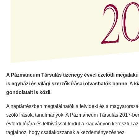
A Pázmaneum Társulás tizenegy évvel ezelőtti megalakul
is egyházi és világi szerzők írásai olvashatók benne. 
gondolatait is közli.
A naptárrészben megtalálhatók a felvidéki és a magyarország
szóló írások, tanulmányok. A Pázmaneum Társulás 2017-ben 
évfordulójára és felhívással fordul a kiadványon keresztül a
tagjaihoz, hogy csatlakozzanak a kezdeményezéshez.