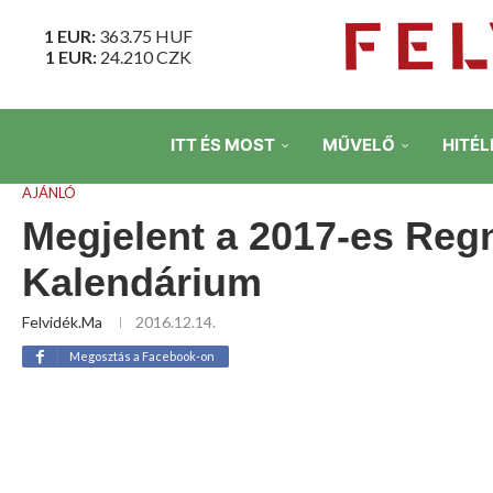
1 EUR:
363.75
HUF
1 EUR:
24.210
CZK
ITT ÉS MOST
MŰVELŐ
HITÉL
AJÁNLÓ
Megjelent a 2017-es Re
Kalendárium
Felvidék.ma
2016.12.14.
Megosztás a Facebook-on