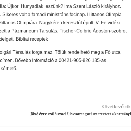
tila: Újkori Hunyadiak leszünk? Ima Szent László királyhoz.
ikeres volt a farnadi ministráns focinap. Hittanos Olimpia
ittanos Olimpiára. Nagykéren keresztút épült. V. Felvidéki
zett a Pázmaneum Társulás. Fischer-Colbrie Ágoston-szobrot
elgett. Bibliai receptek
olgári Társulás forgalmaz. Tőlük rendelhető meg a Fő utca
 címen. Bővebb információ a 00421-905-826 185-as
kérhető.
Következő ci
Jövő évre szóló szociális csomagot ismertetett a kormány