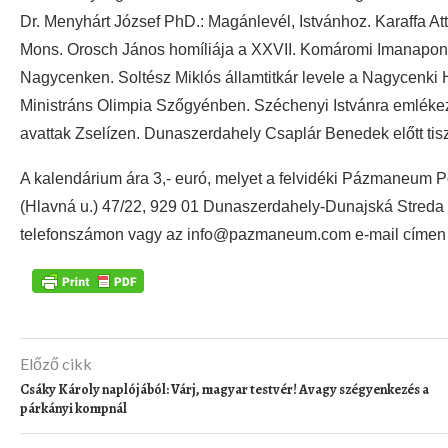
Dr. Menyhárt József PhD.: Magánlevél, Istvánhoz. Karaffa At
Mons. Orosch János homíliája a XXVII. Komáromi Imanapon. S
Nagycenken. Soltész Miklós államtitkár levele a Nagycenki H
Ministráns Olimpia Szőgyénben. Széchenyi Istvánra emléke
avattak Zselízen. Dunaszerdahely Csaplár Benedek előtt tiszt
A kalendárium ára 3,- euró, melyet a felvidéki Pázmaneum P
(Hlavná u.) 47/22, 929 01 Dunaszerdahely-Dunajská Streda
telefonszámon vagy az info@pazmaneum.com e-mail címen 
Előző cikk
Csáky Károly naplójából: Várj, magyar testvér! Avagy szégyenkezés a
párkányi kompnál