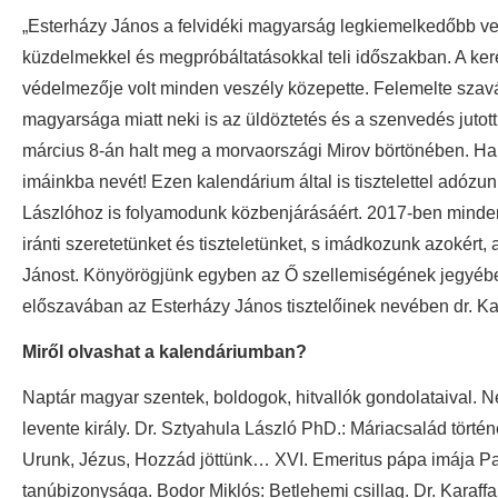
„Esterházy János a felvidéki magyarság legkiemelkedőbb vez
küzdelmekkel és megpróbáltatásokkal teli időszakban. A kere
védelmezője volt minden veszély közepette. Felemelte szavá
magyarsága miatt neki is az üldöztetés és a szenvedés jutot
március 8-án halt meg a morvaországi Mirov börtönében. Hal
imáinkba nevét! Ezen kalendárium által is tisztelettel adó
Lászlóhoz is folyamodunk közbenjárásáért. 2017-ben minde
iránti szeretetünket és tiszteletünket, s imádkozunk azokért
Jánost. Könyörögjünk egyben az Ő szellemiségének jegyében
előszavában az Esterházy János tisztelőinek nevében dr. 
Miről olvashat a kalendáriumban?
Naptár magyar szentek, boldogok, hitvallók gondolataival. Né
levente király. Dr. Sztyahula László PhD.: Máriacsalád törté
Urunk, Jézus, Hozzád jöttünk… XVI. Emeritus pápa imája Pa
tanúbizonysága. Bodor Miklós: Betlehemi csillag. Dr. Karaff