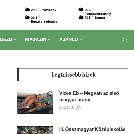
C
C
29.2
Pozsony
29.5
Dunaszerdahely
C
C
26.3
29.5
Kassa
Besztercebánya
IDÉZŐ
MAGAZIN
AJÁNLÓ
Legfrissebb hírek
Vizes Eb – Megvan az első
magyar arany
2026.08.07.
III. Összmagyar Középiskolás