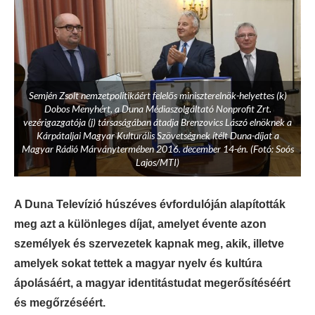
Semjén Zsolt nemzetpolitikáért felelős miniszterelnök-helyettes (k)
Dobos Menyhért, a Duna Médiaszolgáltató Nonprofit Zrt.
vezérigazgatója (j) társaságában átadja Brenzovics Lászó elnöknek a
Kárpátaljai Magyar Kulturális Szövetségnek ítélt Duna-díjat a
Magyar Rádió Márványtermében 2016. december 14-én. (Fotó: Soós
Lajos/MTI)
A Duna Televízió húszéves évfordulóján alapították
meg azt a különleges díjat, amelyet évente azon
személyek és szervezetek kapnak meg, akik, illetve
amelyek sokat tettek a magyar nyelv és kultúra
ápolásáért, a magyar identitástudat megerősítéséért
és megőrzéséért.