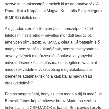
szervezet munkásságát emelték ki az adományozók. A
Duna-díjat a Kárpátaljai Magyar Kulturális Szövetségnek
(KMKSZ) ítélték oda.
A díjátadón szintén Semjén Zsolt, nemzetpolitikáért
felelős miniszterelnök-helyettes mondott laudációt,
amelyben rámutatott: „A KMKSZ célja a Kárpátalján élő
magyar nemzetiség kultúrájának, nemzeti vagyonának,
anyanyelvének megőrzése és ápolása, anyanyelvi
művelődésének és oktatásának elősegítése, valamint
mindezek védelme. A szövetség megalakulása óta
kiemelt feladatának tekinti a kárpátaljai magyarság
érdekvédelmét.”
Fontos megemlíteni, hogy az idén maga a díj is megújult.
Bencsik János képzőművész bronz Madonna-szobra
helyett, amit a CSEMADOK is kapott, Brenzovics László,