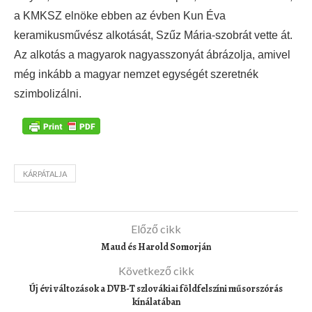
a KMKSZ elnöke ebben az évben Kun Éva
keramikusművész alkotását, Szűz Mária-szobrát vette át.
Az alkotás a magyarok nagyasszonyát ábrázolja, amivel
még inkább a magyar nemzet egységét szeretnék
szimbolizálni.
KÁRPÁTALJA
Előző cikk
Maud és Harold Somorján
Következő cikk
Új évi változások a DVB-T szlovákiai földfelszíni műsorszórás
kínálatában