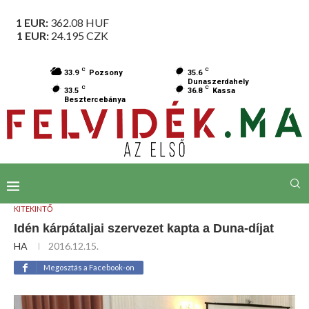
1 EUR:
362.08
HUF
1 EUR:
24.195
CZK
C
C
33.9
Pozsony
35.6
Dunaszerdahely
C
C
33.5
36.8
Kassa
Besztercebánya
KITEKINTŐ
Idén kárpátaljai szervezet kapta a Duna-díjat
HA
2016.12.15.
Megosztás a Facebook-on