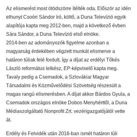
Az elismerést most ötödszörre ítélték oda. Először az idén
elhunyt Csoóri Sándor író, költő, a Duna Televízió egyik
alapítója kapta meg 2012-ben, majd a következő évben
Sára Sándor, a Duna Televízió első elnöke.
2014-ben az adományozók figyelme azonban a
magyarság érdekében végzett munkát elismerve a
határon túliak felé fordult, így a díjat az erdélyi Tőkés
László református lelkész, EP-képviselő kapta meg.
Tavaly pedig a Csemadok, a Szlovákiai Magyar
Társadalmi és Közművelődési Szövetség részesült a
magas rangú elismerésben. A díjat akkor Bárdos Gyula, a
Csemadok országos elnöke Dobos Menyhérttől, a Duna
Médiaszolgáltató Nonprofit Zrt. vezérigazgatójától vette
át.
Erdély és Felvidék után 2016-ban ismét határon túli