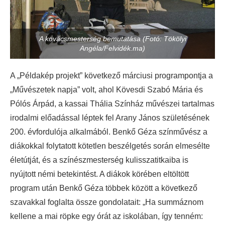
A kovácsmesterség bemutatása (Fotó: Tökölyi
Angéla/Felvidék.ma)
A „Példakép projekt” következő márciusi programpontja a
„Művészetek napja” volt, ahol Kövesdi Szabó Mária és
Pólós Árpád, a kassai Thália Színház művészei tartalmas
irodalmi előadással léptek fel Arany János születésének
200. évfordulója alkalmából. Benkő Géza színművész a
diákokkal folytatott kötetlen beszélgetés során elmesélte
életútját, és a színészmesterség kulisszatitkaiba is
nyújtott némi betekintést. A diákok körében eltöltött
program után Benkő Géza többek között a következő
szavakkal foglalta össze gondolatait: „Ha summáznom
kellene a mai röpke egy órát az iskolában, így tenném: