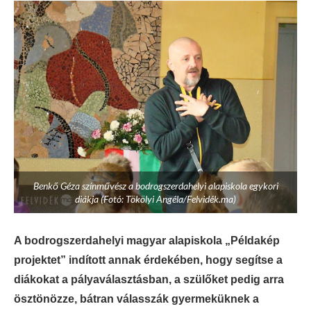
Benkő Géza színművész a bodrogszerdahelyi alapiskola egykori
diákja (Fotó: Tökölyi Angéla/Felvidék.ma)
A bodrogszerdahelyi magyar alapiskola „Példakép
projektet” indított annak érdekében, hogy segítse a
diákokat a pályaválasztásban, a szülőket pedig arra
ösztönözze, bátran válasszák gyermeküknek a