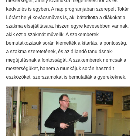
mesterséget, amely számukra megélhetési forrás és
kedvtelés is egyben. A nap programjában szerepelt Tokár
Lóránt helyi kovácsműves is, aki bátorította a diákokat a
szakma elsajátítására, hiszen egyre kevesebben vannak,
akik ezt a szakmát művelik. A szakemberek
bemutatkozásuk során kiemelték a kitartás, a pontosság,
a szakma szeretetének, és az állandó tanulásnak-
megújulásnak a fontosságát. A szakemberek nemcsak a
mesterségüket, hanem a munkájuk során használt
eszközöket, szerszámokat is bemutatták a gyerekeknek.