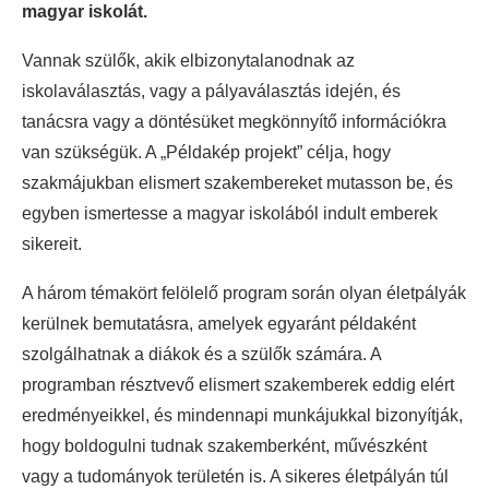
magyar iskolát.
Vannak szülők, akik elbizonytalanodnak az
iskolaválasztás, vagy a pályaválasztás idején, és
tanácsra vagy a döntésüket megkönnyítő információkra
van szükségük. A „Példakép projekt” célja, hogy
szakmájukban elismert szakembereket mutasson be, és
egyben ismertesse a magyar iskolából indult emberek
sikereit.
A három témakört felölelő program során olyan életpályák
kerülnek bemutatásra, amelyek egyaránt példaként
szolgálhatnak a diákok és a szülők számára. A
programban résztvevő elismert szakemberek eddig elért
eredményeikkel, és mindennapi munkájukkal bizonyítják,
hogy boldogulni tudnak szakemberként, művészként
vagy a tudományok területén is. A sikeres életpályán túl