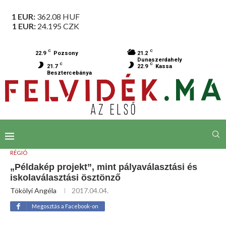
1 EUR:
362.08
HUF
1 EUR:
24.195
CZK
C
C
22.9
Pozsony
21.2
Dunaszerdahely
C
C
21.7
22.9
Kassa
Besztercebánya
RÉGIÓ
„Példakép projekt”, mint pályaválasztási és
iskolaválasztási ösztönző
Tökölyi Angéla
2017.04.04.
Megosztás a Facebook-on