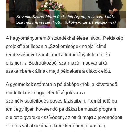
Kövesdi Szabó Mária és Pólós Árpád, a kassai Thália
Színház művészei (Fotó: Tökölyi Angéla/Felvidék.ma)
A hagyományteremtő szándékkal életre hívott „Példakép
projekt” áprilisban a „Szellemiségek napja” című
rendezvénnyel zárul, ahol a tudományok területén
elismert, a Bodrogközből származó, magyar ajkú
szakemberek állnak majd példaként a diákok előtt.
A gyermekek számára a példaképeknek, a követendő
modelleknek nagy jelentőségük van a
személyiségfejlődés egyes fázisaiban. Remélhetőleg
amit egy ilyen követendő példákat bemutató program
elültet a gyerekek szívében, az ott él majd a jövendőbeli
sikeres vállalkozóban, kereskedőben, orvosban,