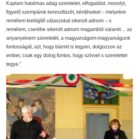
Kaptam hatalmas adag szeretetet, elfogadást, mosolyt,
figyelő szempárok kereszttüzét, kérdéseket – melyekre
remélem kielégítő válaszokat sikerült adnom – s
remélem, cserébe sikerült adnom magamból valamit… az
anyanyelvem szeretetét, a magyarságom-magyarságunk
fontosságát, azt, hogy bármit is tegyen, dolgozzon az
ember, csak egy dolog fontos, hogy szívvel s szeretettel
tegye.”