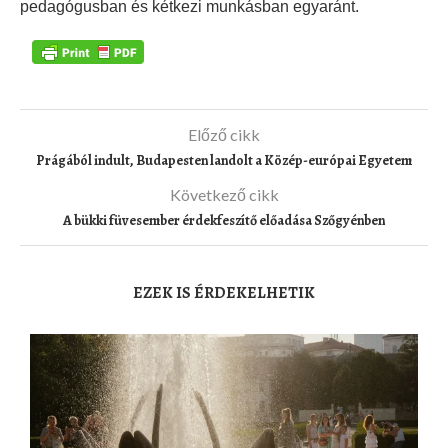
pedagógusban és kétkezi munkásban egyaránt.
Előző cikk
Prágából indult, Budapesten landolt a Közép-európai Egyetem
Következő cikk
A bükki füvesember érdekfeszítő előadása Szőgyénben
EZEK IS ÉRDEKELHETIK