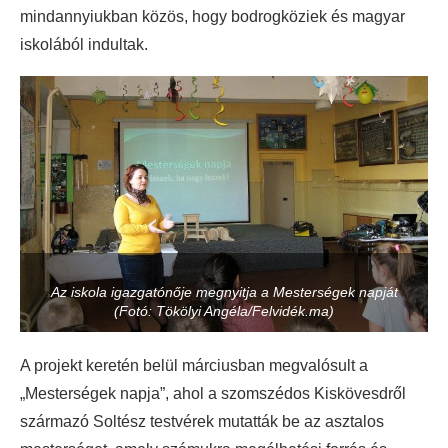
mindannyiukban közös, hogy bodrogköziek és magyar
iskolából indultak.
Az iskola igazgatónője megnyitja a Mesterségek napját
(Fotó: Tökölyi Angéla/Felvidék.ma)
A projekt keretén belül márciusban megvalósult a
„Mesterségek napja”, ahol a szomszédos Kiskövesdről
származó Soltész testvérek mutatták be az asztalos