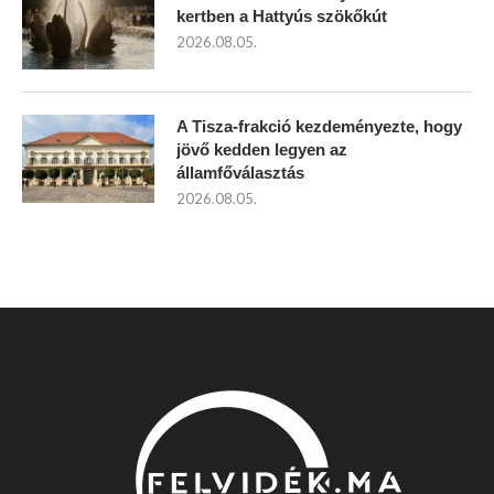
kertben a Hattyús szökőkút
2026.08.05.
A Tisza-frakció kezdeményezte, hogy
jövő kedden legyen az
államfőválasztás
2026.08.05.