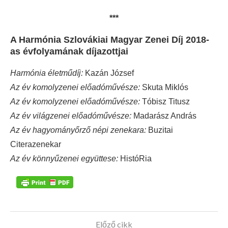
***
A Harmónia Szlovákiai Magyar Zenei Díj 2018-
as évfolyamának díjazottjai
Harmónia életműdíj:
Kazán József
Az év komolyzenei előadóművésze:
Skuta Miklós
Az év komolyzenei előadóművésze:
Tóbisz Titusz
Az év világzenei előadóművésze:
Madarász András
Az év hagyományőrző népi zenekara:
Buzitai
Citerazenekar
Az év könnyűzenei együttese:
HistóRia
Előző cikk