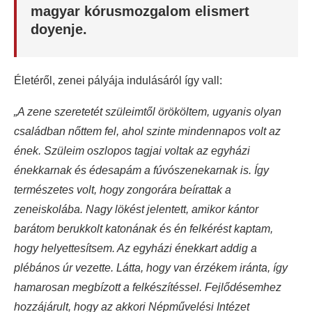
magyar kórusmozgalom elismert
doyenje.
Életéről, zenei pályája indulásáról így vall:
„A zene szeretetét szüleimtől örököltem, ugyanis olyan
családban nőttem fel, ahol szinte mindennapos volt az
ének. Szüleim oszlopos tagjai voltak az egyházi
énekkarnak és édesapám a fúvószenekarnak is. Így
természetes volt, hogy zongorára beírattak a
zeneiskolába. Nagy lökést jelentett, amikor kántor
barátom berukkolt katonának és én felkérést kaptam,
hogy helyettesítsem. Az egyházi énekkart addig a
plébános úr vezette. Látta, hogy van érzékem iránta, így
hamarosan megbízott a felkészítéssel. Fejlődésemhez
hozzájárult, hogy az akkori Népművelési Intézet