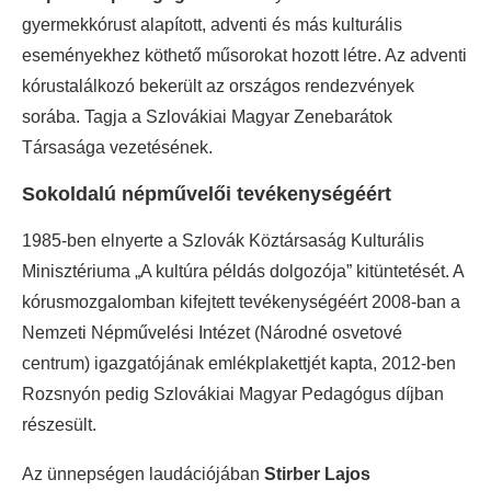
gyermekkórust alapított, adventi és más kulturális
eseményekhez köthető műsorokat hozott létre. Az adventi
kórustalálkozó bekerült az országos rendezvények
sorába. Tagja a Szlovákiai Magyar Zenebarátok
Társasága vezetésének.
Sokoldalú népművelői tevékenységéért
1985-ben elnyerte a Szlovák Köztársaság Kulturális
Minisztériuma „A kultúra példás dolgozója” kitüntetését. A
kórusmozgalomban kifejtett tevékenységéért 2008-ban a
Nemzeti Népművelési Intézet (Národné osvetové
centrum) igazgatójának emlékplakettjét kapta, 2012-ben
Rozsnyón pedig Szlovákiai Magyar Pedagógus díjban
részesült.
Az ünnepségen laudációjában
Stirber Lajos