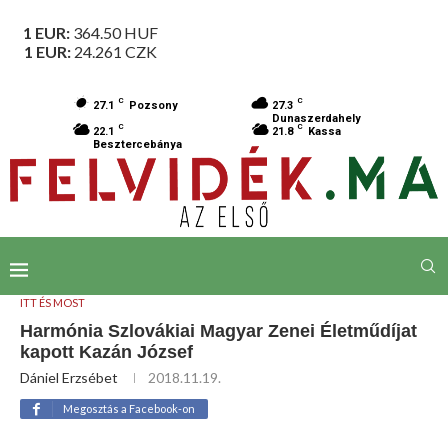
1 EUR:
364.50
HUF
1 EUR:
24.261
CZK
C
C
27.1
Pozsony
27.3
Dunaszerdahely
C
C
22.1
21.8
Kassa
Besztercebánya
ITT ÉS MOST
Harmónia Szlovákiai Magyar Zenei Életműdíjat
kapott Kazán József
Dániel Erzsébet
2018.11.19.
Megosztás a Facebook-on