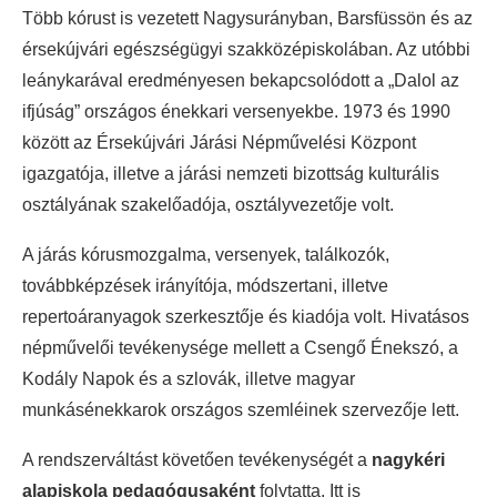
Több kórust is vezetett Nagysurányban, Barsfüssön és az
érsekújvári egészségügyi szakközépiskolában. Az utóbbi
leánykarával eredményesen bekapcsolódott a „Dalol az
ifjúság” országos énekkari versenyekbe. 1973 és 1990
között az Érsekújvári Járási Népművelési Központ
igazgatója, illetve a járási nemzeti bizottság kulturális
osztályának szakelőadója, osztályvezetője volt.
A járás kórusmozgalma, versenyek, találkozók,
továbbképzések irányítója, módszertani, illetve
repertoáranyagok szerkesztője és kiadója volt. Hivatásos
népművelői tevékenysége mellett a Csengő Énekszó, a
Kodály Napok és a szlovák, illetve magyar
munkásénekkarok országos szemléinek szervezője lett.
A rendszerváltást követően tevékenységét a
nagykéri
alapiskola pedagógusaként
folytatta. Itt is