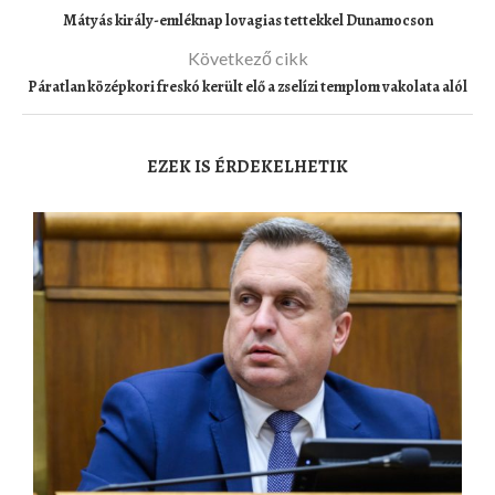
Mátyás király-emléknap lovagias tettekkel Dunamocson
Következő cikk
Páratlan középkori freskó került elő a zselízi templom vakolata alól
EZEK IS ÉRDEKELHETIK