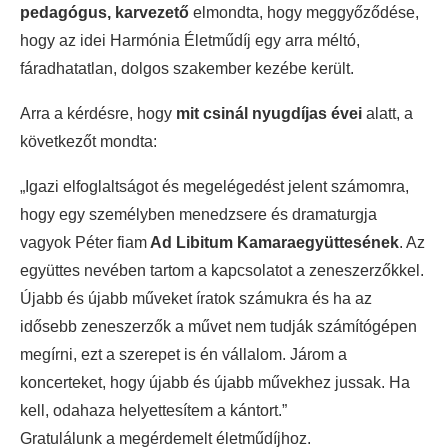
pedagógus, karvezető
elmondta, hogy meggyőződése,
hogy az idei Harmónia Életműdíj egy arra méltó,
fáradhatatlan, dolgos szakember kezébe került.
Arra a kérdésre, hogy
mit csinál nyugdíjas évei
alatt, a
következőt mondta:
„Igazi elfoglaltságot és megelégedést jelent számomra,
hogy egy személyben menedzsere és dramaturgja
vagyok Péter fiam
Ad Libitum Kamaraegyüttesének
. Az
együttes nevében tartom a kapcsolatot a zeneszerzőkkel.
Újabb és újabb műveket íratok számukra és ha az
idősebb zeneszerzők a művet nem tudják számítógépen
megírni, ezt a szerepet is én vállalom. Járom a
koncerteket, hogy újabb és újabb művekhez jussak. Ha
kell, odahaza helyettesítem a kántort.”
Gratulálunk a megérdemelt életműdíjhoz.