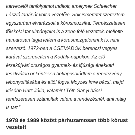
karvezetői tanfolyamot indított, amelynek Schleicher
László tanár úr volt a vezetője. Sok ismeretet szereztem,
egyszerűen elvarázsolt a kórusmuzsika. Természetesen
főiskolai tanulmányaim is a zene felé vezettek, mellette
hamarosan tagja lettem a kórusmozgalomnak is, mint
szervező. 1972-ben a CSEMADOK berencsi vegyes
karával szerepeltem a Kodály-napokon. Az elő
érsekújvári országos gyermek- és ifjúsági énekkari
fesztiválon önkéntesen bekapcsolódtam a rendezvény
lebonyolításába és ettől fogva Moyzes Imre bácsi, majd
később Hritz Júlia, valamint Tóth Sanyi bácsi
rendszeresen számoltak velem a rendezésnél, ami máig
is tart.”
1978 és 1989 között párhuzamosan több kórust
vezetett