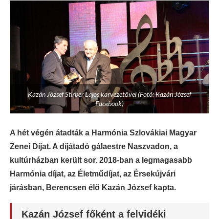
Kazán József Stirber Lajos karvezetővel (Fotó: Kazán József
Facebook)
A hét végén átadták a Harmónia Szlovákiai Magyar
Zenei Díjat. A díjátadó gálaestre Naszvadon, a
kultúrházban került sor. 2018-ban a legmagasabb
Harmónia díjat, az Életműdíjat, az Érsekújvári
járásban, Berencsen élő Kazán József kapta.
Kazán József főként a felvidéki