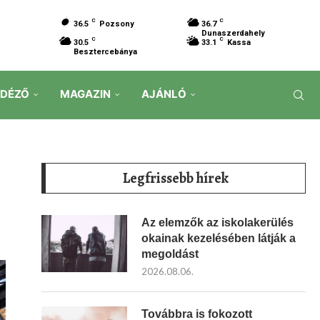
C
C
36.5
Pozsony
36.7
Dunaszerdahely
C
C
30.5
33.1
Kassa
Besztercebánya
IDÉZŐ
MAGAZIN
AJÁNLÓ
Legfrissebb hírek
Az elemzők az iskolakerülés
okainak kezelésében látják a
megoldást
2026.08.06.
Továbbra is fokozott