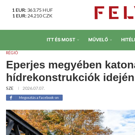
1 EUR:
363.75
HUF
1 EUR:
24.210
CZK
ITT ÉS MOST
MŰVELŐ
HITÉL
RÉGIÓ
Eperjes megyében katona
hídrekonstrukciók idején
SZE
2026.07.07.
Megosztás a Facebook-on