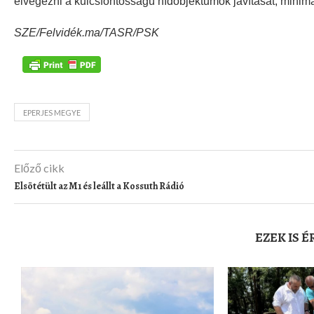
elvégezni a kulcsfontosságú hídobjektumok javítását, minim
SZE/Felvidék.ma/TASR/PSK
EPERJES MEGYE
Előző cikk
Elsötétült az M1 és leállt a Kossuth Rádió
EZEK IS 