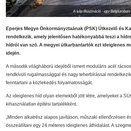
A kép illusztráció - egy Belgiumban
Eperjes Megye Önkormányztaának (PSK) Útkezelő és Kar
rendelkezik, amely jelentősen hatékonyabbá teszi a hídre
hídról van szó. A megyei útkarbantartók ezt ideiglenes m
idején.
A második világháború idejéből ismert moduláris acél rácso
rendkívüli rugalmassággal és nagy teherbírással rendelkezik, 
fenntartani a közlekedés folyamatosságát.
Az ideiglenes híd olyan elemekből jött létre, amelyeket a 
kihasználatlan építési tartalékként.
„Minden alkatrész alapos javításon, műszaki ellenőrzésen és 
összeállítani egy 24 méteres ideiglenes áthidalást. A szeg