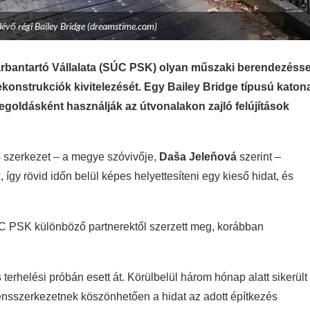
 lévő régi Bailey Bridge (dreamstime.com)
bantartó Vállalata (SÚC PSK) olyan műszaki berendezésse
konstrukciók kivitelezését. Egy Bailey Bridge típusú katon
egoldásként használják az útvonalakon zajló felújítások
s szerkezet – a megye szóvivője,
Daša Jeleňová
szerint –
így rövid időn belül képes helyettesíteni egy kieső hidat, és
SÚC PSK különböző partnerektől szerzett meg, korábban
terhelési próbán esett át. Körülbelül három hónap alatt sikerült
mensszerkezetnek köszönhetően a hidat az adott építkezés