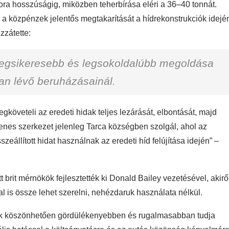
kora hosszúságig, miközben teherbírása eléri a 36–40 tonnát.
i a közpénzek jelentős megtakarítását a hídrekonstrukciók idejé
zzátette:
 legsikeresebb és legsokoldalúbb megoldása
n lévő beruházásainál.
egköveteli az eredeti hidak teljes lezárását, elbontását, majd
iglenes szerkezet jelenleg Tarca községben szolgál, ahol az
eállított hidat használnak az eredeti híd felújítása idején” –
 brit mérnökök fejlesztették ki Donald Bailey vezetésével, akirő
l is össze lehet szerelni, nehézdaruk használata nélkül.
nek köszönhetően gördülékenyebben és rugalmasabban tudja