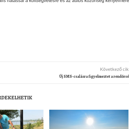
ális hatással a költségvetésre és az autós közönség kényelmére
Következő ci
Új SMS-csalásra figyelmeztet a rendőrs
ÉRDEKELHETIK