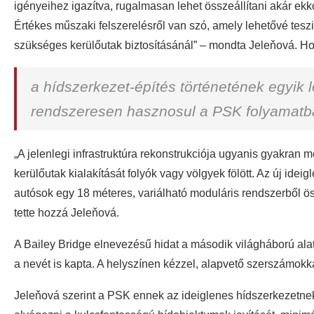
igényeihez igazítva, rugalmasan lehet összeállítani akár ek
Értékes műszaki felszerelésről van szó, amely lehetővé tesz
szükséges kerülőutak biztosításánál” – mondta Jeleňová. Ho
a hídszerkezet-építés történetének egyik
rendszeresen hasznosul a PSK folyamatba
„A jelenlegi infrastruktúra rekonstrukciója ugyanis gyakran m
kerülőutak kialakítását folyók vagy völgyek fölött. Az új ide
autósok egy 18 méteres, variálható moduláris rendszerből össz
tette hozzá Jeleňová.
A Bailey Bridge elnevezésű hidat a második világháború alatt
a nevét is kapta. A helyszínen kézzel, alapvető szerszámokka
Jeleňová szerint a PSK ennek az ideiglenes hídszerkezet