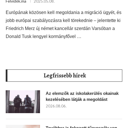
Felvidék.ma
2025.05.08.
Európának közösen kell megoldania a migráció ügyét, és
jobb európai szabályozásra kell törekednie – jelentette ki
Friedrich Merz új német kancellár szerdán Varsóban a
Donald Tusk lengyel kormányfővel …
Legfrissebb hírek
Az elemzők az iskolakerülés okainak
kezelésében látják a megoldást
2026.08.06.
Továbbra is fokozott tűzveszély van