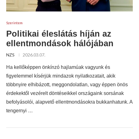
Szerintem
Politikai éleslátás híján az
ellentmondások hálójában
NZS
2026.03.07.
Ha kellőképpen önkínzó hajlamúak vagyunk és
figyelemmel kísérjük mindazok nyilatkozatait, akik
többnyire elhibázott, meggondolatlan, vagy éppen önös
érdekektől vezérelt döntéseikkel országaink sorsának
befolyásolói, alapvető ellentmondásokra bukkanhatunk. A
tengernyi …