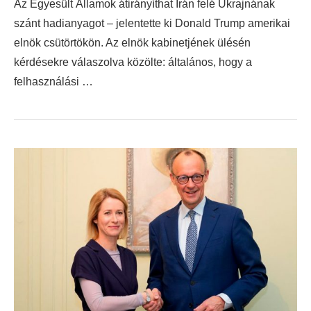
Az Egyesült Államok átirányíthat Irán felé Ukrajnának
szánt hadianyagot – jelentette ki Donald Trump amerikai
elnök csütörtökön. Az elnök kabinetjének ülésén
kérdésekre válaszolva közölte: általános, hogy a
felhasználási …