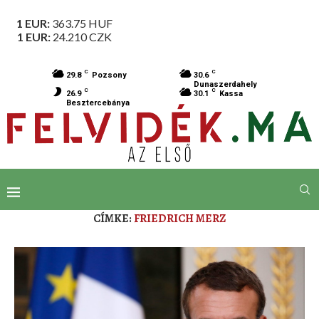
1 EUR:
363.75
HUF
1 EUR:
24.210
CZK
C
C
29.8
Pozsony
30.6
Dunaszerdahely
C
C
26.9
30.1
Kassa
Besztercebánya
CÍMKE:
FRIEDRICH MERZ