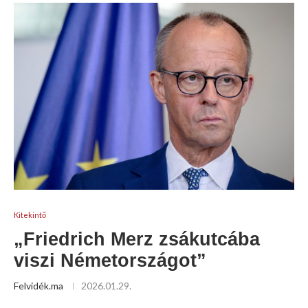
Kitekintő
„Friedrich Merz zsákutcába
viszi Németországot”
Felvidék.ma
2026.01.29.