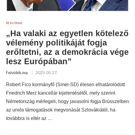
Itt és Most
„Ha valaki az egyetlen kötelező
vélemény politikáját fogja
erőltetni, az a demokrácia vége
lesz Európában”
Felvidék.ma
2025.05.27.
Robert Fico kormányfő (Smer-SD) élesen elhatárolódott
Friedrich Merz kancellár kijelentésétől, mely szerint
Németország mérlegeli, hogy javasolni fogja Brüsszelben
az uniós támogatások megvonását Szlovákiától, ha
továbbra is eltér az …