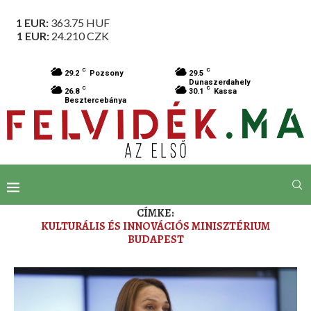
1 EUR:
363.75
HUF
1 EUR:
24.210
CZK
C
C
29.2
Pozsony
29.5
Dunaszerdahely
C
C
26.8
30.1
Kassa
Besztercebánya
CÍMKE:
KULTURÁLIS ÉS INNOVÁCIÓS MINISZTÉRIUM
BUDAPEST