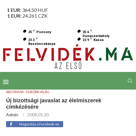
1 EUR:
364.50
HUF
1 EUR:
24.261
CZK
C
C
25
Pozsony
25.6
Dunaszerdahely
C
C
23.3
22.9
Kassa
Besztercebánya
ARCHÍVUM - EURÓPA-VILÁG
Új bizottsági javaslat az élelmiszerek
címkézésére
Admin
2008.01.30.
Megosztás a Facebook-on