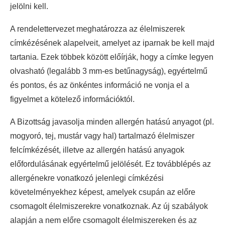
jelölni kell.
A rendelettervezet meghatározza az élelmiszerek
címkézésének alapelveit, amelyet az iparnak be kell majd
tartania. Ezek többek között előírják, hogy a címke legyen
olvasható (legalább 3 mm-es betűnagyság), egyértelmű
és pontos, és az önkéntes információ ne vonja el a
figyelmet a kötelező információktól.
A Bizottság javasolja minden allergén hatású anyagot (pl.
mogyoró, tej, mustár vagy hal) tartalmazó élelmiszer
felcímkézését, illetve az allergén hatású anyagok
előfordulásának egyértelmű jelölését. Ez továbblépés az
allergénekre vonatkozó jelenlegi címkézési
követelményekhez képest, amelyek csupán az előre
csomagolt élelmiszerekre vonatkoznak. Az új szabályok
alapján a nem előre csomagolt élelmiszereken és az