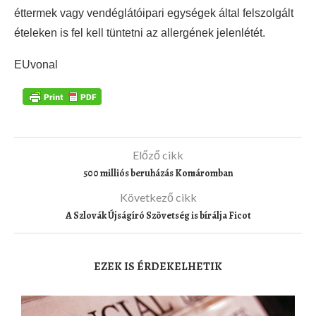
éttermek vagy vendéglátóipari egységek által felszolgált
ételeken is fel kell tüntetni az allergének jelenlétét.
EUvonal
Előző cikk
500 milliós beruházás Komáromban
Következő cikk
A Szlovák Újságíró Szövetség is bírálja Ficot
EZEK IS ÉRDEKELHETIK