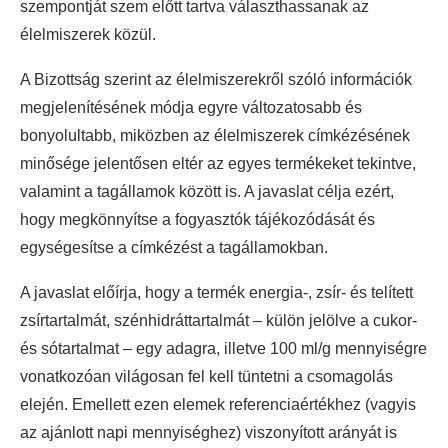
szempontját szem előtt tartva választhassanak az
élelmiszerek közül.
A Bizottság szerint az élelmiszerekről szóló információk
megjelenítésének módja egyre változatosabb és
bonyolultabb, miközben az élelmiszerek címkézésének
minősége jelentősen eltér az egyes termékeket tekintve,
valamint a tagállamok között is. A javaslat célja ezért,
hogy megkönnyítse a fogyasztók tájékozódását és
egységesítse a címkézést a tagállamokban.
A javaslat előírja, hogy a termék energia-, zsír- és telített
zsírtartalmát, szénhidráttartalmát – külön jelölve a cukor-
és sótartalmat – egy adagra, illetve 100 ml/g mennyiségre
vonatkozóan világosan fel kell tüntetni a csomagolás
elején. Emellett ezen elemek referenciaértékhez (vagyis
az ajánlott napi mennyiséghez) viszonyított arányát is