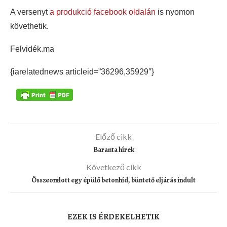
A versenyt
a produkció facebook oldalán
is nyomon
követhetik.
Felvidék.ma
{iarelatednews articleid=”36296,35929″}
Előző cikk
Baranta hírek
Következő cikk
Összeomlott egy épülő betonhíd, büntető eljárás indult
EZEK IS ÉRDEKELHETIK