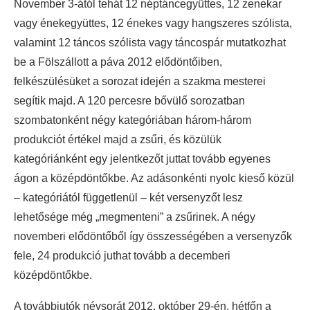
November 3-ától tehát 12 néptáncegyüttes, 12 zenekar
vagy énekegyüttes, 12 énekes vagy hangszeres szólista,
valamint 12 táncos szólista vagy táncospár mutatkozhat
be a Fölszállott a páva 2012 elődöntőiben,
felkészülésüket a sorozat idején a szakma mesterei
segítik majd. A 120 percesre bővülő sorozatban
szombatonként négy kategóriában három-három
produkciót értékel majd a zsűri, és közülük
kategóriánként egy jelentkezőt juttat tovább egyenes
ágon a középdöntőkbe. Az adásonkénti nyolc kieső közül
– kategóriától függetlenül – két versenyzőt lesz
lehetősége még „megmenteni” a zsűrinek. A négy
novemberi elődöntőből így összességében a versenyzők
fele, 24 produkció juthat tovább a decemberi
középdöntőkbe.
A továbbjutók névsorát 2012. október 29-én, hétfőn a