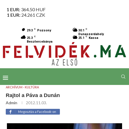
1 EUR:
364.50
HUF
1 EUR:
24.261
CZK
C
C
29.3
Pozsony
30.1
Dunaszerdahely
C
C
25.3
25.1
Kassa
Besztercebánya
ARCHÍVUM - KULTÚRA
Rajtol a Páva a Dunán
Admin
2012.11.03.
Megosztás a Facebook-on