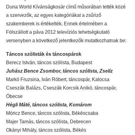
Duna World Kívánságkosár című műsorában tették közé
a szervezők, az egyes kategóriákat a zsűriző
szakemberek is értékelték. Ennek értelmében a
Fölszállott a páva 2012 televíziós tehetségkutató
versenyben a következő jelentkezők mutatkozhatnak be:
Táncos szólisták és táncospárok
Berecz István, táncos szólista, Budapest
Juhász Bence Zsombor, táncos szólista, Zselíz
Markó Fruzsina, Iván Róbert, táncospár, Kalocsa
Cseszák Balázs, Cseszák Korcsik Anikó, táncospár,
Óbecse
Hégli Máté, táncos szólista, Komárom
Móricz Bence, táncos szólista, Békéscsaba
Majer Tamás, táncos szólista, Debrecen
Okányi Mihály, táncos szólista, Békés