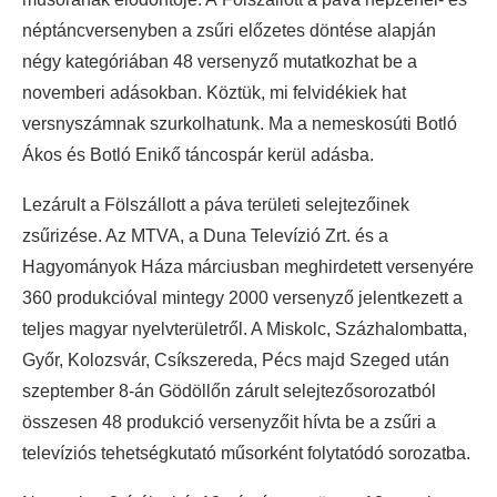
néptáncversenyben a zsűri előzetes döntése alapján
négy kategóriában 48 versenyző mutatkozhat be a
novemberi adásokban. Köztük, mi felvidékiek hat
versnyszámnak szurkolhatunk. Ma a nemeskosúti Botló
Ákos és Botló Enikő táncospár kerül adásba.
Lezárult a Fölszállott a páva területi selejtezőinek
zsűrizése. Az MTVA, a Duna Televízió Zrt. és a
Hagyományok Háza márciusban meghirdetett versenyére
360 produkcióval mintegy 2000 versenyző jelentkezett a
teljes magyar nyelvterületről. A Miskolc, Százhalombatta,
Győr, Kolozsvár, Csíkszereda, Pécs majd Szeged után
szeptember 8-án Gödöllőn zárult selejtezősorozatból
összesen 48 produkció versenyzőit hívta be a zsűri a
televíziós tehetségkutató műsorként folytatódó sorozatba.