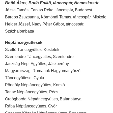
Botló Ákos, Botló Enikő, táncospár, Nemeskosút
Józsa Tamás, Farkas Réka, táncospár, Budapest
Bárdos Zsuzsanna, Körmöndi Tamás, táncospár, Miskolc
Heiger József, Nagy Péter Gábor, táncospár,
Százhalombatta
Néptáncegyüttesek
Szellő Táncegyüttes, Kostelek
Szentendre Táncegyüttes, Szentendre
Jászság Népi Együttes, Jászberény
Magyarországi Románok Hagyományőrző
Táncegyüttese, Gyula
Pöndöly Néptáncegyüttes, Komló
Tanac Néptáncegyüttes, Pécs
Ördögborda Néptáncegyüttes, Balánbánya
Rába Néptáncegyüttes, Győr