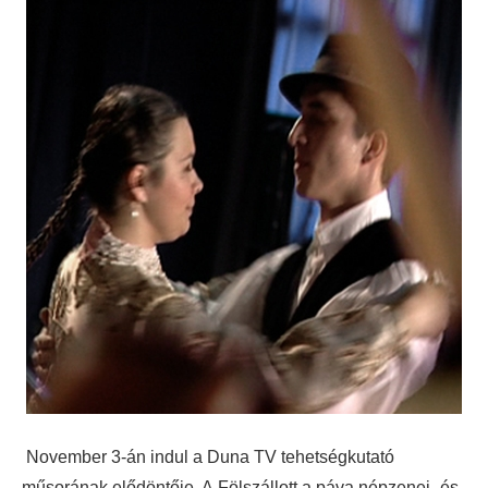
November 3-án indul a Duna TV tehetségkutató
műsorának elődöntője. A Fölszállott a páva népzenei- és