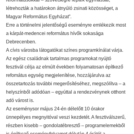
létrehozták a határokon átnyúló zsinati közösséget, a
Magyar Református Egyházat”.
Erre a történelmi jelentőségű eseményre emlékezik most
a kárpát-medencei református hívők sokasága
Debrecenben.
A cívis városba látogatókat színes programkínálat várja.
Az egész családnak tartalmas programokat nyújtó
fesztivál célja az elmúlt években folyamatosan építkező
refomátus egység megjelenítése, hozzájárulva az
összetartozás további megerősítéséhez, megszólítva – a
helyszínből adódóan – egyúttal a rendezvénynek otthont
adó várost is.
Az eseménysor május 24-én délelőtt 10 órakor
ünnepélyes megnyitóval veszi kezdetét. A fesztiválszerű,
részben kisebb – gondolatébresztő – programelemekből
is építkező eseményfolyamot délután 4 órától a