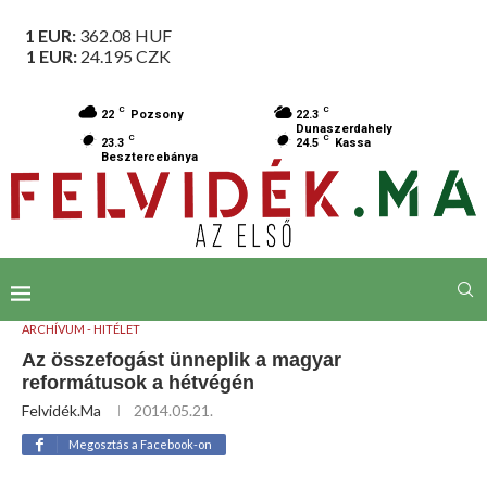
1 EUR:
362.08
HUF
1 EUR:
24.195
CZK
C
C
22
Pozsony
22.3
Dunaszerdahely
C
C
23.3
24.5
Kassa
Besztercebánya
ARCHÍVUM - HITÉLET
Az összefogást ünneplik a magyar
reformátusok a hétvégén
Felvidék.ma
2014.05.21.
Megosztás a Facebook-on