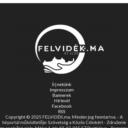
Írj nekünk
Impresszum
Bannerek
Hírlevél
Facebook
RSS
Copyright © 2025 FELVIDÉK.ma. Minden jog fenntartva. - A
hírportál működtetője: Szövetség a Közös Célokért - Združenie
za spoločné ciele, Május 1. tér 10-12, 815 57 Bratislava - Pozsony.