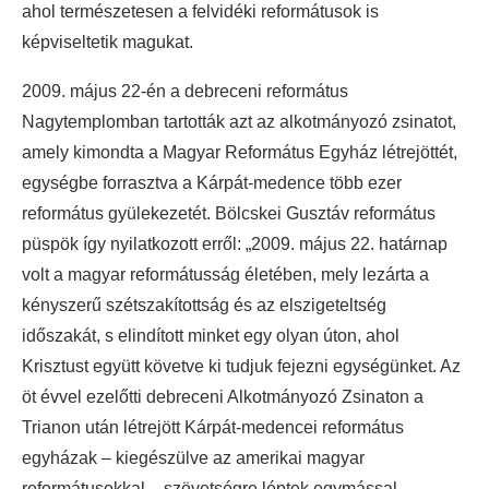
ahol természetesen a felvidéki reformátusok is
képviseltetik magukat.
2009. május 22-én a debreceni református
Nagytemplomban tartották azt az alkotmányozó zsinatot,
amely kimondta a Magyar Református Egyház létrejöttét,
egységbe forrasztva a Kárpát-medence több ezer
református gyülekezetét. Bölcskei Gusztáv református
püspök így nyilatkozott erről: „2009. május 22. határnap
volt a magyar reformátusság életében, mely lezárta a
kényszerű szétszakítottság és az elszigeteltség
időszakát, s elindított minket egy olyan úton, ahol
Krisztust együtt követve ki tudjuk fejezni egységünket. Az
öt évvel ezelőtti debreceni Alkotmányozó Zsinaton a
Trianon után létrejött Kárpát-medencei református
egyházak – kiegészülve az amerikai magyar
reformátusokkal – szövetségre léptek egymással,