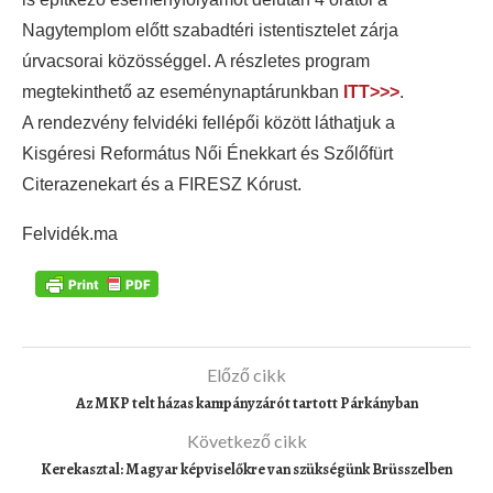
Nagytemplom előtt szabadtéri istentisztelet zárja
úrvacsorai közösséggel. A részletes program
megtekinthető az eseménynaptárunkban
ITT>>>
.
A rendezvény felvidéki fellépői között láthatjuk a
Kisgéresi Református Női Énekkart és Szőlőfürt
Citerazenekart és a FIRESZ Kórust.
Felvidék.ma
Előző cikk
Az MKP telt házas kampányzárót tartott Párkányban
Következő cikk
Kerekasztal: Magyar képviselőkre van szükségünk Brüsszelben