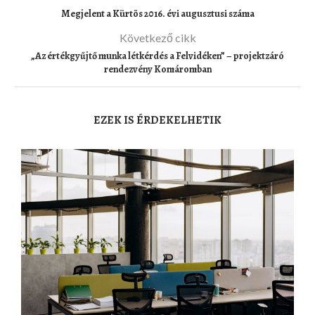
Megjelent a Kürtös 2016. évi augusztusi száma
Következő cikk
„Az értékgyűjtő munka létkérdés a Felvidéken” – projektzáró
rendezvény Komáromban
EZEK IS ÉRDEKELHETIK