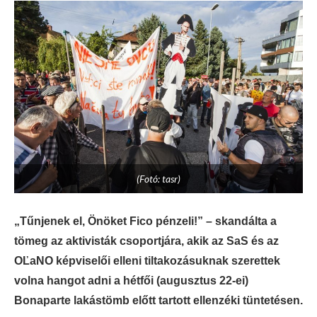
(Fotó: tasr)
„Tűnjenek el, Önöket Fico pénzeli!” – skandálta a
tömeg az aktivisták csoportjára, akik az SaS és az
OĽaNO képviselői elleni tiltakozásuknak szerettek
volna hangot adni a hétfői (augusztus 22-ei)
Bonaparte lakástömb előtt tartott ellenzéki tüntetésen.