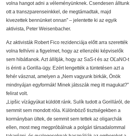
volna hangot adni a véleményünknek. Csendesen álltunk
ott a transzparenseinkkel, de megtámadtak, majd
kivezettek bennünket onnan” – jelentette ki az egyik
aktivista, Peter Weisenbacher.
Az aktivisták Robert Fico rezidenciája előtt arra szerették
volna felhívni a figyelmet, hogy az ellenzéki képviselők
sem hibátlanok. Azt állítják, hogy az SaS-t és az OĽaNO-t
is érinti a Gorilla-ügy. Ezért lengették a tüntetésen azt a
fehér vásznat, amelyen a „Nem vagyunk birkák, Önök
mindnyájan egyformák! Minek játsszák meg itt magukat?”
felirat volt.
„Lipšic vízágyúkat küldött ránk. Sulík tudott a Gorilláról, de
semmit sem mondott róla. Különböző tisztségekben a
kormányban ültek, de semmit sem tettek az oligarchák
ellen, most meg megpróbálnak a polgári társadalommal
takarózni, és gyalogosoknak használják az embereket a