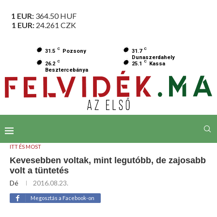
1 EUR:
364.50
HUF
1 EUR:
24.261
CZK
C
C
31.5
Pozsony
31.7
Dunaszerdahely
C
C
26.2
25.1
Kassa
Besztercebánya
ITT ÉS MOST
Kevesebben voltak, mint legutóbb, de zajosabb
volt a tüntetés
Dé
2016.08.23.
Megosztás a Facebook-on