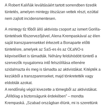
A Robert Kaliňák leváltásáért tartott sorrendben tizedik
tüntetés, amelyen mintegy ötszázan vettek részt, ezúttal
nem zajlott incidensmentesen.
A mintegy tíz főből álló aktivista csoport az ismert Gorilla-
tüntetések főszervezőjével, Alena Krempaskával az élen
saját transzparensekkel érkezett a Bonaparte előtti
tüntetésre, amelyek az SaS-es és az OĽaNO-s
képviselőket is támadták. Néhány feldühödött tüntető a
szervezők nyugalomra intő felszólítása ellenére
szidalmazta és meg is támadta az aktivistákat. Kitépték a
kezükből a transzparenseket, majd tönkretették vagy
eldobták azokat.
A rendőrség végül kivezette a tömegből az aktivistákat.
„Állítólag a biztonságunk érdekében” – mondta
Krempaská. „Szabad országban élünk, mi is szerettünk