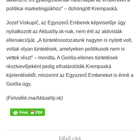
politikai marketingjükhöz” – dühöngött Krempaská.
Jozef Viskupič, az Egyszerű Emberek képviselője úgy
nyilatkozott az Aktuality.sk-nak, nem érti az aktivisták
ellenakcióját. „A tüntetéssorozatunk nagyon is nyitott volt,
voltak olyan tüntetések, amelyeken politikusok nem is
vettek részt” – mondta. A Gorilla-ellenes tüntetések
résztvevőjeként pedig elhatárolódik Krempaská
kijelentésétől, miszerint az Egyszerű Embereket is érinti a
Gorilla-ügy.
(Felvidék.ma/Aktuality.sk)
Előző cikk