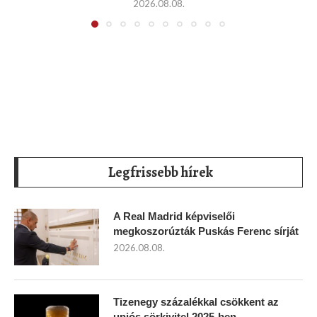
2026.08.08.
Legfrissebb hírek
A Real Madrid képviselői
megkoszorúzták Puskás Ferenc sírját
2026.08.08.
Tizenegy százalékkal csökkent az
uniós sörkivitel 2025-ben