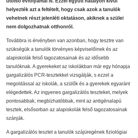
utolsó évfolyamai is. Ezzel együtt hatályon kívül
helyezték azt a feltételt, hogy csak azok a tanulók
vehetnek részt jelenléti oktatáson, akiknek a szülei
nem dolgozhatnak otthonról.
Továbbra is érvényben van azonban, hogy tesztre van
szükségük a tanulók törvényes képviselőinek és az
alapiskolák felső tagozatosainak és az idősebb
tanulóknak. A gyerekeket az iskolákban már egy hónapja
gargalizálós PCR-tesztekkel vizsgálják, s ezzel a
megoldással az iskolák, a szülők és a gyerekek egyaránt
elégedettek. Az ingyenes gargalizálós teszteket, melyek
pontosabbak, megbízhatóbbak, mint az antigénalapú
tesztek, elsősorban az alapiskolák felső tagozatosainak
szánják.
A gargalizálós tesztet a tanulók szájüregének fiziológiai