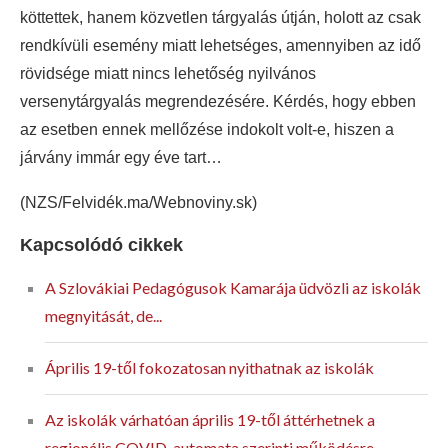
köttettek, hanem közvetlen tárgyalás útján, holott az csak
rendkívüli esemény miatt lehetséges, amennyiben az idő
rövidsége miatt nincs lehetőség nyilvános
versenytárgyalás megrendezésére. Kérdés, hogy ebben
az esetben ennek mellőzése indokolt volt-e, hiszen a
járvány immár egy éve tart…
(NZS/Felvidék.ma/Webnoviny.sk)
Kapcsolódó cikkek
A Szlovákiai Pedagógusok Kamarája üdvözli az iskolák
megnyitását, de...
Április 19-től fokozatosan nyithatnak az iskolák
Az iskolák várhatóan április 19-től áttérhetnek a
regionális COVID-automata szerinti működésre