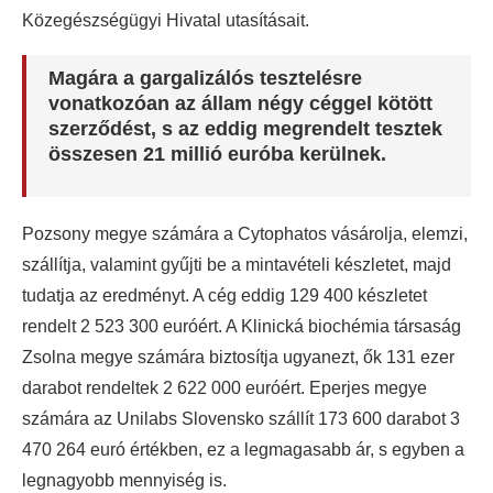
Közegészségügyi Hivatal utasításait.
Magára a gargalizálós tesztelésre
vonatkozóan az állam négy céggel kötött
szerződést, s az eddig megrendelt tesztek
összesen 21 millió euróba kerülnek.
Pozsony megye számára a Cytophatos vásárolja, elemzi,
szállítja, valamint gyűjti be a mintavételi készletet, majd
tudatja az eredményt. A cég eddig 129 400 készletet
rendelt 2 523 300 euróért. A Klinická biochémia társaság
Zsolna megye számára biztosítja ugyanezt, ők 131 ezer
darabot rendeltek 2 622 000 euróért. Eperjes megye
számára az Unilabs Slovensko szállít 173 600 darabot 3
470 264 euró értékben, ez a legmagasabb ár, s egyben a
legnagyobb mennyiség is.