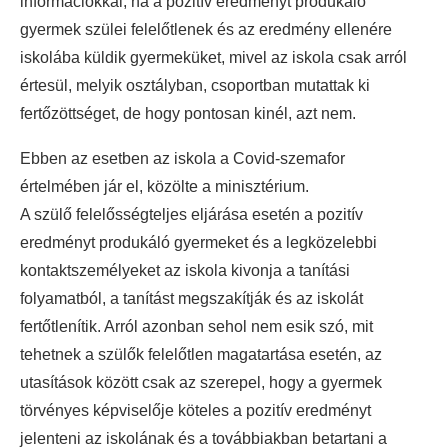
információkkal, ha a pozitív eredményt produkáló
gyermek szülei felelőtlenek és az eredmény ellenére
iskolába küldik gyermeküket, mivel az iskola csak arról
értesül, melyik osztályban, csoportban mutattak ki
fertőzöttséget, de hogy pontosan kinél, azt nem.
Ebben az esetben az iskola a Covid-szemafor
értelmében jár el, közölte a minisztérium.
A szülő felelősségteljes eljárása esetén a pozitív
eredményt produkáló gyermeket és a legközelebbi
kontaktszemélyeket az iskola kivonja a tanítási
folyamatból, a tanítást megszakítják és az iskolát
fertőtlenítik. Arról azonban sehol nem esik szó, mit
tehetnek a szülők felelőtlen magatartása esetén, az
utasítások között csak az szerepel, hogy a gyermek
törvényes képviselője köteles a pozitív eredményt
jelenteni az iskolának és a továbbiakban betartani a