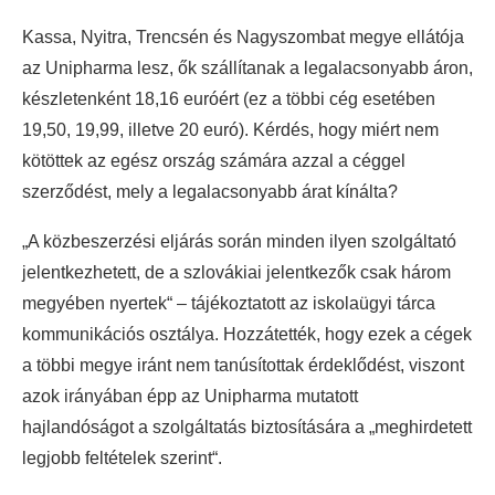
Kassa, Nyitra, Trencsén és Nagyszombat megye ellátója
az Unipharma lesz, ők szállítanak a legalacsonyabb áron,
készletenként 18,16 euróért (ez a többi cég esetében
19,50, 19,99, illetve 20 euró). Kérdés, hogy miért nem
kötöttek az egész ország számára azzal a céggel
szerződést, mely a legalacsonyabb árat kínálta?
„A közbeszerzési eljárás során minden ilyen szolgáltató
jelentkezhetett, de a szlovákiai jelentkezők csak három
megyében nyertek“ – tájékoztatott az iskolaügyi tárca
kommunikációs osztálya. Hozzátették, hogy ezek a cégek
a többi megye iránt nem tanúsítottak érdeklődést, viszont
azok irányában épp az Unipharma mutatott
hajlandóságot a szolgáltatás biztosítására a „meghirdetett
legjobb feltételek szerint“.