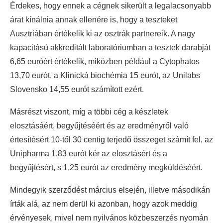
Érdekes, hogy ennek a cégnek sikerült a legalacsonyabb
árat kínálnia annak ellenére is, hogy a teszteket
Ausztriában értékelik ki az osztrák partnereik. A nagy
kapacitású akkreditált laboratóriumban a tesztek darabját
6,65 euróért értékelik, miközben például a Cytophatos
13,70 eurót, a Klinická biochémia 15 eurót, az Unilabs
Slovensko 14,55 eurót számított ezért.
Másrészt viszont, míg a többi cég a készletek
elosztásáért, begyűjtéséért és az eredményről való
értesítésért 10-től 30 centig terjedő összeget számít fel, az
Unipharma 1,83 eurót kér az elosztásért és a
begyűjtésért, s 1,25 eurót az eredmény megküldéséért.
Mindegyik szerződést március elsején, illetve másodikán
írták alá, az nem derül ki azonban, hogy azok meddig
érvényesek, mivel nem nyilvános közbeszerzés nyomán