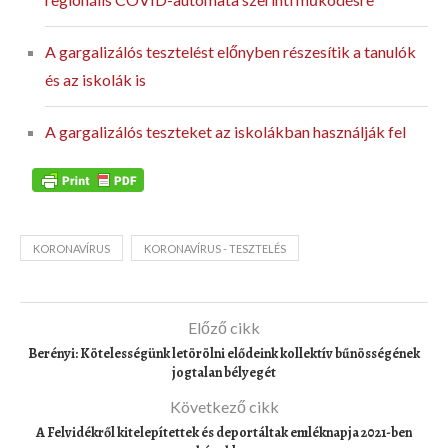
A gargalizálós tesztelést előnyben részesítik a tanulók
és az iskolák is
A gargalizálós teszteket az iskolákban használják fel
KORONAVÍRUS
KORONAVÍRUS - TESZTELÉS
Előző cikk
Berényi: Kötelességünk letörölni elődeink kollektív bűnösségének
jogtalan bélyegét
Következő cikk
A Felvidékről kitelepítettek és deportáltak emléknapja 2021-ben