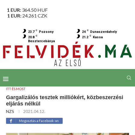
1 EUR:
364.50
HUF
1 EUR:
24.261
CZK
C
C
23.7
Pozsony
24
Dunaszerdahely
C
C
20.8
21.2
Kassa
Besztercebánya
ITT ÉS MOST
Gargalizálós tesztek milliókért, közbeszerzési
eljárás nélkül
NZS
2021.04.12.
Megosztás a Facebook-on