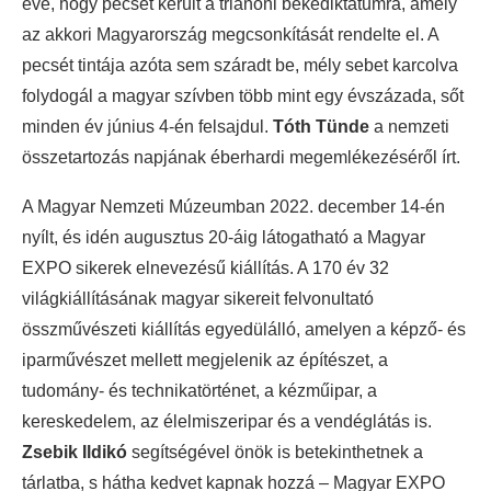
éve, hogy pecsét került a trianoni békediktátumra, amely
az akkori Magyarország megcsonkítását rendelte el. A
pecsét tintája azóta sem száradt be, mély sebet karcolva
folydogál a magyar szívben több mint egy évszázada, sőt
minden év június 4-én felsajdul.
Tóth Tünde
a nemzeti
összetartozás napjának éberhardi megemlékezéséről írt.
A Magyar Nemzeti Múzeumban 2022. december 14-én
nyílt, és idén augusztus 20-áig látogatható a Magyar
EXPO sikerek elnevezésű kiállítás. A 170 év 32
világkiállításának magyar sikereit felvonultató
összművészeti kiállítás egyedülálló, amelyen a képző- és
iparművészet mellett megjelenik az építészet, a
tudomány- és technikatörténet, a kézműipar, a
kereskedelem, az élelmiszeripar és a vendéglátás is.
Zsebik Ildikó
segítségével önök is betekinthetnek a
tárlatba, s hátha kedvet kapnak hozzá – Magyar EXPO