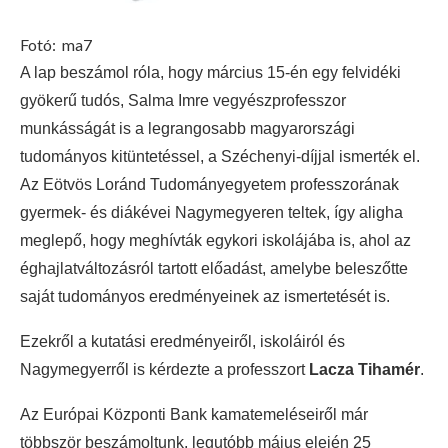
Fotó:
ma7
A lap beszámol róla, hogy március 15-én egy felvidéki
gyökerű tudós, Salma Imre vegyészprofesszor
munkásságát is a legrangosabb magyarországi
tudományos kitüntetéssel, a Széchenyi-díjjal ismerték el.
Az Eötvös Loránd Tudományegyetem professzorának
gyermek- és diákévei Nagymegyeren teltek, így aligha
meglepő, hogy meghívták egykori iskolájába is, ahol az
éghajlatváltozásról tartott előadást, amelybe beleszőtte
saját tudományos eredményeinek az ismertetését is.
Ezekről a kutatási eredményeiről, iskoláiról és
Nagymegyerről is kérdezte a professzort
Lacza Tihamér
.
Az Európai Központi Bank kamatemeléseiről már
többször beszámoltunk, legutóbb május elején 25