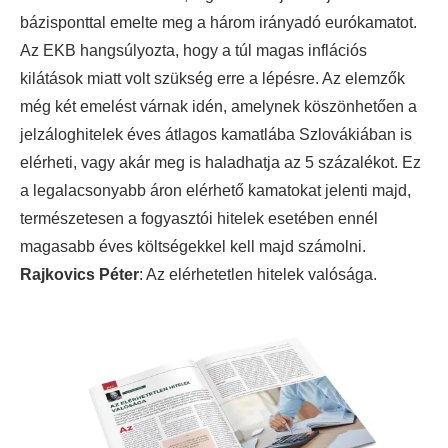
bázisponttal emelte meg a három irányadó eurókamatot.
Az EKB hangsúlyozta, hogy a túl magas inflációs
kilátások miatt volt szükség erre a lépésre. Az elemzők
még két emelést várnak idén, amelynek köszönhetően a
jelzáloghitelek éves átlagos kamatlába Szlovákiában is
elérheti, vagy akár meg is haladhatja az 5 százalékot. Ez
a legalacsonyabb áron elérhető kamatokat jelenti majd,
természetesen a fogyasztói hitelek esetében ennél
magasabb éves költségekkel kell majd számolni.
Rajkovics Péter
: Az elérhetetlen hitelek valósága.