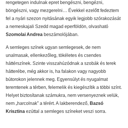
rengetegen indulnak epret bengészni, bengézni,
böngészni, vagy mezgerelni…
Évekkel ezelőtt fedeztem
fel a nyári szezon nyitásának egyik legjobb szórakozását
a nemeskajali Szedd magad eperföldön, olvasható
Szomolai Andrea
beszámolójában.
A semleges színek ugyan semlegesek, de nem
unalmasak, ellenkezőleg, tökéletes és csendes
háttérszínek. Szinte visszahúzódnak a szobák és terek
hátterébe, még akkor is, ha falakon vagy nagyobb
bútorokon jelennek meg. Egyensúlyt és nyugalmat
teremtenek a térben, felemelik és kiegészítik a többi színt.
Helyet biztosítanak számukra, nem versenyeznek velük,
nem „harcolnak” a térért. A lakberendező,
Bazsó
Krisztina
ezúttal a semleges színeket veszi sorra.