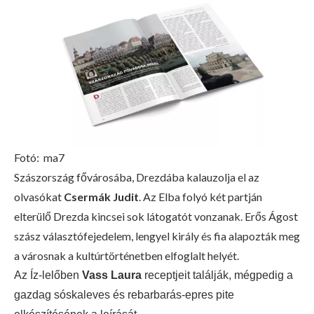
Fotó:
ma7
Szászország fővárosába, Drezdába kalauzolja el az
olvasókat
Csermák Judit
. Az Elba folyó két partján
elterülő Drezda kincsei sok látogatót vonzanak. Erős Ágost
szász választófejedelem, lengyel király és fia alapozták meg
a városnak a kultúrtörténetben elfoglalt helyét.
Az Íz-lelőben
Vass Laura
receptjeit találják, mégpedig a
gazdag sóskaleves és rebarbarás-epres pite