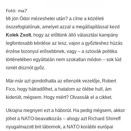
Fotó:
ma7
Mi jön Ódor mézeshetei után? a címe a közéleti
összefoglalónak, amelyet azzal a megállapítással kezd
Kolek Zsolt
, hogy az előttünk álló választási kampány
legfontosabb kérdése az lesz, vajon a győzteshez húzás
érzése bizonyul erősebbnek, vagy – a szlovák politika
történetében egyáltalán nem szokatlan módon – sok lúd
ismét disznót győz.
Már-már azt gondolhatta az ellenzék vezetője, Robert
Fico, hogy hátradőlhet, a hatalom az ölébe hull, ám
kiderült, mégsem. Hogy miért? Olvassák el a cikket.
Ukrajna megnyeri ezt a háborút. Ha pedig mégsem, akkor
jöhet a NATO-beavatkozás – ahogy azt Richard Shirreff
nyugalmazott brit tábornok, a NATO korábbi európai