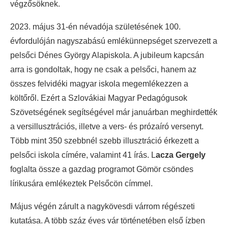
végzősöknek.
2023. május 31-én névadója születésének 100.
évfordulóján nagyszabású emlékünnepséget szervezett a
pelsőci Dénes György Alapiskola. A jubileum kapcsán
arra is gondoltak, hogy ne csak a pelsőci, hanem az
összes felvidéki magyar iskola megemlékezzen a
költőről. Ezért a Szlovákiai Magyar Pedagógusok
Szövetségének segítségével már januárban meghirdették
a versillusztrációs, illetve a vers- és prózaíró versenyt.
Több mint 350 szebbnél szebb illusztráció érkezett a
pelsőci iskola címére, valamint 41 írás.
L
acza Gergely
foglalta össze a gazdag programot Gömör csöndes
lírikusára emlékeztek Pelsőcön címmel.
Május végén zárult a nagykövesdi várrom régészeti
kutatása. A több száz éves vár történetében első ízben