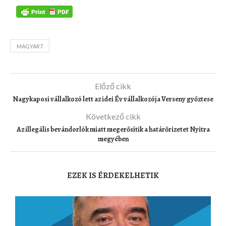
MAGYAR7
Előző cikk
Nagykaposi vállalkozó lett az idei Év vállalkozója Verseny győztese
Következő cikk
Az illegális bevándorlók miatt megerősítik a határőrizetet Nyitra
megyében
EZEK IS ÉRDEKELHETIK