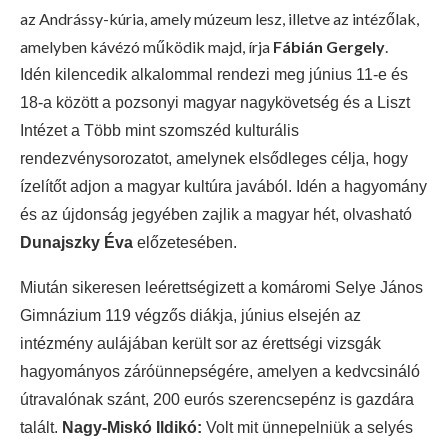
az Andrássy-kúria, amely múzeum lesz, illetve az intézőlak,
amelyben kávézó működik majd, írja
Fábián Gergely
.
Idén kilencedik alkalommal rendezi meg június 11-e és
18-a között a pozsonyi magyar nagykövetség és a Liszt
Intézet a Több mint szomszéd kulturális
rendezvénysorozatot, amelynek elsődleges célja, hogy
ízelítőt adjon a magyar kultúra javából. Idén a hagyomány
és az újdonság jegyében zajlik a magyar hét, olvasható
Dunajszky Éva
előzetesében.
Miután sikeresen leérettségizett a komáromi Selye János
Gimnázium 119 végzős diákja, június elsején az
intézmény aulájában került sor az érettségi vizsgák
hagyományos záróünnepségére, amelyen a kedvcsináló
útravalónak szánt, 200 eurós szerencsepénz is gazdára
talált.
Nagy-Miskó Ildikó:
Volt mit ünnepelniük a selyés