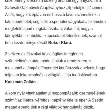
kezdeményezésére a község beadott egy pályázatot a
Szlovák Gázművek Alapítványhoz „Sportolj te is” címmel.
A cél, hogy középtávon és hosszú távon színesítsék a
falu sportéletét, segítsék a sportolni vágyókat a számukra
megfelelő sport megtalálásában, valamint, hogy a
környékbeli klubokkal kapcsolatot létesítsenek, számol
be a kezdeményezésről
Bokor Klára
.
Zselízen az éjszakai közvilágítás ideiglenes
szüneteltetése után módosítottak a rendszeren, s
mostantól a lámpák fényerejét korlátozzák ahelyett, hogy
teljesen lekapcsolnák a világítást, írja tudósításában
Kaszmán Zoltán
.
A kora nyár vitathatatlanul legpompásabb csemegéjének
számít az illatos, vérpiros, napfény érlelte eper. A Szedd
magad eperföldek a régi világok hangulatát idézik,