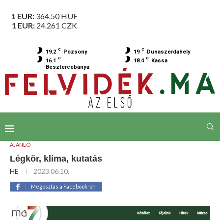
1 EUR:
364.50
HUF
1 EUR:
24.261
CZK
C
C
19.2
Pozsony
19
Dunaszerdahely
C
C
16.1
18.4
Kassa
Besztercebánya
AJÁNLÓ
Légkör, klíma, kutatás
HE
2023.06.10.
Megosztás a Facebook-on