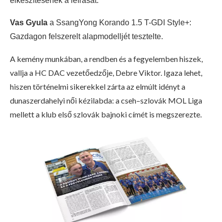
elkészítésének a leírását.
Vas Gyula
a SsangYong Korando 1.5 T-GDI Style+:
Gazdagon felszerelt alapmodelljét tesztelte.
A kemény munkában, a rendben és a fegyelemben hiszek,
vallja a HC DAC vezetőedzője, Debre Viktor. Igaza lehet,
hiszen történelmi sikerekkel zárta az elmúlt idényt a
dunaszerdahelyi női kézilabda: a cseh–szlovák MOL Liga
mellett a klub első szlovák bajnoki címét is megszerezte.