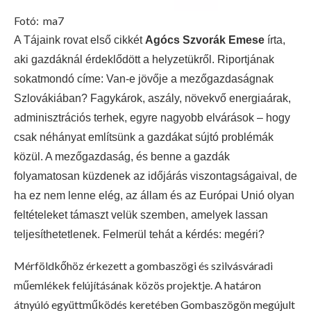
Fotó:
ma7
A Tájaink rovat első cikkét
Agócs Szvorák Emese
írta,
aki gazdáknál érdeklődött a helyzetükről. Riportjának
sokatmondó címe: Van-e jövője a mezőgazdaságnak
Szlovákiában? Fagykárok, aszály, növekvő energiaárak,
adminisztrációs terhek, egyre nagyobb elvárások – hogy
csak néhányat említsünk a gazdákat sújtó problémák
közül. A mezőgazdaság, és benne a gazdák
folyamatosan küzdenek az időjárás viszontagságaival, de
ha ez nem lenne elég, az állam és az Európai Unió olyan
feltételeket támaszt velük szemben, amelyek lassan
teljesíthetetlenek. Felmerül tehát a kérdés: megéri?
Mérföldkőhöz érkezett a gombaszögi és szilvásváradi
műemlékek felújításának közös projektje. A határon
átnyúló együttműködés keretében Gombaszögön megújult