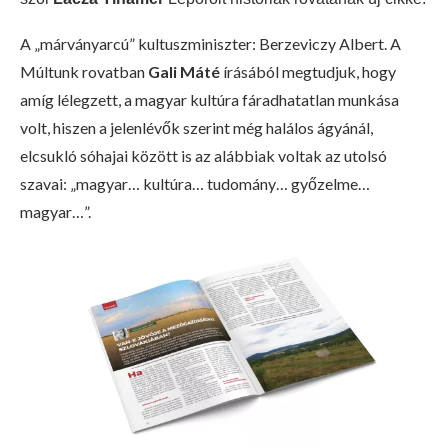
A „márványarcú” kultuszminiszter: Berzeviczy Albert. A
Múltunk rovatban
Gali Máté
írásából megtudjuk, hogy
amíg lélegzett, a magyar kultúra fáradhatatlan munkása
volt, hiszen a jelenlévők szerint még halálos ágyánál,
elcsukló sóhajai között is az alábbiak voltak az utolsó
szavai: „magyar… kultúra… tudomány… győzelme…
magyar…”.