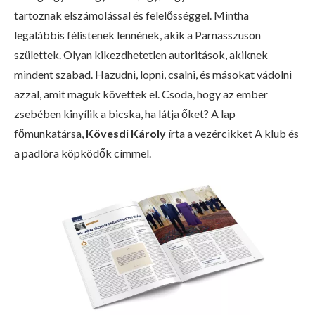
tartoznak elszámolással és felelősséggel. Mintha
legalábbis félistenek lennének, akik a Parnasszuson
születtek. Olyan kikezdhetetlen autoritások, akiknek
mindent szabad. Hazudni, lopni, csalni, és másokat vádolni
azzal, amit maguk követtek el. Csoda, hogy az ember
zsebében kinyílik a bicska, ha látja őket? A lap
főmunkatársa,
Kövesdi Károly
írta a vezércikket A klub és
a padlóra köpködők címmel.