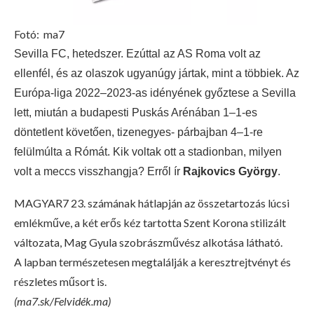
Fotó:
ma7
Sevilla FC, hetedszer. Ezúttal az AS Roma volt az
ellenfél, és az olaszok ugyanúgy jártak, mint a többiek. Az
Európa-liga 2022–2023-as idényének győztese a Sevilla
lett, miután a budapesti Puskás Arénában 1–1-es
döntetlent követően, tizenegyes- párbajban 4–1-re
felülmúlta a Rómát. Kik voltak ott a stadionban, milyen
volt a meccs visszhangja? Erről ír
Rajkovics György
.
MAGYAR7 23. számának hátlapján az összetartozás lúcsi
emlékműve, a két erős kéz tartotta Szent Korona stilizált
változata, Mag Gyula szobrászművész alkotása látható.
A lapban természetesen megtalálják a keresztrejtvényt és
részletes műsort is.
(ma7.sk/Felvidék.ma)