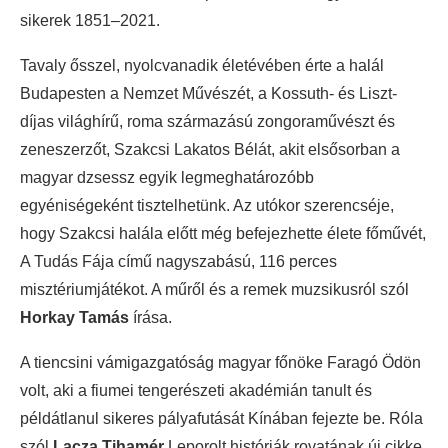
sikerek 1851–2021.
Tavaly ősszel, nyolcvanadik életévében érte a halál
Budapesten a Nemzet Művészét, a Kossuth- és Liszt-
díjas világhírű, roma származású zongoraművészt és
zeneszerzőt, Szakcsi Lakatos Bélát, akit elsősorban a
magyar dzsessz egyik legmeghatározóbb
egyéniségeként tisztelhetünk. Az utókor szerencséje,
hogy Szakcsi halála előtt még befejezhette élete főművét,
A Tudás Fája című nagyszabású, 116 perces
misztériumjátékot. A műről és a remek muzsikusról szól
Horkay Tamás
írása.
A tiencsini vámigazgatóság magyar főnöke Faragó Ödön
volt, aki a fiumei tengerészeti akadémián tanult és
példátlanul sikeres pályafutását Kínában fejezte be. Róla
szól
Lacza Tihamér
Leporolt históriák rovatának új cikke.