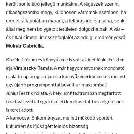
került sor feltáró jellegű munkákra. A régészek szerint
ritkaságszámba megy, különösen várromok esetében, ha
eredeti állapotában maradt, a feltárás idejéig soha, senki
által meg nem bolygatott területen dolgozhatnak. A vár –
és titkai címmel írt összefoglalót az eddigi eredményekről
Molnár Gabriella
.
Közéleti fórum és könnyűzene is volt az idei JúniusFeszten,
írja
Virsinszky Tamás
. A már hagyományosnak mondható
családi nap programjai és a könnyűzenei koncertek mellett
egy újabb programponttal bővült a rimaszombati
JúniusFeszt kínálata. A helyi amfiteátrumban megtartott
fesztivál ezúttal egy közéleti kerekasztal-beszélgetésnek
is teret adott.
A kamocsai önkormányzat mellett működő sportért,
kultúráért és ifjúságért felelős bizottság