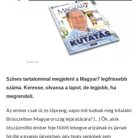
Színes tartalommal megjelent a Magyar7 legfrissebb
száma. Keresse, olvassa a lapot, de legjobb, ha
megrendeli.
Az ember csak ül, és töpreng, vajon mit tudnak még kitalálni
Brüsszelben Magyarország lejáratására? (…) Ők, akik
ötszázmillió ember feje fölött lebegve urizálnak és járnak
térdig a gyanús ügyekben, úgy, hogy senkinek sem