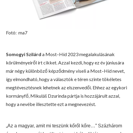
Fotó:
ma7
Somogyi Szilárd
a Most–Híd 2023 megalakulásának
körülményeiről írt cikket. Azzal kezdi, hogy ez év júniusára
már négy különböző képződmény viseli a Most–Híd nevet,
így elmondható, hogy a választók e téren szinte tökéletes
megtévesztésnek lehetnek az elszenvedői. Ehhez az egykori
kormányfő, Mikuláš Dzurinda pártja is hozzájárult azzal,
hogy a nevébe illesztette ezt a megnevezést.
„Az a magyar, amit mi teszünk kőről kőre…” Százhárom