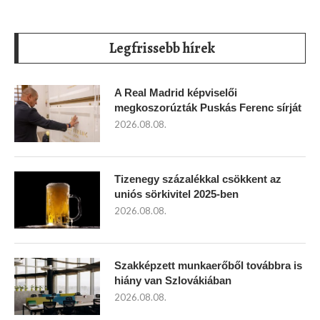
Legfrissebb hírek
A Real Madrid képviselői
megkoszorúzták Puskás Ferenc sírját
2026.08.08.
Tizenegy százalékkal csökkent az
uniós sörkivitel 2025-ben
2026.08.08.
Szakképzett munkaerőből továbbra is
hiány van Szlovákiában
2026.08.08.