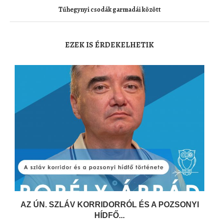
Tűhegynyi csodák garmadái között
EZEK IS ÉRDEKELHETIK
AZ ÚN. SZLÁV KORRIDORRÓL ÉS A POZSONYI
HÍDFŐ...