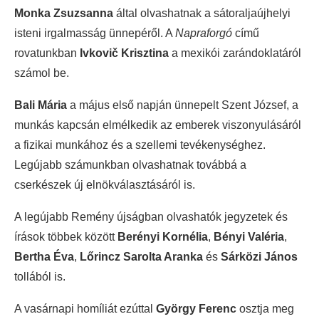
Monka Zsuzsanna
által olvashatnak a sátoraljaújhelyi
isteni irgalmasság ünnepéről. A
Napraforgó
című
rovatunkban
Ivkovič Krisztina
a mexikói zarándoklatáról
számol be.
Bali Mária
a május első napján ünnepelt Szent József, a
munkás kapcsán elmélkedik az emberek viszonyulásáról
a fizikai munkához és a szellemi tevékenységhez.
Legújabb számunkban olvashatnak továbbá a
cserkészek új elnökválasztásáról is.
A legújabb Remény újságban olvashatók jegyzetek és
írások többek között
Berényi Kornélia
,
Bényi Valéria
,
Bertha Éva
,
Lőrincz Sarolta Aranka
és
Sárközi János
tollából is.
A vasárnapi homíliát ezúttal
György Ferenc
osztja meg