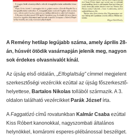
A Remény hetilap legújabb száma, amely április 28-
án, húsvét ötödik vasárnapján jelenik meg, nagyon
sok érdekes olvasnivalót kínál.
Az újság első oldalán,
„Elfoglaltság”
címmel megjelent
szerkesztőségi vezércikk ezúttal az újság főszerkesztő-
helyettese,
Bartalos Nikolas
tollából származik. A 3.
oldalon található vezércikket
Parák József
írta.
A
Faggatózó
című rovatunkban
Kalmár Csaba
ezúttal
Kiss Róbert kanonokkal, nagyszombati általános
helynökkel, komáromi esperes-plébánossal beszélget.