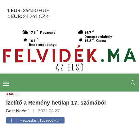
1 EUR:
364.50
HUF
1 EUR:
24.261
CZK
C
C
17.6
Pozsony
16.7
Dunaszerdahely
C
C
16.1
16.2
Kassa
Besztercebánya
AJÁNLÓ
Ízelítő a Remény hetilap 17. számából
Bott Noémi
2024.04.27.
Megosztás a Facebook-on