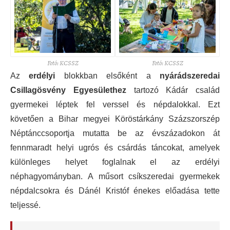
Fotó: KCSSZ
Fotó: KCSSZ
Az
erdélyi
blokkban elsőként a
nyárádszeredai
Csillagösvény Egyesülethez
tartozó Kádár család
gyermekei léptek fel verssel és népdalokkal. Ezt
követően a Bihar megyei Köröstárkány Százszorszép
Néptánccsoportja mutatta be az évszázadokon át
fennmaradt helyi ugrós és csárdás táncokat, amelyek
különleges helyet foglalnak el az erdélyi
néphagyományban. A műsort csíkszeredai gyermekek
népdalcsokra és Dánél Kristóf énekes előadása tette
teljessé.