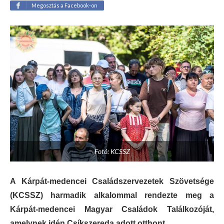
Megosztás a Facebook-on
Fotó: KCSSZ
A Kárpát-medencei Családszervezetek Szövetsége
(KCSSZ) harmadik alkalommal rendezte meg a
Kárpát-medencei Magyar Családok Találkozóját,
amelynek idén Csíkszereda adott otthont.