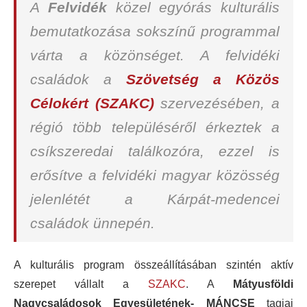
A
Felvidék
közel egyórás kulturális
bemutatkozása sokszínű programmal
várta a közönséget. A felvidéki
családok a
Szövetség a Közös
Célokért (SZAKC)
szervezésében, a
régió több településéről érkeztek a
csíkszeredai találkozóra, ezzel is
erősítve a felvidéki magyar közösség
jelenlétét a Kárpát-medencei
családok ünnepén.
A kulturális program összeállításában szintén aktív
szerepet vállalt a
SZAKC
. A
Mátyusföldi
Nagycsaládosok Egyesületének- MÁNCSE
tagjai