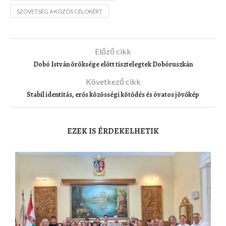
SZÖVETSÉG A KÖZÖS CÉLOKÉRT
Előző cikk
Dobó István öröksége előtt tisztelegtek Dobóruszkán
Következő cikk
Stabil identitás, erős közösségi kötődés és óvatos jövőkép
EZEK IS ÉRDEKELHETIK