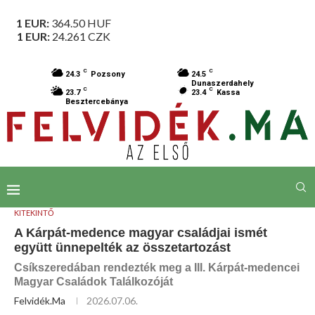
1 EUR:
364.50
HUF
1 EUR:
24.261
CZK
C
C
24.3
Pozsony
24.5
Dunaszerdahely
C
C
23.7
23.4
Kassa
Besztercebánya
KITEKINTŐ
A Kárpát-medence magyar családjai ismét
együtt ünnepelték az összetartozást
Csíkszeredában rendezték meg a III. Kárpát-medencei
Magyar Családok Találkozóját
Felvidék.ma
2026.07.06.