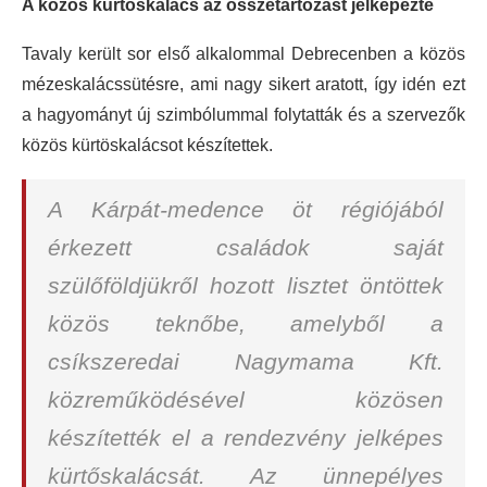
A közös kürtőskalács az összetartozást jelképezte
Tavaly került sor első alkalommal Debrecenben a közös
mézeskalácssütésre, ami nagy sikert aratott, így idén ezt
a hagyományt új szimbólummal folytatták és a szervezők
közös kürtöskalácsot készítettek.
A Kárpát-medence öt régiójából
érkezett családok saját
szülőföldjükről hozott lisztet öntöttek
közös teknőbe, amelyből a
csíkszeredai Nagymama Kft.
közreműködésével közösen
készítették el a rendezvény jelképes
kürtőskalácsát. Az ünnepélyes