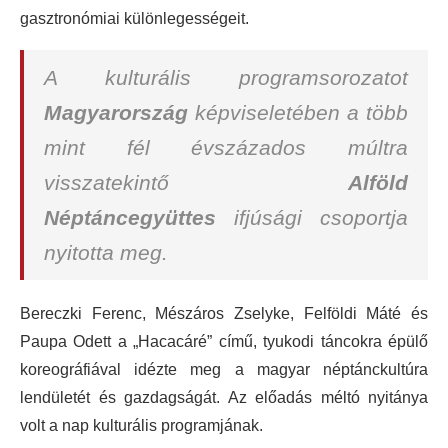
gasztronómiai különlegességeit.
A kulturális programsorozatot
Magyarország
képviseletében a több
mint fél évszázados múltra
visszatekintő
Alföld
Néptáncegyüttes
ifjúsági csoportja
nyitotta meg.
Bereczki Ferenc, Mészáros Zselyke, Felföldi Máté és
Paupa Odett a „Hacacáré” című, tyukodi táncokra épülő
koreográfiával idézte meg a magyar néptánckultúra
lendületét és gazdagságát. Az előadás méltó nyitánya
volt a nap kulturális programjának.