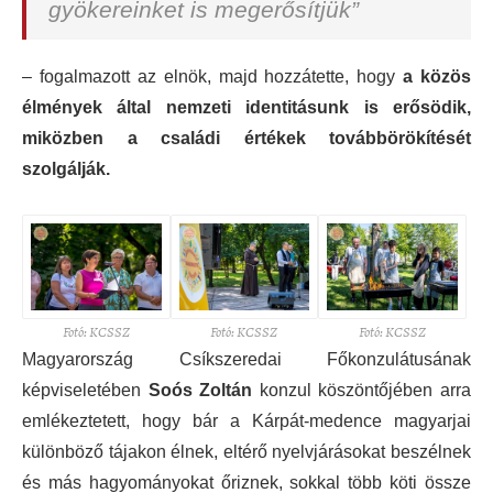
gyökereinket is megerősítjük”
– fogalmazott az elnök, majd hozzátette, hogy
a közös
élmények által nemzeti identitásunk is erősödik,
miközben a családi értékek továbbörökítését
szolgálják.
Fotó: KCSSZ
Fotó: KCSSZ
Fotó: KCSSZ
Magyarország Csíkszeredai Főkonzulátusának
képviseletében
Soós Zoltán
konzul köszöntőjében arra
emlékeztetett, hogy bár a Kárpát-medence magyarjai
különböző tájakon élnek, eltérő nyelvjárásokat beszélnek
és más hagyományokat őriznek, sokkal több köti össze