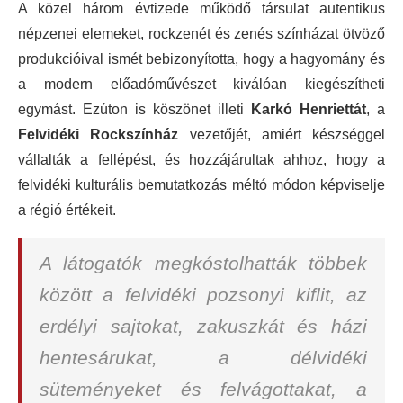
A közel három évtizede működő társulat autentikus
népzenei elemeket, rockzenét és zenés színházat ötvöző
produkcióival ismét bebizonyította, hogy a hagyomány és
a modern előadóművészet kiválóan kiegészítheti
egymást. Ezúton is köszönet illeti
Karkó Henriettát
, a
Felvidéki Rockszínház
vezetőjét, amiért készséggel
vállalták a fellépést, és hozzájárultak ahhoz, hogy a
felvidéki kulturális bemutatkozás méltó módon képviselje
a régió értékeit.
A látogatók megkóstolhatták többek
között a felvidéki pozsonyi kiflit, az
erdélyi sajtokat, zakuszkát és házi
hentesárukat, a délvidéki
süteményeket és felvágottakat, a