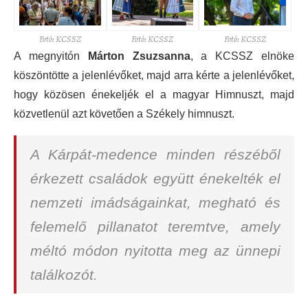
Fotó: KCSSZ
Fotó: KCSSZ
Fotó: KCSSZ
A megnyitón
Márton Zsuzsanna
, a KCSSZ elnöke
köszöntötte a jelenlévőket, majd arra kérte a jelenlévőket,
hogy közösen énekeljék el a magyar Himnuszt, majd
közvetlenül azt követően a Székely himnuszt.
A Kárpát-medence minden részéből
érkezett családok együtt énekelték el
nemzeti imádságainkat, megható és
felemelő pillanatot teremtve, amely
méltó módon nyitotta meg az ünnepi
találkozót.