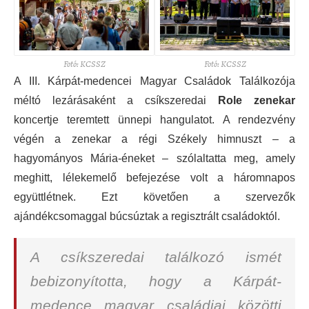
Fotó: KCSSZ
Fotó: KCSSZ
A III. Kárpát-medencei Magyar Családok Találkozója
méltó lezárásaként a csíkszeredai
Role
zenekar
koncertje teremtett ünnepi hangulatot. A rendezvény
végén a zenekar a régi Székely himnuszt – a
hagyományos Mária-éneket – szólaltatta meg, amely
meghitt, lélekemelő befejezése volt a háromnapos
együttlétnek. Ezt követően a szervezők
ajándékcsomaggal búcsúztak a regisztrált családoktól.
A csíkszeredai találkozó ismét
bebizonyította, hogy a Kárpát-
medence magyar családjai közötti