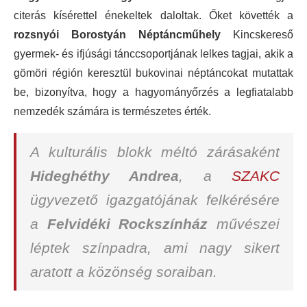
citerás kísérettel énekeltek daloltak. Őket követték a
rozsnyói
Borostyán Néptáncműhely
Kincskereső
gyermek- és ifjúsági tánccsoportjának lelkes tagjai, akik a
gömöri régión keresztül bukovinai néptáncokat mutattak
be, bizonyítva, hogy a hagyományőrzés a legfiatalabb
nemzedék számára is természetes érték.
A kulturális blokk méltó zárásaként
Hideghéthy Andrea
, a
SZAKC
ügyvezető igazgatójának felkérésére
a
Felvidéki
Rockszínház
művészei
léptek színpadra, ami nagy sikert
aratott a közönség soraiban.